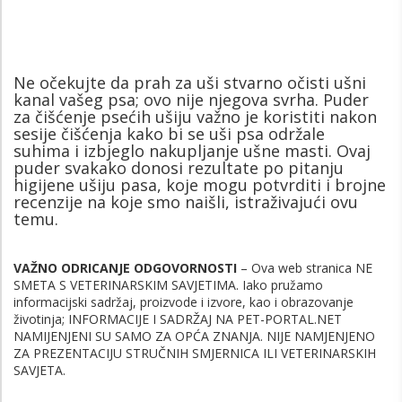
Ne očekujte da prah za uši stvarno očisti ušni
kanal vašeg psa; ovo nije njegova svrha. Puder
za čišćenje psećih ušiju važno je koristiti nakon
sesije čišćenja kako bi se uši psa održale
suhima i izbjeglo nakupljanje ušne masti. Ovaj
puder svakako donosi rezultate po pitanju
higijene ušiju pasa, koje mogu potvrditi i brojne
recenzije na koje smo naišli, istraživajući ovu
temu.
VAŽNO ODRICANJE ODGOVORNOSTI
– Ova web stranica NE
SMETA S VETERINARSKIM SAVJETIMA.
Iako pružamo
informacijski sadržaj, proizvode i izvore, kao i obrazovanje
životinja;
INFORMACIJE I SADRŽAJ NA PET-PORTAL.NET
NAMIJENJENI SU SAMO ZA OPĆA ZNANJA.
NIJE NAMJENJENO
ZA PREZENTACIJU STRUČNIH SMJERNICA ILI VETERINARSKIH
SAVJETA.