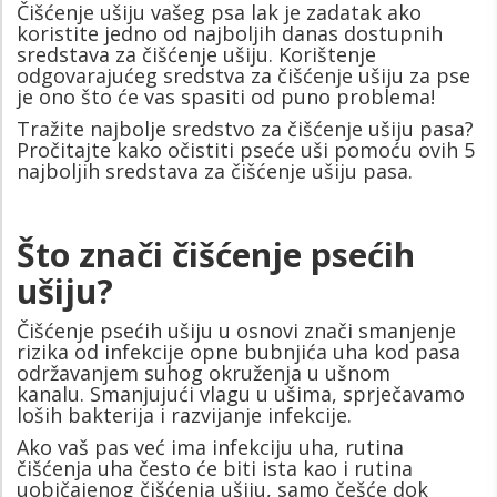
Čišćenje ušiju vašeg psa lak je zadatak ako
koristite jedno od najboljih danas dostupnih
sredstava za čišćenje ušiju. Korištenje
odgovarajućeg sredstva za čišćenje ušiju za pse
je ono što će vas spasiti od puno problema!
Tražite najbolje sredstvo za čišćenje ušiju pasa?
Pročitajte kako očistiti pseće uši pomoću ovih 5
najboljih sredstava za čišćenje ušiju pasa.
Što znači čišćenje psećih
ušiju?
Čišćenje psećih ušiju u osnovi znači smanjenje
rizika od infekcije opne bubnjića uha kod pasa
održavanjem suhog okruženja u ušnom
kanalu. Smanjujući vlagu u ušima, sprječavamo
loših bakterija i razvijanje infekcije.
Ako vaš pas već ima infekciju uha, rutina
čišćenja uha često će biti ista kao i rutina
uobičajenog čišćenja ušiju, samo češće dok