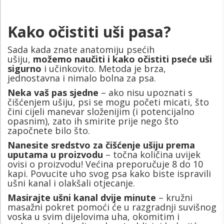
Kako očistiti uši pasa?
Sada kada znate anatomiju psećih
ušiju,
možemo naučiti i kako očistiti pseće uši
sigurno
i učinkovito. Metoda je brza,
jednostavna i nimalo bolna za psa.
Neka vaš pas sjedne
– ako nisu upoznati s
čišćenjem ušiju, psi se mogu početi micati, što
čini cijeli manevar složenijim (i potencijalno
opasnim), zato ih smirite prije nego što
započnete bilo što.
Nanesite sredstvo za čišćenje ušiju prema
uputama u proizvodu
– točna količina uvijek
ovisi o proizvodu! Većina preporučuje 8 do 10
kapi. Povucite uho svog psa kako biste ispravili
ušni kanal i olakšali otjecanje.
Masirajte ušni kanal dvije minute
– kružni
masažni pokret pomoći će u razgradnji suvišnog
voska u svim dijelovima uha, okomitim i