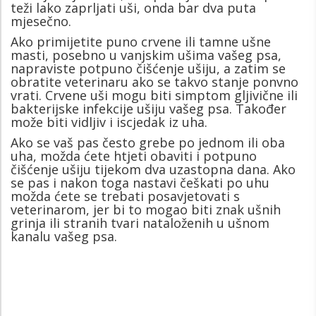
teži lako zaprljati uši, onda bar dva puta
mjesečno.
Ako primijetite puno crvene ili tamne ušne
masti, posebno u vanjskim ušima vašeg psa,
napraviste potpuno čišćenje ušiju, a zatim se
obratite veterinaru ako se takvo stanje ponvno
vrati. Crvene uši ​​mogu biti simptom gljivične ili
bakterijske infekcije ušiju vašeg psa. Također
može biti vidljiv i iscjedak iz uha.
Ako se vaš pas često grebe po jednom ili oba
uha, možda ćete htjeti obaviti i potpuno
čišćenje ušiju tijekom dva uzastopna dana. Ako
se pas i nakon toga nastavi češkati po uhu
možda ćete se trebati posavjetovati s
veterinarom, jer bi to mogao biti znak ušnih
grinja ili stranih tvari nataloženih u ušnom
kanalu vašeg psa.