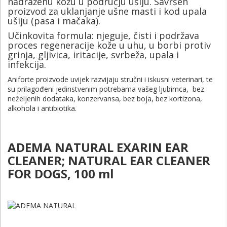
nadraženu kožu u području ušiju. Savršen
proizvod za uklanjanje ušne masti i kod upala
ušiju (pasa i mačaka).
Učinkovita formula: njeguje, čisti i podržava
proces regeneracije kože u uhu, u borbi protiv
grinja, gljivica, iritacije, svrbeža, upala i
infekcija.
Aniforte proizvode uvijek razvijaju stručni i iskusni veterinari, te
su prilagođeni jedinstvenim potrebama vašeg ljubimca, bez
neželjenih dodataka, konzervansa, bez boja, bez kortizona,
alkohola i antibiotika.
ADEMA NATURAL EXARIN EAR
CLEANER; NATURAL EAR CLEANER
FOR DOGS, 100 ml