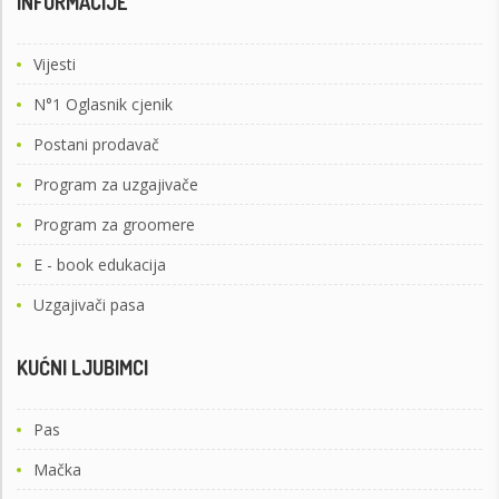
INFORMACIJE
Vijesti
N°1 Oglasnik cjenik
Postani prodavač
Program za uzgajivače
Program za groomere
E - book edukacija
Uzgajivači pasa
KUĆNI LJUBIMCI
Pas
Mačka