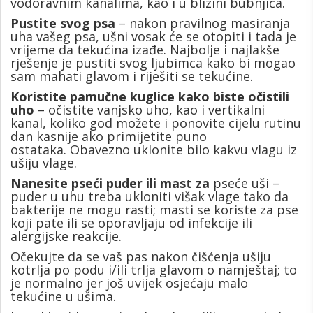
vodoravnim kanalima, kao i u blizini bubnjića.
Pustite svog psa
– nakon pravilnog masiranja
uha vašeg psa, ušni vosak će se otopiti i tada je
vrijeme da tekućina izađe. Najbolje i najlakše
rješenje je pustiti svog ljubimca kako bi mogao
sam mahati ​​glavom i riješiti se tekućine.
Koristite pamučne kuglice kako biste očistili
uho
– očistite vanjsko uho, kao i vertikalni
kanal, koliko god možete i ponovite cijelu rutinu
dan kasnije ako primijetite puno
ostataka. Obavezno uklonite bilo kakvu vlagu iz
ušiju vlage.
Nanesite pseći puder ili mast za
pseće uši –
puder u uhu treba ukloniti višak vlage tako da
bakterije ne mogu rasti; masti se koriste za pse
koji pate ili se oporavljaju od infekcije ili
alergijske reakcije.
Očekujte da se vaš pas nakon čišćenja ušiju
kotrlja po podu i/ili trlja glavom o namještaj; to
je normalno jer još uvijek osjećaju malo
tekućine u ušima.