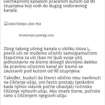
(vertikalnim) kanalom praćenim kutom od 90
stupnjeva koji vodi do dugog vodoravnog
kanala.
Anatomija psećeg uha
Zbog takvog ušnog kanala u obliku slova L,
pseće uši ne možemo očistiti samo)pamučnim
štapićima za uši (kao mi ljudi svoje uši),
jednostavno ne bismo dosegli dovoljno daleko
da pravilno očistimo kanal jer bismo se
zaustavili pod kutom od 90 stupnjeva.
Također, budući da štenci obično nisu naviknuti
na čišćenje ušiju, oni često postaju tjeskobni
kada njihov vlasnik počne obavljati rutinsko
čišćenje njihovih ušiju. Ako imate štene, počnite
rano s čišćenjem njegovih ušiju.