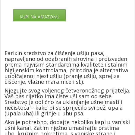
KUPI NA AMAZONU
Earixin sredstvo za čišćenje ušiju pasa,
napravljeno od odabranih sirovina i proizveden
prema najvišim standardima kvalitete i stalnim
higijenskim kontrolama, prirodna je alternativa
uobičajenoj njezi ušiju (pranje ušiju, sprej za
čišćenje, vlažne maramice i sl.).
Njegujte svog voljenog četveronožnog prijatelja.
Vaš pas rijetko ima čiste uši sam od sebe.
Sredstvo je odlično za uklanjanje ušne masti i
nečistoća – kako bi se spriječilo svrbež, upala
(upala uha) ili grinje u uhu psa.
Ako je potrebno, dodajte nekoliko kapi u vanjski
ušni kanal. Zatim nježno umasirajte prstima
uho, kružnim pokretima, s vanjske strane i