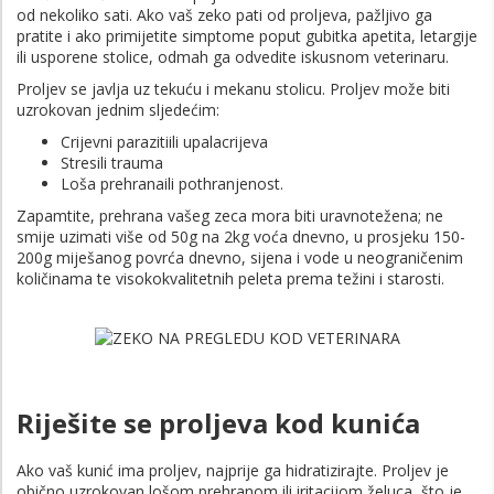
od nekoliko sati. Ako vaš zeko pati od proljeva, pažljivo ga
pratite i ako primijetite simptome poput gubitka apetita, letargije
ili usporene stolice, odmah ga odvedite iskusnom veterinaru.
Proljev se javlja uz tekuću i mekanu stolicu. Proljev može biti
uzrokovan jednim sljedećim:
Crijevni parazitiili upalacrijeva
Stresili trauma
Loša prehranaili pothranjenost.
Zapamtite, prehrana vašeg zeca mora biti uravnotežena; ne
smije uzimati više od 50g na 2kg voća dnevno, u prosjeku 150-
200g miješanog povrća dnevno, sijena i vode u neograničenim
količinama te visokokvalitetnih peleta prema težini i starosti.
Riješite se proljeva kod kunića
Ako vaš kunić ima proljev, najprije ga hidratizirajte. Proljev je
obično uzrokovan lošom prehranom ili iritacijom želuca, što je