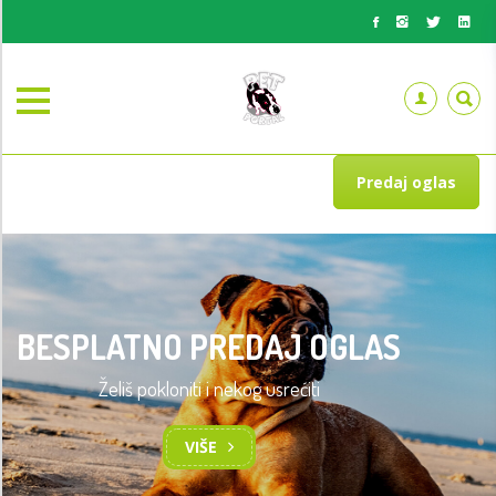
Predaj oglas
BESPLATNO PREDAJ OGLAS
Želiš pokloniti i nekog usrećiti
VIŠE