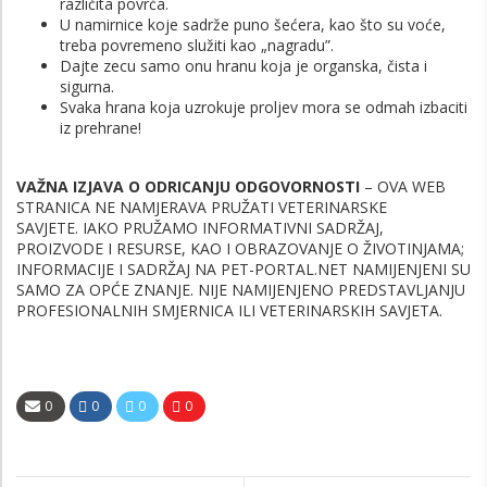
različita povrća.
U namirnice koje sadrže puno šećera, kao što su voće,
treba povremeno služiti kao „nagradu”.
Dajte zecu samo onu hranu koja je organska, čista i
sigurna.
Svaka hrana koja uzrokuje proljev mora se odmah izbaciti
iz prehrane!
VAŽNA IZJAVA O ODRICANJU ODGOVORNOSTI
– OVA WEB
STRANICA NE NAMJERAVA PRUŽATI VETERINARSKE
SAVJETE.
IAKO PRUŽAMO INFORMATIVNI SADRŽAJ,
PROIZVODE I RESURSE, KAO I OBRAZOVANJE O ŽIVOTINJAMA;
INFORMACIJE I SADRŽAJ NA PET-PORTAL.NET NAMIJENJENI SU
SAMO ZA OPĆE ZNANJE. NIJE NAMIJENJENO PREDSTAVLJANJU
PROFESIONALNIH SMJERNICA ILI VETERINARSKIH SAVJETA.
0
0
0
0