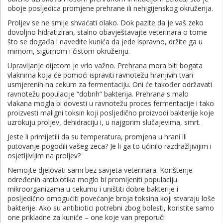
oboje posljedica promjene prehrane ili nehigijenskog okruženja.
Proljev se ne smije shvaćati olako. Dok pazite da je vaš zeko
dovoljno hidratiziran, stalno obavještavajte veterinara o tome
što se događa i navedite kunića da jede ispravno, držite ga u
mirnom, sigurnom i čistom okruženju.
Upravljanje dijetom je vrlo važno. Prehrana mora biti bogata
vlaknima koja će pomoći ispraviti ravnotežu hranjivih tvari
usmjerenih na cekum za fermentaciju. Oni će također održavati
ravnotežu populacije “dobrih” bakterija. Prehrana s malo
vlakana mogla bi dovesti u ravnotežu proces fermentacije i tako
proizvesti maligni toksin koji posljedično proizvodi bakterije koje
uzrokuju proljev, dehidraciju i, u najgorim slučajevima, smrt.
Jeste li primijetili da su temperatura, promjena u hrani ili
putovanje pogodili vašeg zeca? Je li ga to učinilo razdražljivijim i
osjetljivijim na proljev?
Nemojte djelovati sami bez savjeta veterinara. Korištenje
određenih antibiotika moglo bi promijeniti populaciju
mikroorganizama u cekumu i uništiti dobre bakterije i
posljedično omogućiti povećanje broja toksina koji stvaraju loše
bakterije. Ako su antibiotici potrebni zbog bolesti, koristite samo
one prikladne za kuniće – one koje van preporuči