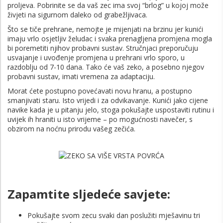
proljeva. Pobrinite se da vaš zec ima svoj “brlog” u kojoj može
živjeti na sigurnom daleko od grabežljivaca.
Što se tiče prehrane, nemojte je mijenjati na brzinu jer kunići
imaju vrlo osjetljiv želudac i svaka prenagljena promjena mogla
bi poremetiti njihov probavni sustav. Stručnjaci preporučuju
usvajanje i uvođenje promjena u prehrani vrlo sporo, u
razdoblju od 7-10 dana. Tako će vaš zeko, a posebno njegov
probavni sustav, imati vremena za adaptaciju.
Morat ćete postupno povećavati novu hranu, a postupno
smanjivati ​​staru. Isto vrijedi i za odvikavanje. Kunići jako cijene
navike kada je u pitanju jelo, stoga pokušajte uspostaviti rutinu i
uvijek ih hraniti u isto vrijeme – po mogućnosti navečer, s
obzirom na noćnu prirodu vašeg zečića.
Zapamtite sljedeće savjete:
Pokušajte svom zecu svaki dan poslužiti mješavinu tri