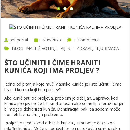
pet portal
02/05/2023
0 Comments
BLOG
MALE ŽIVOTINJE
VIJESTI
ZDRAVLJE LJUBIMACA
ŠTO UČINITI I ČIME HRANITI
KUNIĆA KOJI IMA PROLJEV ?
Jedno od pitanja koje muči vlasnike kunića je i što učiniti i čime
hraniti kunića koji ima proljev?
Ako kunić pati od proljeva, problem je ozbiljan. Zapravo, kod
kunića proljev može biti smrtonosan ako se ne liječi pravilno jer
bi mogao dehidrirati kunića. Dehidracija, pak, sa sobom može
donijeti lavinu drugih problema.
Proljev je rijedak kod odraslih kunića , zapravo je češći kod
mlađih kunića . Može se pojaviti brzo i uzrokovati smrt u roku