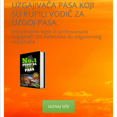
UZGAJIVAČA PASA KOJI
SU KUPILI VODIČ ZA
UZGOJ PASA.
Jednokratno leglo ili profesionalni
uzgajivač? Od početnika do odgovornog
uzgajivača.
SAZNAJ VIŠE