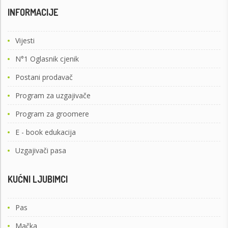
INFORMACIJE
Vijesti
N°1 Oglasnik cjenik
Postani prodavač
Program za uzgajivače
Program za groomere
E - book edukacija
Uzgajivači pasa
KUĆNI LJUBIMCI
Pas
Mačka