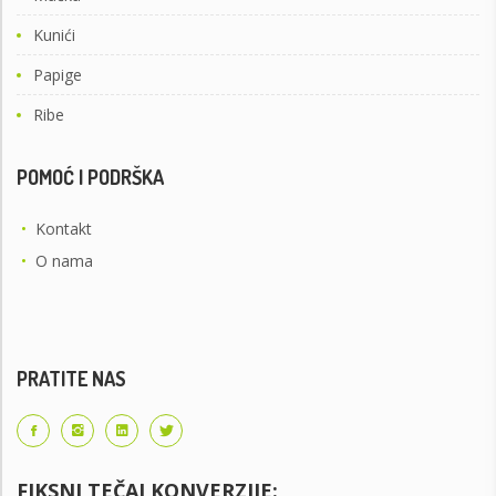
Kunići
Papige
Ribe
POMOĆ I PODRŠKA
•
Kontakt
•
O nama
PRATITE NAS
FIKSNI TEČAJ KONVERZIJE: