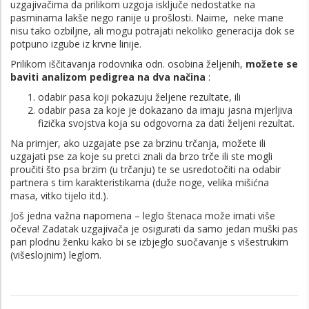
uzgajivačima da prilikom uzgoja isključe nedostatke na
pasminama lakše nego ranije u prošlosti. Naime, neke mane
nisu tako ozbiljne, ali mogu potrajati nekoliko generacija dok se
potpuno izgube iz krvne linije.
Prilikom iščitavanja rodovnika odn. osobina željenih,
možete se
baviti analizom pedigrea na dva načina
:
odabir pasa koji pokazuju željene rezultate, ili
odabir pasa za koje je dokazano da imaju jasna mjerljiva
fizička svojstva koja su odgovorna za dati željeni rezultat.
Na primjer, ako uzgajate pse za brzinu trčanja, možete ili
uzgajati pse za koje su pretci znali da brzo trče ili ste mogli
proučiti što psa brzim (u trčanju) te se usredotočiti na odabir
partnera s tim karakteristikama (duže noge, velika mišićna
masa, vitko tijelo itd.).
Još jedna važna napomena – leglo štenaca može imati više
očeva! Zadatak uzgajivača je osigurati da samo jedan muški pas
pari plodnu ženku kako bi se izbjeglo suočavanje s višestrukim
(višeslojnim) leglom.