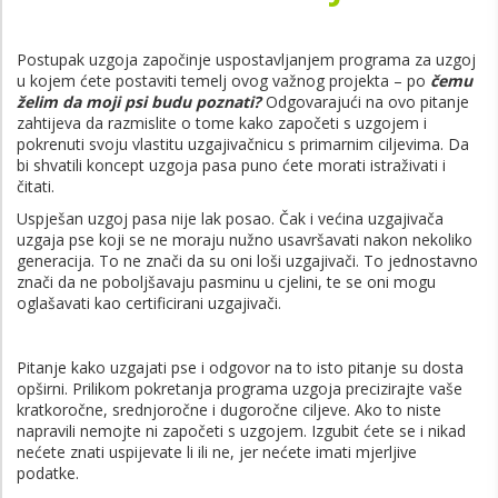
Postupak uzgoja započinje uspostavljanjem programa za uzgoj
u kojem ćete postaviti temelj ovog važnog projekta – po
čemu
želim da moji psi budu poznati?
Odgovarajući na ovo pitanje
zahtijeva da razmislite o tome kako započeti s uzgojem i
pokrenuti svoju vlastitu uzgajivačnicu s primarnim ciljevima. Da
bi shvatili koncept uzgoja pasa puno ćete morati istraživati i
čitati.
Uspješan uzgoj pasa nije lak posao. Čak i većina uzgajivača
uzgaja pse koji se ne moraju nužno usavršavati nakon nekoliko
generacija. To ne znači da su oni loši uzgajivači. To jednostavno
znači da ne poboljšavaju pasminu u cjelini, te se oni mogu
oglašavati kao certificirani uzgajivači.
Pitanje kako uzgajati pse i odgovor na to isto pitanje su dosta
opširni. Prilikom pokretanja programa uzgoja precizirajte vaše
kratkoročne, srednjoročne i dugoročne ciljeve. Ako to niste
napravili nemojte ni započeti s uzgojem. Izgubit ćete se i nikad
nećete znati uspijevate li ili ne, jer nećete imati mjerljive
podatke.