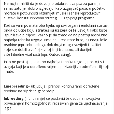
Nemojte misliti da je dovoljno odabrati dva psa za parenje
samo zato jer dobro izgledaju. Kao uzgajivač pasa, u početku
morate u potpunosti razumijeti muški i ženski reproduktivni
sustav i koristiti ispravnu strategiju uzgojnog programa.
Kad su vam poznata oba tijela, njihovi organi i endokrini sustav,
onda odlučite koju
strategiju uzgoja ćete
usvojiti kako biste
ispunili svoje ciljeve. Važno je da znate da ne postoji apsolutno
najbolja tehnika uzgoja. Neki daju rezultate brzo, ali imaju loše
osobine (npr. Inbreeding), dok drugi mogu razrijediti kvalitete
koje ste dobili u vašoj krvnoj liniji trenutno, ali donijeti
više hibridne vitalnosti (npr. Outcrossing).
Iako ne postoji apsolutno najbolja tehnika uzgoja, postoji stil
uzgoja koji je u određeno vrijeme prikladniji za određeni cilj koji
imate.
Linebreeding
– uključuje i prenosi kontinuirano određene
osobine na sljedeće generacije
Inbreeding
(inbridiranje) će postaviti te osobine i svojstva
povećanjem homozigotnosti recesivnih gena za ujednačavanje
legla