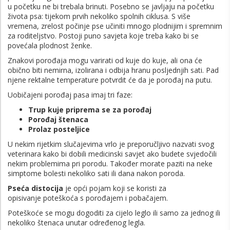
u početku ne bi trebala brinuti. Posebno se javljaju na početku
života psa: tijekom prvih nekoliko spolnih ciklusa. S više
vremena, zrelost počinje pse učiniti mnogo plodnijim i spremnim
za roditeljstvo. Postoji puno savjeta koje treba kako bi se
povećala plodnost ženke.
Znakovi porođaja mogu varirati od kuje do kuje, ali ona će
obično biti nemirna, izolirana i odbija hranu posljednjih sati. Pad
njene rektalne temperature potvrdit će da je porođaj na putu.
Uobičajeni porođaj pasa imaj tri faze:
Trup kuje
priprema se za porođaj
Porođaj štenaca
Prolaz posteljice
U nekim rijetkim slučajevima vrlo je preporučljivo nazvati svog
veterinara kako bi dobili medicinski savjet ako budete svjedočili
nekim problemima pri porodu. Također morate paziti na neke
simptome bolesti nekoliko sati ili dana nakon poroda.
Pseća distocija
je opći pojam koji se koristi za
opisivanje poteškoća s porođajem i pobačajem.
Poteškoće se mogu dogoditi za cijelo leglo ili samo za jednog ili
nekoliko štenaca unutar određenog legla.