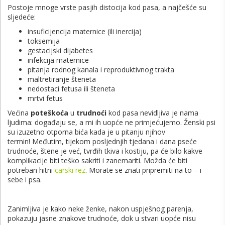
Postoje mnoge vrste pasjih distocija kod pasa, a najčešće su
sljedeće:
insuficijencija maternice (ili inercija)
toksemija
gestacijski dijabetes
infekcija maternice
pitanja rodnog kanala i reproduktivnog trakta
maltretiranje šteneta
nedostaci fetusa ili šteneta
mrtvi fetus
Većina
poteškoća
u
trudnoći
kod pasa nevidljiva je nama
ljudima: događaju se, a mi ih uopće ne primjećujemo. Ženski psi
su izuzetno otporna bića kada je u pitanju njihov
termin! Međutim, tijekom posljednjih tjedana i dana pseće
trudnoće, štene je već, tvrđih tkiva i kostiju, pa će bilo kakve
komplikacije biti teško sakriti i zanemariti. Možda će biti
potreban hitni
carski rez
. Morate se znati pripremiti na to – i
sebe i psa.
Zanimljiva je kako neke ženke, nakon uspješnog parenja,
pokazuju jasne znakove trudnoće, dok u stvari uopće nisu