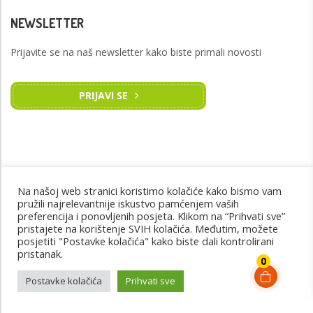
NEWSLETTER
Prijavite se na naš newsletter kako biste primali novosti
PRIJAVI SE
Na našoj web stranici koristimo kolačiće kako bismo vam
pružili najrelevantnije iskustvo pamćenjem vaših
INFORMACIJE
preferencija i ponovljenih posjeta. Klikom na “Prihvati sve”
pristajete na korištenje SVIH kolačića. Međutim, možete
posjetiti "Postavke kolačića" kako biste dali kontrolirani
Vijesti
pristanak.
0
N°1 Oglasnik cjenik
Postavke kolačića
Prihvati sve
Postani prodavač