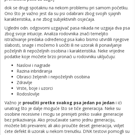
dok se drugi spotaknu na nekom problemu pri samom početku.
Ono što je važno jest da su psi odabrani zbog svojih sjajnih
karakteristika, a ne zbog subjektivnih osjećaja.
Ugledni odn. odgovorni uzgajivač pasa nikada ne uzgaja dva psa
zbog svoje intuicije. Analiza rodovnika znači temeljito
istraživanje predaka određenog psa kako bismo utvrdili njegove
slabosti, snage i možemo li uočiti ili ne uzorak ili ponavljanje
poželjnih ili nepoželjnih osobina i karakteristika. Neke vrijedne
podatke koje možete brzo pronaći u rodovniku uključuju:
Naslovi i nagrade
Razina inbridiranja
Obrasci željenih i nepoželjnih osobina
Zdravlje
Vrste, boje i uzorci
Rodoslovlje
Važno je
proučiti pretke svakog psa jedan po jedan
i ići
unatrag što je dalje moguće što se tiče generacija. Neke su
osobine recesivne i mogu se prenijeti preko svake generacije
bez prikazivanja. Ako proučavate samo jednu generaciju,
možete biti prevareni; ali ako proučite deset generacija, vidjet
ćete defekt ili uzorak u nekom trenutku. DNK testovi pomogli su