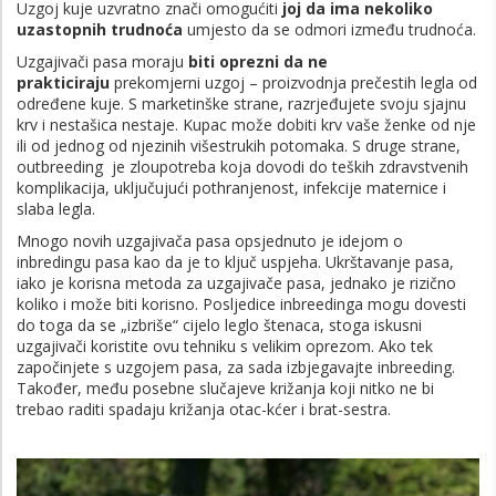
Uzgoj kuje uzvratno znači omogućiti
joj da ima nekoliko
uzastopnih trudnoća
umjesto da se odmori između trudnoća.
Uzgajivači pasa moraju
biti oprezni da ne
prakticiraju
prekomjerni uzgoj – proizvodnja prečestih legla od
određene kuje. S marketinške strane, razrjeđujete svoju sjajnu
krv i nestašica nestaje. Kupac može dobiti krv vaše ženke od nje
ili od jednog od njezinih višestrukih potomaka. S druge strane,
outbreeding je zloupotreba koja dovodi do teških zdravstvenih
komplikacija, uključujući pothranjenost, infekcije maternice i
slaba legla.
Mnogo novih uzgajivača pasa opsjednuto je idejom o
inbredingu pasa kao da je to ključ uspjeha. Ukrštavanje pasa,
iako je korisna metoda za uzgajivače pasa, jednako je rizično
koliko i može biti korisno. Posljedice inbreedinga mogu dovesti
do toga da se „izbriše“ cijelo leglo štenaca, stoga iskusni
uzgajivači koristite ovu tehniku s velikim oprezom. Ako tek
započinjete s uzgojem pasa, za sada izbjegavajte inbreeding.
Također, među posebne slučajeve križanja koji nitko ne bi
trebao raditi spadaju križanja otac-kćer i brat-sestra.