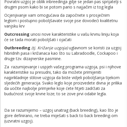
Povratni uzgoj je oblik inbreedinga gdje se jedan pas sprijatelji s
drugim psom kako bi se potom pario s najjačim iz tog legla
Ocjenjivanje vam omogućava da započnete s prosječnim
leglom i postupno poboljšavate svoje pse dovodeći kvalitetnu
vanjsku krv
Outcrossing
unosi nove karakteristike u vašu krvnu liniju koja
će se tada morati poboljšati i ojačati
Outbreeding
(tj. Križanje
uzgoja)
uglavnom se koristi za uzgoj
hibridnih pasa i križanaca kao što su Labradoodle, Cockapoo i
druge tzv. dizajnerske pasmine.
Za razumijevanje i uspjeh vašeg programa uzgoja, psi i njihove
karakteristike su presudni, tako da možete primijeniti
najprikladnije stilove uzgoja da biste vidjeli poboljšanja tijekom
sljedećih generacija. Svako leglo koje proizvedete divna je prilika
da uočite najbolje primjerke koje ćete htjeti zadržati za
budućnost svoje krvne loze; to se zove prvi odabir legla.
Da se razumijemo – uzgoj unatrag (back breeding), kao što je
gore definirano, ne treba miješati s back to back breeding-om
(uzvratni uzgoj).