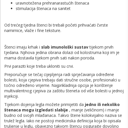
uravnotežena prehranarastućih štenaca
stimulacija štenaca na sanitet
Od trećeg tjedna štenci bi trebali početi prihvaćati čvrste
namirnice, vlaže i fine teksture.
Štenci imaju krhak i
slab imunološki sustav
tijekom prvih
tjedana. Njihova jedina obrana dolazi od kolostruma koji im je
mama dostavila tijekom prvih sati nakon poroda.
Prvi paraziti koje treba ukloniti su crvi.
Preporučuje se tečaj cijepljenja radi sprječavanja određene
bolesti, koja cjepiva trebaju dati stručne osobe, profesionalci u
točno određeno vrijeme. Najprikladnija opcija je korištenje
multivalentnog cjepiva za zaštitu šteneta od više bolesti u jednoj
injekciji.
Tijekom dojenja legla možete primijetiti da
jedno ili nekoliko
štenaca mogu izgledati slabije
, manje (veličinom) i manje
budno od svojih mlađanaca. Takvo štene kolokvijalno naziva se
trulež legla. Iako ne postoji medicinska definicija koja bi opisala
truljenje u leglu, obavezno takvom štencu osigurajte dovoljno