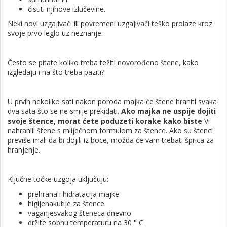
čistiti njihove izlučevine.
Neki novi uzgajivači ili povremeni uzgajivači teško prolaze kroz
svoje prvo leglo uz neznanje.
Često se pitate koliko treba težiti novorođeno štene, kako
izgledaju i na što treba paziti?
U prvih nekoliko sati nakon poroda majka će štene hraniti svaka
dva sata što se ne smije prekidati.
Ako majka ne uspije dojiti
svoje štence, morat ćete poduzeti korake kako biste
Vi
nahranili štene s mliječnom formulom za štence. Ako su štenci
previše mali da bi dojili iz boce, možda će vam trebati šprica za
hranjenje.
Ključne točke uzgoja uključuju:
prehrana i hidratacija majke
higijenakutije za štence
vaganjesvakog šteneca dnevno
držite sobnu temperaturu na 30 ° C