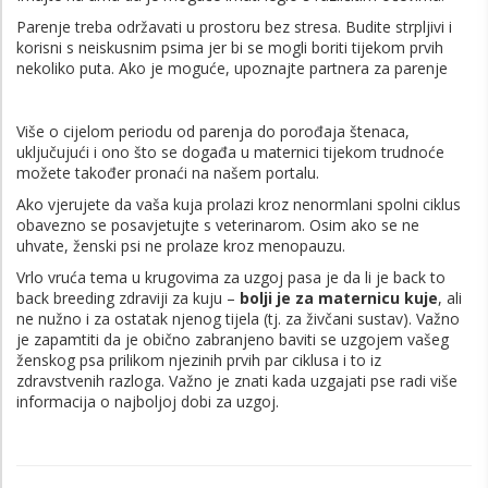
Parenje treba održavati u prostoru bez stresa. Budite strpljivi i
korisni s neiskusnim psima jer bi se mogli boriti tijekom prvih
nekoliko puta. Ako je moguće, upoznajte partnera za parenje
Više o cijelom periodu od parenja do porođaja štenaca,
uključujući i ono što se događa u maternici tijekom trudnoće
možete također pronaći na našem portalu.
Ako vjerujete da vaša kuja prolazi kroz nenormlani spolni ciklus
obavezno se posavjetujte s veterinarom. Osim ako se ne
uhvate, ženski psi ne prolaze kroz menopauzu.
Vrlo vruća tema u krugovima za uzgoj pasa je da li je back to
back breeding zdraviji za kuju –
bolji je za maternicu kuje
, ali
ne nužno i za ostatak njenog tijela (tj. za živčani sustav). Važno
je zapamtiti da je obično zabranjeno baviti se uzgojem vašeg
ženskog psa prilikom njezinih prvih par ciklusa i to iz
zdravstvenih razloga. Važno je znati kada uzgajati pse radi više
informacija o najboljoj dobi za uzgoj.