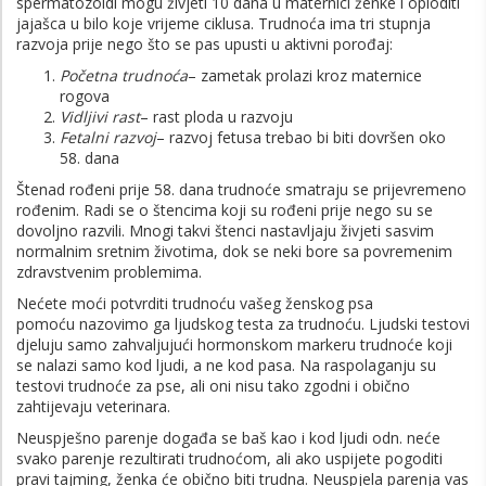
spermatozoidi mogu živjeti 10 dana u maternici ženke i oploditi
jajašca u bilo koje vrijeme ciklusa. Trudnoća ima tri stupnja
razvoja prije nego što se pas upusti u aktivni porođaj:
Početna trudnoća
– zametak prolazi kroz maternice
rogova
Vidljivi rast
– rast ploda u razvoju
Fetalni razvoj
– razvoj fetusa trebao bi biti dovršen oko
58. dana
Štenad rođeni prije 58. dana trudnoće smatraju se prijevremeno
rođenim. Radi se o štencima koji su rođeni prije nego su se
dovoljno razvili. Mnogi takvi štenci nastavljaju živjeti sasvim
normalnim sretnim životima, dok se neki bore sa povremenim
zdravstvenim problemima.
Nećete moći potvrditi trudnoću vašeg ženskog psa
pomoću nazovimo ga ljudskog testa za trudnoću. Ljudski testovi
djeluju samo zahvaljujući hormonskom markeru trudnoće koji
se nalazi samo kod ljudi, a ne kod pasa. Na raspolaganju su
testovi trudnoće za pse, ali oni nisu tako zgodni i obično
zahtijevaju veterinara.
Neuspješno parenje događa se baš kao i kod ljudi odn. neće
svako parenje rezultirati trudnoćom, ali ako uspijete pogoditi
pravi tajming, ženka će obično biti trudna. Neuspjela parenja vas