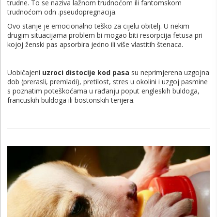
trudne. To se naziva lažnom trudnoćom ili fantomskom
trudnoćom odn .pseudopregnacija.
Ovo stanje je emocionalno teško za cijelu obitelj. U nekim
drugim situacijama problem bi mogao biti resorpcija fetusa pri
kojoj ženski pas apsorbira jedno ili više vlastitih štenaca.
Uobičajeni
uzroci distocije kod pasa
su neprimjerena uzgojna
dob (prerasli, premladi), pretilost, stres u okolini i uzgoj pasmine
s poznatim poteškoćama u rađanju poput engleskih buldoga,
francuskih buldoga ili bostonskih terijera.