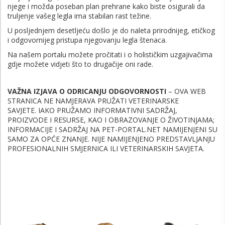
njege i možda poseban plan prehrane kako biste osigurali da
truljenje vašeg legla ima stabilan rast težine.
U posljednjem desetljeću došlo je do naleta prirodnijeg, etičkog
i odgovornijeg pristupa njegovanju legla štenaca.
Na našem portalu možete pročitati i o holističkim uzgajivačima
gdje možete vidjeti što to drugačije oni rade.
VAŽNA IZJAVA O ODRICANJU ODGOVORNOSTI
– OVA WEB
STRANICA NE NAMJERAVA PRUŽATI VETERINARSKE
SAVJETE.
IAKO PRUŽAMO INFORMATIVNI SADRŽAJ,
PROIZVODE I RESURSE, KAO I OBRAZOVANJE O ŽIVOTINJAMA;
INFORMACIJE I SADRŽAJ NA PET-PORTAL.NET NAMIJENJENI SU
SAMO ZA OPĆE ZNANJE. NIJE NAMIJENJENO PREDSTAVLJANJU
PROFESIONALNIH SMJERNICA ILI VETERINARSKIH SAVJETA.