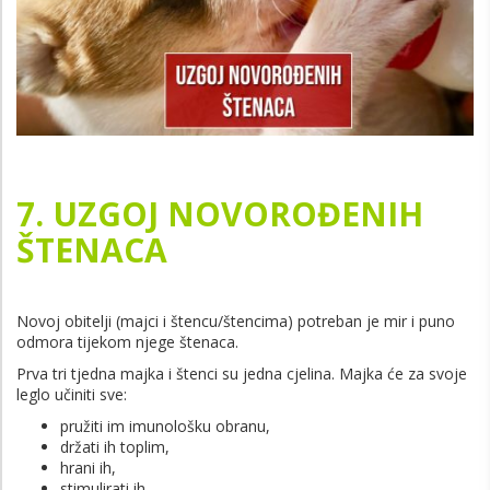
7
. UZGOJ NOVOROĐENIH
ŠTENACA
Novoj obitelji (majci i štencu/štencima) potreban je mir i puno
odmora tijekom njege štenaca.
Prva tri tjedna majka i štenci su jedna cjelina. Majka će za svoje
leglo učiniti sve:
pružiti im imunološku obranu,
držati ih toplim,
hrani ih,
stimulirati ih