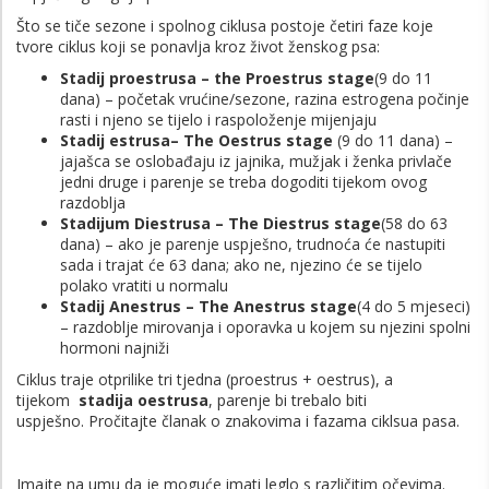
Što se tiče sezone i spolnog ciklusa postoje četiri faze koje
tvore ciklus koji se ponavlja kroz život ženskog psa:
Stadij proestrusa – the Proestrus stage
(9 do 11
dana) – početak vrućine/sezone, razina estrogena počinje
rasti i njeno se tijelo i raspoloženje mijenjaju
Stadij estrusa
–
The Oestrus stage
(9 do 11 dana) –
jajašca se oslobađaju iz jajnika, mužjak i ženka privlače
jedni druge i parenje se treba dogoditi tijekom ovog
razdoblja
Stadijum Diestrusa – The Diestrus stage
(58 do 63
dana) – ako je parenje uspješno, trudnoća će nastupiti
sada i trajat će 63 dana; ako ne, njezino će se tijelo
polako vratiti u normalu
Stadij Anestrus – The Anestrus stage
(4 do 5 mjeseci)
– razdoblje mirovanja i oporavka u kojem su njezini spolni
hormoni najniži
Ciklus traje otprilike tri tjedna (proestrus + oestrus), a
tijekom
stadija oestrusa
, parenje bi trebalo biti
uspješno. Pročitajte članak o znakovima i fazama ciklsua pasa.
Imajte na umu da je moguće imati leglo s različitim očevima.