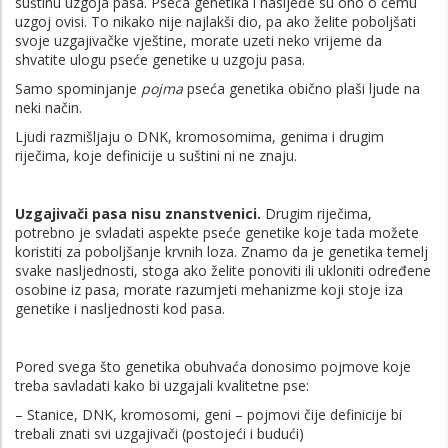
suštinu uzgoja pasa. Pseća genetika i nasljeđe su ono o čemu
uzgoj ovisi. To nikako nije najlakši dio, pa ako želite poboljšati
svoje uzgajivačke vještine, morate uzeti neko vrijeme da
shvatite ulogu pseće genetike u uzgoju pasa.
Samo spominjanje
pojma
pseća genetika obično plaši ljude na
neki način.
Ljudi razmišljaju o DNK, kromosomima, genima i drugim
riječima, koje definicije u suštini ni ne znaju.
Uzgajivači pasa nisu znanstvenici.
Drugim riječima,
potrebno je svladati aspekte pseće genetike koje tada možete
koristiti za poboljšanje krvnih loza. Znamo da je genetika temelj
svake nasljednosti, stoga ako želite ponoviti ili ukloniti određene
osobine iz pasa, morate razumjeti mehanizme koji stoje iza
genetike i nasljednosti kod pasa.
Pored svega što genetika obuhvaća donosimo pojmove koje
treba savladati kako bi uzgajali kvalitetne pse:
– Stanice, DNK, kromosomi, geni – pojmovi čije definicije bi
trebali znati svi uzgajivači (postojeći i budući)