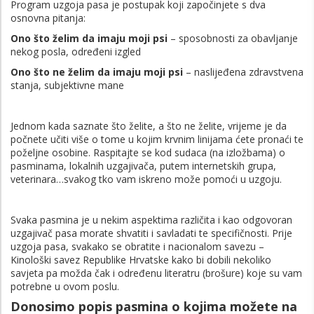
Program uzgoja pasa je postupak koji započinjete s dva
osnovna pitanja:
Ono što želim da imaju moji psi
– sposobnosti za obavljanje
nekog posla, određeni izgled
Ono što ne želim da imaju moji psi
– naslijeđena zdravstvena
stanja, subjektivne mane
Jednom kada saznate što želite, a što ne želite, vrijeme je da
počnete učiti više o tome u kojim krvnim linijama ćete pronaći te
poželjne osobine. Raspitajte se kod sudaca (na izložbama) o
pasminama, lokalnih uzgajivača, putem internetskih grupa,
veterinara…svakog tko vam iskreno može pomoći u uzgoju.
Svaka pasmina je u nekim aspektima različita i kao odgovoran
uzgajivač pasa morate shvatiti i savladati te specifičnosti. Prije
uzgoja pasa, svakako se obratite i nacionalom savezu –
Kinološki savez Republike Hrvatske kako bi dobili nekoliko
savjeta pa možda čak i određenu literatru (brošure) koje su vam
potrebne u ovom poslu.
Donosimo popis pasmina o kojima možete na