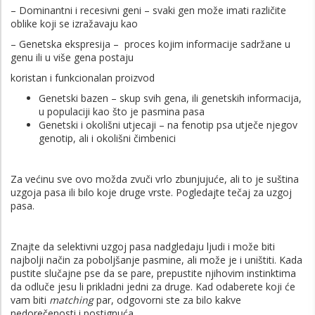
– Dominantni i recesivni geni – svaki gen može imati različite
oblike koji se izražavaju kao
– Genetska ekspresija – proces kojim informacije sadržane u
genu ili u više gena postaju
koristan i funkcionalan proizvod
Genetski bazen – skup svih gena, ili genetskih informacija,
u populaciji kao što je pasmina pasa
Genetski i okolišni utjecaji – na fenotip psa utječe njegov
genotip, ali i okolišni čimbenici
Za većinu sve ovo možda zvuči vrlo zbunjujuće, ali to je suština
uzgoja pasa ili bilo koje druge vrste. Pogledajte tečaj za uzgoj
pasa.
Znajte da selektivni uzgoj pasa nadgledaju ljudi i može biti
najbolji način za poboljšanje pasmine, ali može je i uništiti. Kada
pustite slučajne pse da se pare, prepustite njihovim instinktima
da odluče jesu li prikladni jedni za druge. Kad odaberete koji će
vam biti
matching
par, odgovorni ste za bilo kakve
nedorečenosti i postignuća.