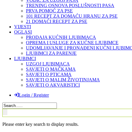
VODIČ ZA UZGOJ PASA
TRENING OSNOVA POSLUŠNOSTI PASA
PRVA POMOĆ ZA PSE
101 RECEPT ZA DOMAĆU HRANU ZA PSE
21 DOMAĆI RECEPT ZA PSE
VIJESTI
OGLASI
PRODAJA KUĆNIH LJUBIMACA
OPREMA I USLUGE ZA KUĆNE LJUBIMCE
UDOMLJAVANJE I PRONAĐENI KUĆNI LJUBIMC
LJUBIMCI ZA PARENJE
LJUBIMCI
UZGOJ LJUBIMACA
SAVJETI O MAČKAMA
SAVJETI O PTICAMA
SAVJETI O MALIM ŽIVOTINJAMA
SAVJETI O AKVARISTICI
Login / Register
Please enter key search to display results.