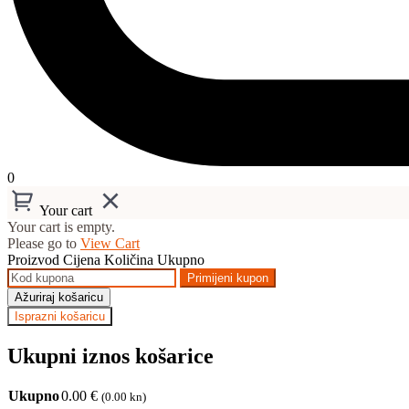
0
Your cart
Your cart is empty.
Please go to
View Cart
Proizvod
Cijena
Količina
Ukupno
Primijeni kupon
Ažuriraj košaricu
Isprazni košaricu
Ukupni iznos košarice
Ukupno
0.00
€
(0.00 kn)