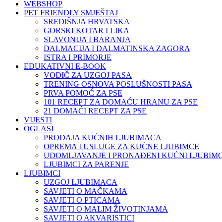
WEBSHOP
PET FRIENDLY SMJEŠTAJ
SREDIŠNJA HRVATSKA
GORSKI KOTAR I LIKA
SLAVONIJA I BARANJA
DALMACIJA I DALMATINSKA ZAGORA
ISTRA I PRIMORJE
EDUKATIVNI E-BOOK
VODIČ ZA UZGOJ PASA
TRENING OSNOVA POSLUŠNOSTI PASA
PRVA POMOĆ ZA PSE
101 RECEPT ZA DOMAĆU HRANU ZA PSE
21 DOMAĆI RECEPT ZA PSE
VIJESTI
OGLASI
PRODAJA KUĆNIH LJUBIMACA
OPREMA I USLUGE ZA KUĆNE LJUBIMCE
UDOMLJAVANJE I PRONAĐENI KUĆNI LJUBIMC
LJUBIMCI ZA PARENJE
LJUBIMCI
UZGOJ LJUBIMACA
SAVJETI O MAČKAMA
SAVJETI O PTICAMA
SAVJETI O MALIM ŽIVOTINJAMA
SAVJETI O AKVARISTICI