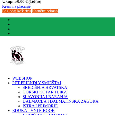
Ukupno
0.00
€
(0.00 kn)
Kreni na plaćanje
Pogledaj košaricu
Naručite odmah
WEBSHOP
PET FRIENDLY SMJEŠTAJ
SREDIŠNJA HRVATSKA
GORSKI KOTAR I LIKA
SLAVONIJA I BARANJA
DALMACIJA I DALMATINSKA ZAGORA
ISTRA I PRIMORJE
EDUKATIVNI E-BOOK