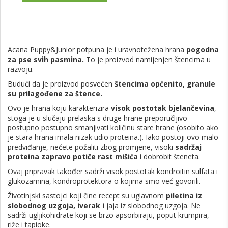
Acana Puppy&Junior potpuna je i uravnotežena hrana
pogodna
za pse svih pasmina
.
To je proizvod namijenjen štencima u
razvoju.
Budući da je proizvod posvećen
štencima općenito, granule
su prilagođene za štence.
Ovo je hrana koju karakterizira
visok postotak bjelančevina
,
stoga je u slučaju prelaska s druge hrane preporučljivo
postupno postupno smanjivati ​​količinu stare hrane (osobito ako
je stara hrana imala nizak udio proteina.). Iako postoji ovo malo
predviđanje, nećete požaliti zbog promjene, visoki
sadržaj
proteina zapravo potiče rast mišića
i dobrobit šteneta.
Ovaj pripravak također sadrži visok postotak kondroitin sulfata i
glukozamina, kondroprotektora o kojima smo već govorili.
Životinjski sastojci koji čine recept su uglavnom
piletina iz
slobodnog uzgoja, iverak i
jaja iz slobodnog uzgoja. Ne
sadrži ugljikohidrate koji se brzo apsorbiraju, poput krumpira,
riže i tapioke.