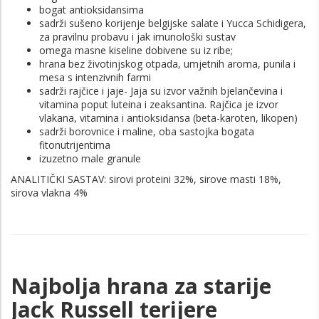
bogat antioksidansima
sadrži sušeno korijenje belgijske salate i Yucca Schidigera,
za pravilnu probavu i jak imunološki sustav
omega masne kiseline dobivene su iz ribe;
hrana bez životinjskog otpada, umjetnih aroma, punila i
mesa s intenzivnih farmi
sadrži rajčice i jaje- Jaja su izvor važnih bjelančevina i
vitamina poput luteina i zeaksantina. Rajčica je izvor
vlakana, vitamina i antioksidansa (beta-karoten, likopen)
sadrži borovnice i maline, oba sastojka bogata
fitonutrijentima
izuzetno male granule
ANALITIČKI SASTAV: sirovi proteini 32%, sirove masti 18%,
sirova vlakna 4%
Najbolja hrana za starije
Jack Russell terijere