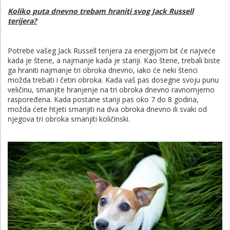
Koliko puta dnevno trebam hraniti svog Jack Russell
terijera?
Potrebe vašeg Jack Russell terijera za energijom bit će najveće
kada je štene, a najmanje kada je stariji. Kao štene, trebali biste
ga hraniti najmanje tri obroka dnevno, iako će neki štenci
možda trebati i četiri obroka. Kada vaš pas dosegne svoju punu
veličinu, smanjite hranjenje na tri obroka dnevno ravnomjerno
raspoređena. Kada postane stariji pas oko 7 do 8 godina,
možda ćete htjeti smanjiti na dva obroka dnevno ili svaki od
njegova tri obroka smanjiti količinski.