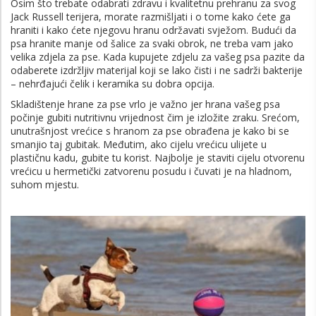
Osim što trebate odabrati zdravu i kvalitetnu prehranu za svog
Jack Russell terijera, morate razmišljati i o tome kako ćete ga
hraniti i kako ćete njegovu hranu održavati svježom. Budući da
psa hranite manje od šalice za svaki obrok, ne treba vam jako
velika zdjela za pse. Kada kupujete zdjelu za vašeg psa pazite da
odaberete izdržljiv materijal koji se lako čisti i ne sadrži bakterije
– nehrđajući čelik i keramika su dobra opcija.
Skladištenje hrane za pse vrlo je važno jer hrana vašeg psa
počinje gubiti nutritivnu vrijednost čim je izložite zraku. Srećom,
unutrašnjost vrećice s hranom za pse obrađena je kako bi se
smanjio taj gubitak. Međutim, ako cijelu vrećicu ulijete u
plastičnu kadu, gubite tu korist. Najbolje je staviti cijelu otvorenu
vrećicu u hermetički zatvorenu posudu i čuvati je na hladnom,
suhom mjestu.