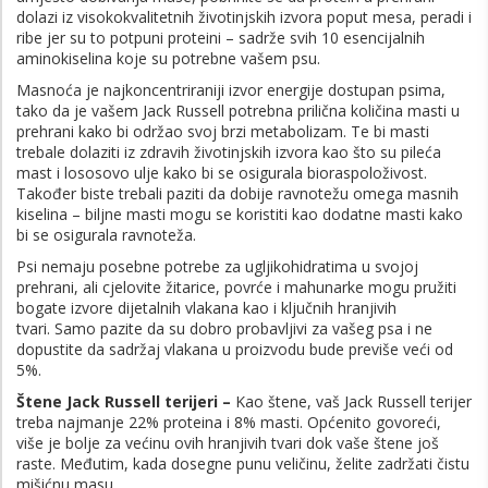
dolazi iz visokokvalitetnih životinjskih izvora poput mesa, peradi i
ribe jer su to potpuni proteini – sadrže svih 10 esencijalnih
aminokiselina koje su potrebne vašem psu.
Masnoća je najkoncentriraniji izvor energije dostupan psima,
tako da je vašem Jack Russell potrebna prilična količina masti u
prehrani kako bi održao svoj brzi metabolizam. Te bi masti
trebale dolaziti iz zdravih životinjskih izvora kao što su pileća
mast i lososovo ulje kako bi se osigurala bioraspoloživost.
Također biste trebali paziti da dobije ravnotežu omega masnih
kiselina – biljne masti mogu se koristiti kao dodatne masti kako
bi se osigurala ravnoteža.
Psi nemaju posebne potrebe za ugljikohidratima u svojoj
prehrani, ali cjelovite žitarice, povrće i mahunarke mogu pružiti
bogate izvore dijetalnih vlakana kao i ključnih hranjivih
tvari. Samo pazite da su dobro probavljivi za vašeg psa i ne
dopustite da sadržaj vlakana u proizvodu bude previše veći od
5%.
Štene Jack Russell terijeri –
Kao štene, vaš Jack Russell terijer
treba najmanje 22% proteina i 8% masti. Općenito govoreći,
više je bolje za većinu ovih hranjivih tvari dok vaše štene još
raste. Međutim, kada dosegne punu veličinu, želite zadržati čistu
mišićnu masu.