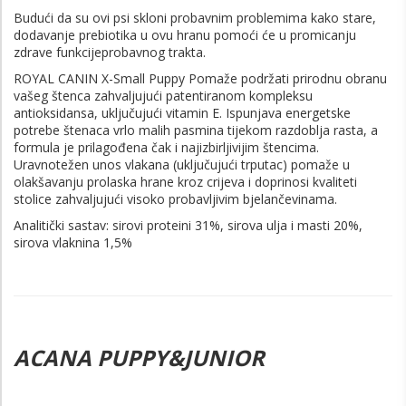
Budući da su ovi psi skloni probavnim problemima kako stare,
dodavanje prebiotika u ovu hranu pomoći će u promicanju
zdrave funkcijeprobavnog trakta.
ROYAL CANIN X-Small Puppy Pomaže podržati prirodnu obranu
vašeg štenca zahvaljujući patentiranom kompleksu
antioksidansa, uključujući vitamin E. Ispunjava energetske
potrebe štenaca vrlo malih pasmina tijekom razdoblja rasta, a
formula je prilagođena čak i najizbirljivijim štencima.
Uravnotežen unos vlakana (uključujući trputac) pomaže u
olakšavanju prolaska hrane kroz crijeva i doprinosi kvaliteti
stolice zahvaljujući visoko probavljivim bjelančevinama.
Analitički sastav: sirovi proteini 31%, sirova ulja i masti 20%,
sirova vlaknina 1,5%
ACANA PUPPY&JUNIOR