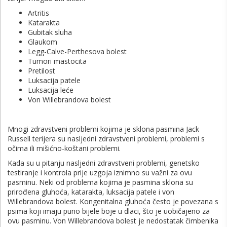
Artritis
Katarakta
Gubitak sluha
Glaukom
Legg-Calve-Perthesova bolest
Tumori mastocita
Pretilost
Luksacija patele
Luksacija leće
Von Willebrandova bolest
Mnogi zdravstveni problemi kojima je sklona pasmina Jack
Russell terijera su nasljedni zdravstveni problemi, problemi s
očima ili mišićno-koštani problemi.
Kada su u pitanju nasljedni zdravstveni problemi, genetsko
testiranje i kontrola prije uzgoja iznimno su važni za ovu
pasminu. Neki od problema kojima je pasmina sklona su
prirođena gluhoća, katarakta, luksacija patele i von
Willebrandova bolest. Kongenitalna gluhoća često je povezana s
psima koji imaju puno bijele boje u dlaci, što je uobičajeno za
ovu pasminu. Von Willebrandova bolest je nedostatak čimbenika