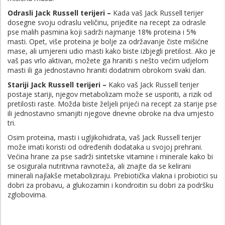
Odrasli Jack Russell terijeri –
Kada vaš Jack Russell terijer
dosegne svoju odraslu veličinu, prijeđite na recept za odrasle
pse malih pasmina koji sadrži najmanje 18% proteina i 5%
masti. Opet, više proteina je bolje za održavanje čiste mišićne
mase, ali umjereni udio masti kako biste izbjegli pretilost. Ako je
vaš pas vrlo aktivan, možete ga hraniti s nešto većim udjelom
masti ili ga jednostavno hraniti dodatnim obrokom svaki dan.
Stariji Jack Russell terijeri –
Kako vaš Jack Russell terijer
postaje stariji, njegov metabolizam može se usporiti, a rizik od
pretilosti raste. Možda biste željeli prijeći na recept za starije pse
ili jednostavno smanjiti njegove dnevne obroke na dva umjesto
tri.
Osim proteina, masti i ugljikohidrata, vaš Jack Russell terijer
može imati koristi od određenih dodataka u svojoj prehrani.
Većina hrane za pse sadrži sintetske vitamine i minerale kako bi
se osigurala nutritivna ravnoteža, ali znajte da se kelirani
minerali najlakše metaboliziraju. Prebiotička vlakna i probiotici su
dobri za probavu, a glukozamin i kondroitin su dobri za podršku
zglobovima.