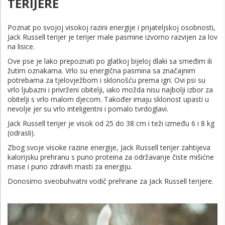
TERIJERE
Poznat po svojoj visokoj razini energije i prijateljskoj osobnosti,
Jack Russell terijer je terijer male pasmine izvorno razvijen za lov
na lisice.
Ove pse je lako prepoznati po glatkoj bijeloj dlaki sa smeđim ili
žutim oznakama. Vrlo su energična pasmina sa značajnim
potrebama za tjelovježbom i sklonošću prema igri. Ovi psi su
vrlo ljubazni i privrženi obitelji, iako možda nisu najbolji izbor za
obitelji s vrlo malom djecom. Također imaju sklonost upasti u
nevolje jer su vrlo inteligentni i pomalo tvrdoglavi.
Jack Russell terijer je visok od 25 do 38 cm i teži između 6 i 8 kg
(odrasli).
Zbog svoje visoke razine energije, Jack Russell terijer zahtijeva
kalorijsku prehranu s puno proteina za održavanje čiste mišićne
mase i puno zdravih masti za energiju.
Donosimo sveobuhvatni vodič prehrane za Jack Russell terijere.