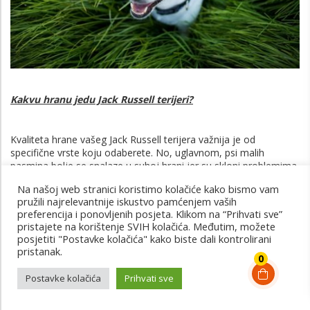
Kakvu hranu jedu Jack Russell terijeri?
Kvaliteta hrane vašeg Jack Russell terijera važnija je od
specifične vrste koju odaberete. No, uglavnom, psi malih
pasmina bolje se snalaze u suhoj hrani jer su skloni problemima
sa zubima – hrskavi komadići pomažu sastrugati plak i kamenac
Na našoj web stranici koristimo kolačiće kako bismo vam
sa psećih zuba. Međutim, ako želite hraniti svog psa najboljom
pružili najrelevantnije iskustvo pamćenjem vaših
opcijom, dehidrirana ili zamrznuta formula mogla bi biti pravi
preferencija i ponovljenih posjeta. Klikom na “Prihvati sve”
način – ili biste zaista mogli ići do kraja s prehranom sa svježom
pristajete na korištenje SVIH kolačića. Međutim, možete
hranom. Samo provjerite je li recept napravljen sa zdravim
posjetiti "Postavke kolačića" kako biste dali kontrolirani
prirodnim sastojcima i pravilno formuliran kako bi zadovoljio
pristanak.
potrebe vašeg psa.
0
Postavke kolačića
Prihvati sve
Koje povrće je dobro za Jack Russell terijere?