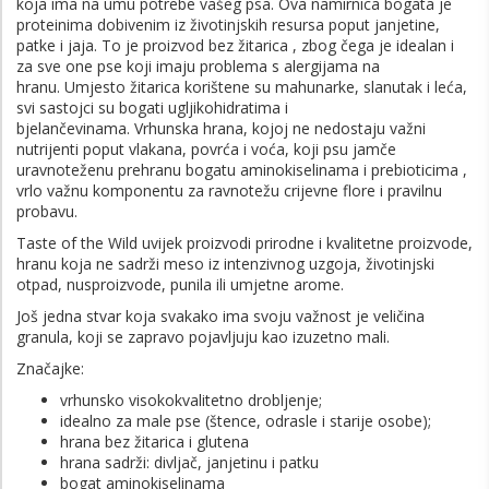
koja ima na umu potrebe vašeg psa. Ova namirnica bogata je
proteinima dobivenim iz životinjskih resursa poput janjetine,
patke i jaja. To je proizvod bez žitarica , zbog čega je idealan i
za sve one pse koji imaju problema s alergijama na
hranu. Umjesto žitarica korištene su mahunarke, slanutak i leća,
svi sastojci su bogati ugljikohidratima i
bjelančevinama. Vrhunska hrana, kojoj ne nedostaju važni
nutrijenti poput vlakana, povrća i voća, koji psu jamče
uravnoteženu prehranu bogatu aminokiselinama i prebioticima ,
vrlo važnu komponentu za ravnotežu crijevne flore i pravilnu
probavu.
Taste of the Wild uvijek proizvodi prirodne i kvalitetne proizvode,
hranu koja ne sadrži meso iz intenzivnog uzgoja, životinjski
otpad, nusproizvode, punila ili umjetne arome.
Još jedna stvar koja svakako ima svoju važnost je veličina
granula, koji se zapravo pojavljuju kao izuzetno mali.
Značajke:
vrhunsko visokokvalitetno drobljenje;
idealno za male pse (štence, odrasle i starije osobe);
hrana bez žitarica i glutena
hrana sadrži: divljač, janjetinu i patku
bogat aminokiselinama