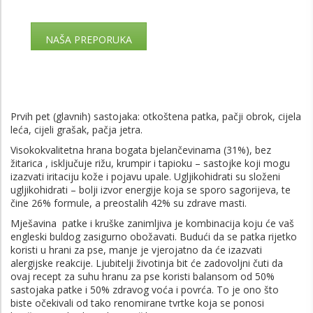
NAŠA PREPORUKA
Prvih pet (glavnih) sastojaka: otkoštena patka, pačji obrok, cijela
leća, cijeli grašak, pačja jetra.
Visokokvalitetna hrana bogata bjelančevinama (31%), bez
žitarica , isključuje rižu, krumpir i tapioku – sastojke koji mogu
izazvati iritaciju kože i pojavu upale. Ugljikohidrati su složeni
ugljikohidrati – bolji izvor energije koja se sporo sagorijeva, te
čine 26% formule, a preostalih 42% su zdrave masti.
Mješavina patke i kruške zanimljiva je kombinacija koju će vaš
engleski buldog zasigurno obožavati. Budući da se patka rijetko
koristi u hrani za pse, manje je vjerojatno da će izazvati
alergijske reakcije. Ljubitelji životinja bit će zadovoljni čuti da
ovaj recept za suhu hranu za pse koristi balansom od 50%
sastojaka patke i 50% zdravog voća i povrća. To je ono što
biste očekivali od tako renomirane tvrtke koja se ponosi