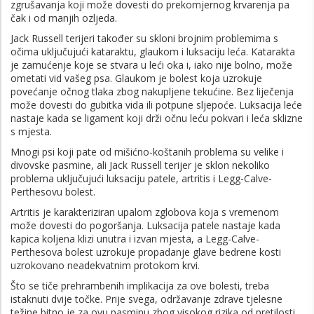
zgrušavanja koji može dovesti do prekomjernog krvarenja pa
čak i od manjih ozljeda.
Jack Russell terijeri također su skloni brojnim problemima s
očima uključujući kataraktu, glaukom i luksaciju leća. Katarakta
je zamućenje koje se stvara u leći oka i, iako nije bolno, može
ometati vid vašeg psa. Glaukom je bolest koja uzrokuje
povećanje očnog tlaka zbog nakupljene tekućine. Bez liječenja
može dovesti do gubitka vida ili potpune sljepoće. Luksacija leće
nastaje kada se ligament koji drži očnu leću pokvari i leća sklizne
s mjesta.
Mnogi psi koji pate od mišićno-koštanih problema su velike i
divovske pasmine, ali Jack Russell terijer je sklon nekoliko
problema uključujući luksaciju patele, artritis i Legg-Calve-
Perthesovu bolest.
Artritis je karakteriziran upalom zglobova koja s vremenom
može dovesti do pogoršanja. Luksacija patele nastaje kada
kapica koljena klizi unutra i izvan mjesta, a Legg-Calve-
Perthesova bolest uzrokuje propadanje glave bedrene kosti
uzrokovano neadekvatnim protokom krvi.
Što se tiče prehrambenih implikacija za ove bolesti, treba
istaknuti dvije točke. Prije svega, održavanje zdrave tjelesne
težine bitno je za ovu pasminu zbog visokog rizika od pretilosti