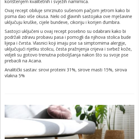
korištenjem kvalitetnih i svježih namirnica.
Ovaj recept obiluje smrznuto sušenom pačjom jetrom kako bi
psima dao više okusa. Neki od glavnih sastojaka ove mješavine
uključuju kruške, cijele bundeve, cikoriju i korijen đumbira.
Sastojci uključeni u ovaj recept posebno su odabrani kako bi
podržali zdravu probavu pasa i pomogli da njihova stolica bude
lijepa i čvrsta. Vlasnici koji imaju pse sa simptomima alergije,
uključujući rijetku stolicu, česta pražnjenja crijeva i svrbež kože,
vidjeli su gotovo trenutna poboljšanja nakon što su svoje pse
prebacili na Acana.
Analitički sastav: sirovi proteini 31%, sirove masti 15%, sirova
vlakna 5%