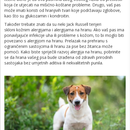
koja će utjecati na mišićno-koštane probleme. Drugo, vaš pas
može imati koristi od hranjivih tvari koje podržavaju zglobove,
kao što su glukozamin i kondroitin.
Također trebate znati da su neki Jack Russell terijeri
skloni kožnim alergijama i alergijama na hranu. Ako vaš pas ima
ponavljajuće infekcije uha ili probleme s kožom, to bi moglo biti
povezano s alergijom na hranu. Prelazak na prehranu s
ograničenim sastojcima ili hranu za pse bez žitarica može
pomoći. Kako biste spriječili razvoj alergija na hranu, pobrinite
se da hrana vašeg psa bude izrađena od zdravih prirodnih
sastojaka bez umjetnih aditiva ili nekvalitetnih punila.