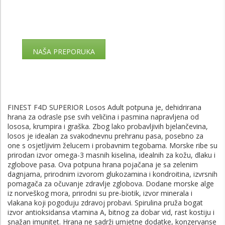
NAŠA PREPORUKA
FINEST F4D SUPERIOR Losos Adult potpuna je, dehidrirana
hrana za odrasle pse svih veličina i pasmina napravljena od
lososa, krumpira i graška. Zbog lako probavljivih bjelančevina,
losos je idealan za svakodnevnu prehranu pasa, posebno za
one s osjetljivim želucem i probavnim tegobama. Morske ribe su
prirodan izvor omega-3 masnih kiselina, idealnih za kožu, dlaku i
zglobove pasa. Ova potpuna hrana pojačana je sa zelenim
dagnjama, prirodnim izvorom glukozamina i kondroitina, izvrsnih
pomagača za očuvanje zdravlje zglobova. Dodane morske alge
iz norveškog mora, prirodni su pre-biotik, izvor minerala i
vlakana koji pogoduju zdravoj probavi. Spirulina pruža bogat
izvor antioksidansa vtamina A, bitnog za dobar vid, rast kostiju i
snažan imunitet. Hrana ne sadrži umjetne dodatke, konzervanse