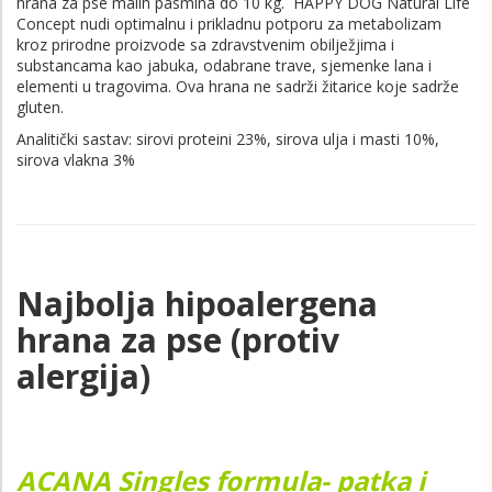
hrana za pse malih pasmina do 10 kg. HAPPY DOG Natural Life
Concept nudi optimalnu i prikladnu potporu za metabolizam
kroz prirodne proizvode sa zdravstvenim obilježjima i
substancama kao jabuka, odabrane trave, sjemenke lana i
elementi u tragovima. Ova hrana ne sadrži žitarice koje sadrže
gluten.
Analitički sastav: sirovi proteini 23%, sirova ulja i masti 10%,
sirova vlakna 3%
Najbolja hipoalergena
hrana za pse (protiv
alergija)
ACANA Singles formula- patka i