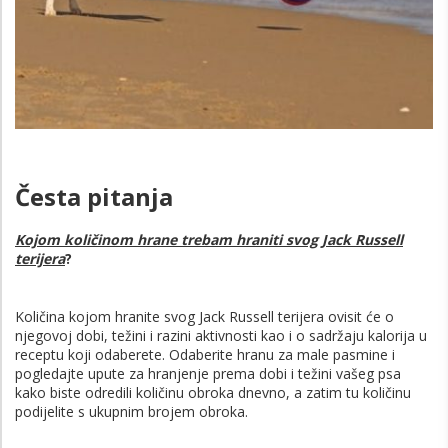
Česta pitanja
Kojom količinom hrane trebam hraniti svog Jack Russell
terijera
?
Količina kojom hranite svog Jack Russell terijera ovisit će o
njegovoj dobi, težini i razini aktivnosti kao i o sadržaju kalorija u
receptu koji odaberete. Odaberite hranu za male pasmine i
pogledajte upute za hranjenje prema dobi i težini vašeg psa
kako biste odredili količinu obroka dnevno, a zatim tu količinu
podijelite s ukupnim brojem obroka.