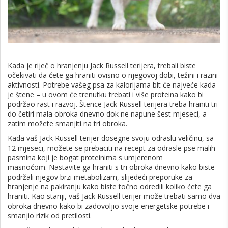
Kada je riječ o hranjenju Jack Russell terijera, trebali biste
očekivati ​​da ćete ga hraniti ovisno o njegovoj dobi, težini i razini
aktivnosti. Potrebe vašeg psa za kalorijama bit će najveće kada
je štene – u ovom će trenutku trebati i više proteina kako bi
podržao rast i razvoj. Štence Jack Russell terijera treba hraniti tri
do četiri mala obroka dnevno dok ne napune šest mjeseci, a
zatim možete smanjiti na tri obroka.
Kada vaš Jack Russell terijer dosegne svoju odraslu veličinu, sa
12 mjeseci, možete se prebaciti na recept za odrasle pse malih
pasmina koji je bogat proteinima s umjerenom
masnoćom. Nastavite ga hraniti s tri obroka dnevno kako biste
podržali njegov brzi metabolizam, slijedeći preporuke za
hranjenje na pakiranju kako biste točno odredili koliko ćete ga
hraniti. Kao stariji, vaš Jack Russell terijer može trebati samo dva
obroka dnevno kako bi zadovoljio svoje energetske potrebe i
smanjio rizik od pretilosti.