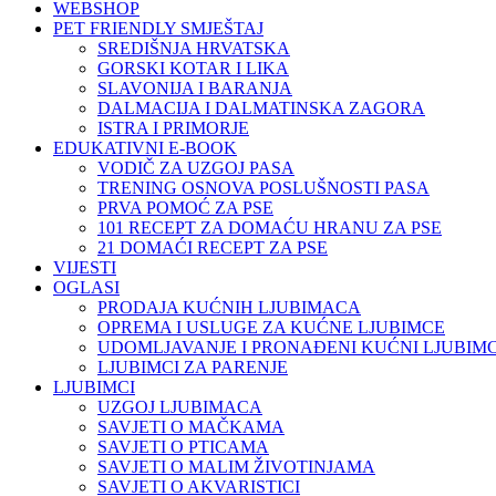
WEBSHOP
PET FRIENDLY SMJEŠTAJ
SREDIŠNJA HRVATSKA
GORSKI KOTAR I LIKA
SLAVONIJA I BARANJA
DALMACIJA I DALMATINSKA ZAGORA
ISTRA I PRIMORJE
EDUKATIVNI E-BOOK
VODIČ ZA UZGOJ PASA
TRENING OSNOVA POSLUŠNOSTI PASA
PRVA POMOĆ ZA PSE
101 RECEPT ZA DOMAĆU HRANU ZA PSE
21 DOMAĆI RECEPT ZA PSE
VIJESTI
OGLASI
PRODAJA KUĆNIH LJUBIMACA
OPREMA I USLUGE ZA KUĆNE LJUBIMCE
UDOMLJAVANJE I PRONAĐENI KUĆNI LJUBIMC
LJUBIMCI ZA PARENJE
LJUBIMCI
UZGOJ LJUBIMACA
SAVJETI O MAČKAMA
SAVJETI O PTICAMA
SAVJETI O MALIM ŽIVOTINJAMA
SAVJETI O AKVARISTICI