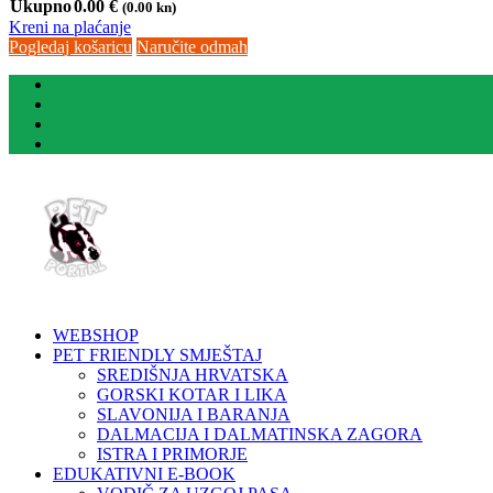
Ukupno
0.00
€
(0.00 kn)
Kreni na plaćanje
Pogledaj košaricu
Naručite odmah
WEBSHOP
PET FRIENDLY SMJEŠTAJ
SREDIŠNJA HRVATSKA
GORSKI KOTAR I LIKA
SLAVONIJA I BARANJA
DALMACIJA I DALMATINSKA ZAGORA
ISTRA I PRIMORJE
EDUKATIVNI E-BOOK