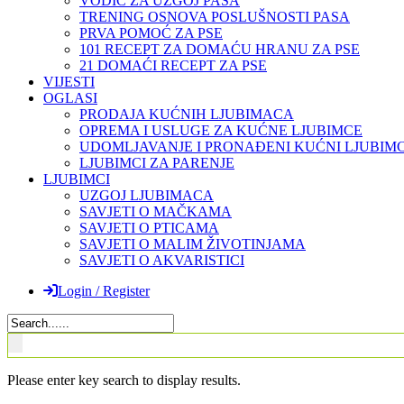
VODIČ ZA UZGOJ PASA
TRENING OSNOVA POSLUŠNOSTI PASA
PRVA POMOĆ ZA PSE
101 RECEPT ZA DOMAĆU HRANU ZA PSE
21 DOMAĆI RECEPT ZA PSE
VIJESTI
OGLASI
PRODAJA KUĆNIH LJUBIMACA
OPREMA I USLUGE ZA KUĆNE LJUBIMCE
UDOMLJAVANJE I PRONAĐENI KUĆNI LJUBIMC
LJUBIMCI ZA PARENJE
LJUBIMCI
UZGOJ LJUBIMACA
SAVJETI O MAČKAMA
SAVJETI O PTICAMA
SAVJETI O MALIM ŽIVOTINJAMA
SAVJETI O AKVARISTICI
Login / Register
Please enter key search to display results.