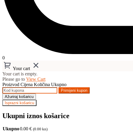
0
Your cart
Your cart is empty.
Please go to
View Cart
Proizvod
Cijena
Količina
Ukupno
Primijeni kupon
Ažuriraj košaricu
Isprazni košaricu
Ukupni iznos košarice
Ukupno
0.00
€
(0.00 kn)