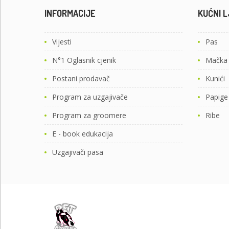
INFORMACIJE
KUĆNI L
Vijesti
Pas
N°1 Oglasnik cjenik
Mačka
Postani prodavač
Kunići
Program za uzgajivače
Papige
Program za groomere
Ribe
E - book edukacija
Uzgajivači pasa