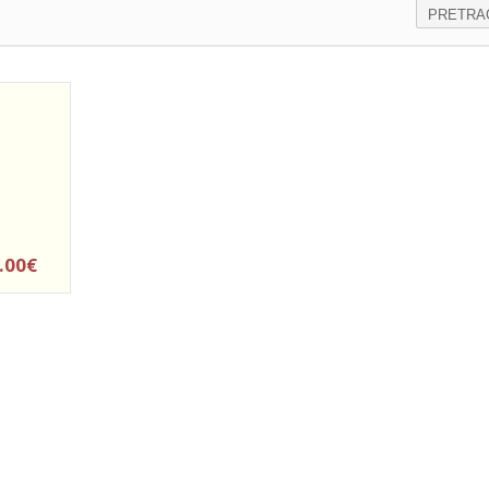
PRETR
.00€