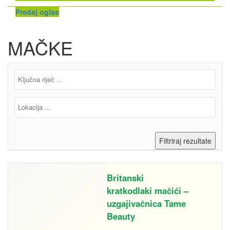
Predaj oglas
MAČKE
Britanski
kratkodlaki mačići –
uzgajivačnica Tame
Beauty