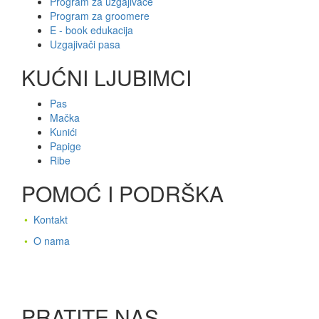
Program za uzgajivače
Program za groomere
E - book edukacija
Uzgajivači pasa
KUĆNI LJUBIMCI
Pas
Mačka
Kunići
Papige
Ribe
POMOĆ I PODRŠKA
•
Kontakt
•
O nama
PRATITE NAS