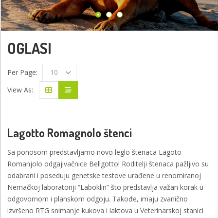
VIŠE
OGLASI
Per Page:
10
View As:
Lagotto Romagnolo štenci
Sa ponosom predstavljamo novo leglo štenaca Lagoto
Romanjolo odgajivačnice Bellgotto! Roditelji štenaca pažljivo su
odabrani i poseduju genetske testove urađene u renomiranoj
Nemačkoj laboratoriji “Laboklin” što predstavlja važan korak u
odgovornom i planskom odgoju. Takođe, imaju zvanično
izvršeno RTG snimanje kukova i laktova u Veterinarskoj stanici