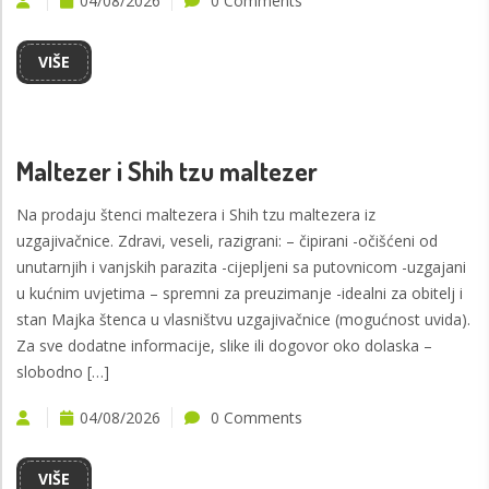
04/08/2026
0 Comments
VIŠE
Maltezer i Shih tzu maltezer
Na prodaju štenci maltezera i Shih tzu maltezera iz
uzgajivačnice. Zdravi, veseli, razigrani: – čipirani -očišćeni od
unutarnjih i vanjskih parazita -cijepljeni sa putovnicom -uzgajani
u kućnim uvjetima – spremni za preuzimanje -idealni za obitelj i
stan Majka štenca u vlasništvu uzgajivačnice (mogućnost uvida).
Za sve dodatne informacije, slike ili dogovor oko dolaska –
slobodno […]
04/08/2026
0 Comments
VIŠE