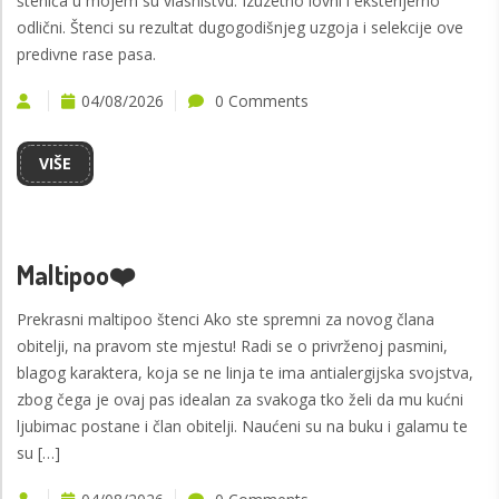
štenića u mojem su vlasništvu. Izuzetno lovni i eksterijerno
odlični. Štenci su rezultat dugogodišnjeg uzgoja i selekcije ove
predivne rase pasa.
04/08/2026
0 Comments
VIŠE
Maltipoo❤️
Prekrasni maltipoo štenci Ako ste spremni za novog člana
obitelji, na pravom ste mjestu! Radi se o privrženoj pasmini,
blagog karaktera, koja se ne linja te ima antialergijska svojstva,
zbog čega je ovaj pas idealan za svakoga tko želi da mu kućni
ljubimac postane i član obitelji. Naućeni su na buku i galamu te
su […]