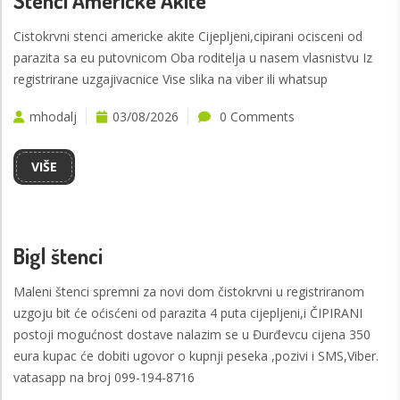
Stenci Americke Akite
Cistokrvni stenci americke akite Cijepljeni,cipirani ocisceni od
parazita sa eu putovnicom Oba roditelja u nasem vlasnistvu Iz
registrirane uzgajivacnice Vise slika na viber ili whatsup
mhodalj
03/08/2026
0 Comments
VIŠE
Bigl štenci
Maleni štenci spremni za novi dom čistokrvni u registriranom
uzgoju bit će oćisćeni od parazita 4 puta cijepljeni,i ČIPIRANI
postoji mogućnost dostave nalazim se u Đurđevcu cijena 350
eura kupac će dobiti ugovor o kupnji peseka ,pozivi i SMS,Viber.
vatasapp na broj 099-194-8716