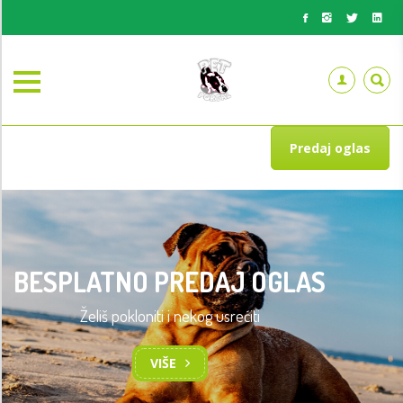
Predaj oglas
BESPLATNO PREDAJ OGLAS
Želiš pokloniti i nekog usrećiti
TRENING OSNOVA POSLUŠNOSTI
PASA
VIŠE