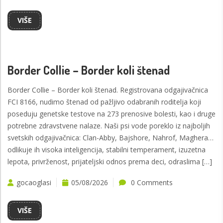
VIŠE
Border Collie – Border koli štenad
Border Collie – Border koli štenad. Registrovana odgajivačnica
FCI 8166, nudimo štenad od pažljivo odabranih roditelja koji
poseduju genetske testove na 273 prenosive bolesti, kao i druge
potrebne zdravstvene nalaze. Naši psi vode poreklo iz najboljih
svetskih odgajivačnica: Clan-Abby, Bajshore, Nahrof, Maghera…
odlikuje ih visoka inteligencija, stabilni temperament, izuzetna
lepota, privrženost, prijateljski odnos prema deci, odraslima […]
gocaoglasi
05/08/2026
0 Comments
VIŠE