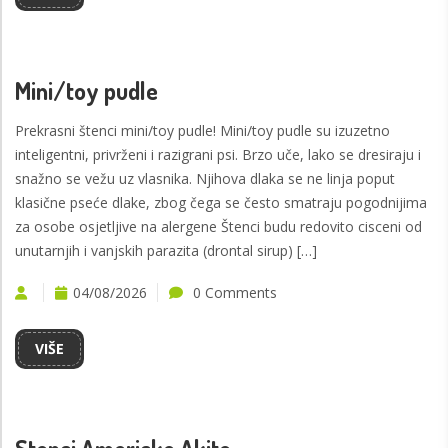
Mini/toy pudle
Prekrasni štenci mini/toy pudle! Mini/toy pudle su izuzetno
inteligentni, privrženi i razigrani psi. Brzo uče, lako se dresiraju i
snažno se vežu uz vlasnika. Njihova dlaka se ne linja poput
klasične pseće dlake, zbog čega se često smatraju pogodnijima
za osobe osjetljive na alergene Štenci budu redovito cisceni od
unutarnjih i vanjskih parazita (drontal sirup) […]
04/08/2026
0 Comments
VIŠE