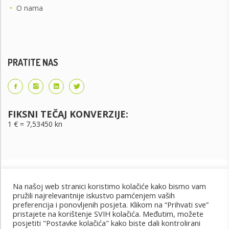
•
O nama
PRATITE NAS
FIKSNI TEČAJ KONVERZIJE:
1 € = 7,53450 kn
Na našoj web stranici koristimo kolačiće kako bismo vam
pružili najrelevantnije iskustvo pamćenjem vaših
preferencija i ponovljenih posjeta. Klikom na “Prihvati sve”
pristajete na korištenje SVIH kolačića. Međutim, možete
posjetiti "Postavke kolačića" kako biste dali kontrolirani
Uvjeti korištenja
Uvjeti kupnje
Cjenik oglašavanja