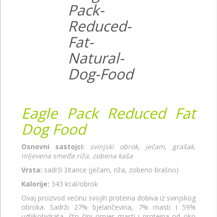
Eagle Pack Reduced Fat
Dog Food
Osnovni sastojci:
svinjski obrok, ječam, grašak,
mljevena smeđa riža, zobena kaša
Vrsta:
sadrži žitarice (ječam, riža, zobeno brašno)
Kalorije:
343 kcal/obrok
Ovaj proizvod većinu svojih proteina dobiva iz svinjskog
obroka. Sadrži 27% bjelančevina, 7% masti i 59%
ugljikohidrata, što čini omjer masti i proteina od oko