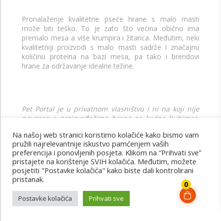
Pronalaženje kvalitetne pseće hrane s malo masti
može biti teško. To je zato što većina obično ima
premalo mesa a više krumpira i žitarica. Međutim, neki
kvalitetniji proizvodi s malo masti sadrže i značajnu
količinu proteina na bazi mesa, pa tako i brendovi
hrane za održavanje idealne težine.
Pet Portal je u privatnom vlasništvu i ni na koji nije
povezan s proizvođačima hrane za kućne ljubimce.
Novac, poklone, uzorke ili druge poticaje ne
Na našoj web stranici koristimo kolačiće kako bismo vam
prihvaćamo u zamjenu za posebno razmatranje u
pružili najrelevantnije iskustvo pamćenjem vaših
pripremi recenzija.
preferencija i ponovljenih posjeta. Klikom na “Prihvati sve”
pristajete na korištenje SVIH kolačića. Međutim, možete
posjetiti "Postavke kolačića" kako biste dali kontrolirani
pristanak.
0
Najbolja hrana za pse u 2020. godini
Postavke kolačića
Prihvati sve