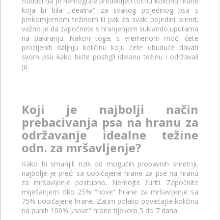
Budući da je nemoguće predvidjeti točnu količinu hrane
koja bi bila „idealna“ za svakog pojedinog psa s
prekomjernom težinom ili pak za svaki pojedini brend,
važno je da započnete s hranjenjem suklando uputama
na pakiranju. Nakon toga, s vremenom moći ćete
procijeniti daljnju količinu koju ćete ubuduće davati
svom psu kako biste postigli idelanu težinu i održavali
ju.
Koji je najbolji način
prebacivanja psa na hranu za
održavanje idealne težine
odn. za mršavljenje?
Kako bi smanjili rizik od mogućih probavnih smetnji,
najbolje je preći sa uobičajene hrane za pse na hranu
za mršavljenje postupno. Nemojte žuriti. Započnite
miješanjem oko 25% “nove” hrane za mršavljenje sa
75% uobičajene hrane. Zatim polako povećajte količinu
na punih 100% „nove“ hrane tijekom 5 do 7 dana.