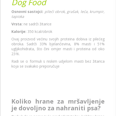
Dog Food
Osnovni sastojci:
pileći obrok, grašak, leća, krumpir,
tapioka
Vrsta:
ne sadrži žitarice
Kalorije:
350 kcal/obrok
Ovaj proizvod većinu svojih proteina dobiva iz pilećeg
obroka. Sadrži 33% bjelančevina, 8% masti i 51%
ugljikohidrata, što čini omjer masti i proteina od oko
23
%.
Radi se o formuli s niskim udjelom masti bez žitarica
koja se svakako preporučuje
Koliko hrane za mršavljenje
je dovoljno za nahraniti psa?