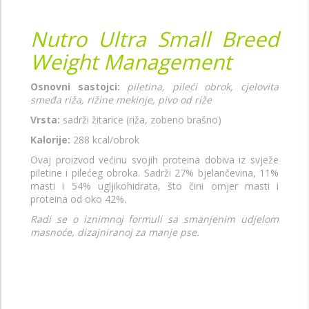
Nutro Ultra Small Breed
Weight Management
Osnovni sastojci:
piletina, pileći obrok, cjelovita
smeđa riža, rižine mekinje, pivo od riže
Vrsta:
sadrži žitarice (riža, zobeno brašno)
Kalorije:
288 kcal/obrok
Ovaj proizvod većinu svojih proteina dobiva iz svježe
piletine i pilećeg obroka. Sadrži 27% bjelančevina, 11%
masti i 54% ugljikohidrata, što čini omjer masti i
proteina od oko 42%.
Radi se o iznimnoj formuli sa smanjenim udjelom
masnoće, dizajniranoj za manje pse.