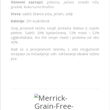
Osnovni sastojci:
piletina, ječam, smeđa riža,
grašak, kukuruzno brašno
Vrsta:
sadrži žitarice (riža, ječam, zob
)
Kalorije:
291 kcal/obrok
Ovaj proizvod većinu svojih proteina dobiva iz svježe
piletine. Sadrži 29% bjelančevina, 12% masti i 52%
ugljikohidrata, što čini omjer masti i proteina od oko
42%.
Radi se o provjerenom brendu, s više mogućnosti
recepata za mršavljenje odn. održavanje idealne težine
psa.