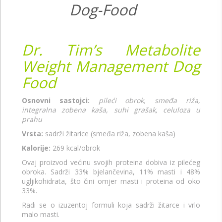
Dr. Tim’s Metabolite
Weight Management Dog
Food
Osnovni sastojci:
pileći obrok, smeđa riža,
integralna zobena kaša, suhi grašak, celuloza u
prahu
Vrsta:
sadrži žitarice (smeđa riža, zobena kaša)
Kalorije:
269 kcal/obrok
Ovaj proizvod većinu svojih proteina dobiva iz pilećeg
obroka. Sadrži 33% bjelančevina, 11% masti i 48%
ugljikohidrata, što čini omjer masti i proteina od oko
33%.
Radi se o izuzentoj formuli koja sadrži žitarce i vrlo
malo masti.