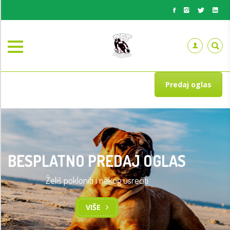
Predaj oglas
BESPLATNO PREDAJ OGLAS
Želiš pokloniti i nekog usrećiti
VIŠE