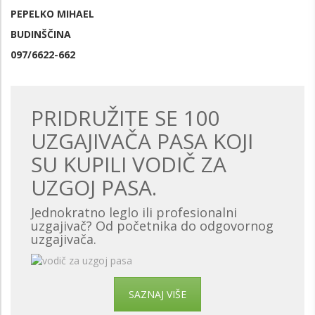
PEPELKO MIHAEL
BUDINŠČINA
097/6622-662
PRIDRUŽITE SE 100
UZGAJIVAČA PASA KOJI
SU KUPILI VODIČ ZA
UZGOJ PASA.
Jednokratno leglo ili profesionalni
uzgajivač? Od početnika do odgovornog
uzgajivača.
SAZNAJ VIŠE