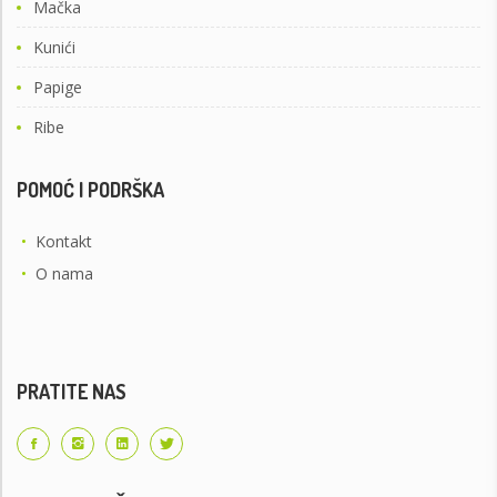
Mačka
Kunići
Papige
Ribe
POMOĆ I PODRŠKA
•
Kontakt
•
O nama
PRATITE NAS