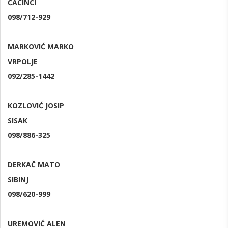
ČAČINCI
098/712-929
MARKOVIĆ MARKO
VRPOLJE
092/285-1442
KOZLOVIĆ JOSIP
SISAK
098/886-325
DERKAČ MATO
SIBINJ
098/620-999
UREMOVIĆ ALEN