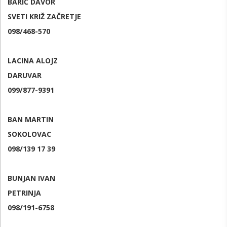
BARIĆ DAVOR
SVETI KRIŽ ZAČRETJE
098/468-570
LACINA ALOJZ
DARUVAR
099/877-9391
BAN MARTIN
SOKOLOVAC
098/139 17 39
BUNJAN IVAN
PETRINJA
098/191-6758