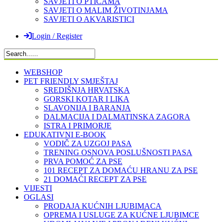
SAVJETI O PTICAMA
SAVJETI O MALIM ŽIVOTINJAMA
SAVJETI O AKVARISTICI
Login / Register
WEBSHOP
PET FRIENDLY SMJEŠTAJ
SREDIŠNJA HRVATSKA
GORSKI KOTAR I LIKA
SLAVONIJA I BARANJA
DALMACIJA I DALMATINSKA ZAGORA
ISTRA I PRIMORJE
EDUKATIVNI E-BOOK
VODIČ ZA UZGOJ PASA
TRENING OSNOVA POSLUŠNOSTI PASA
PRVA POMOĆ ZA PSE
101 RECEPT ZA DOMAĆU HRANU ZA PSE
21 DOMAĆI RECEPT ZA PSE
VIJESTI
OGLASI
PRODAJA KUĆNIH LJUBIMACA
OPREMA I USLUGE ZA KUĆNE LJUBIMCE