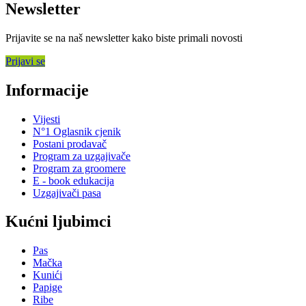
Newsletter
Prijavite se na naš newsletter kako biste primali novosti
Prijavi se
Informacije
Vijesti
N°1 Oglasnik cjenik
Postani prodavač
Program za uzgajivače
Program za groomere
E - book edukacija
Uzgajivači pasa
Kućni ljubimci
Pas
Mačka
Kunići
Papige
Ribe