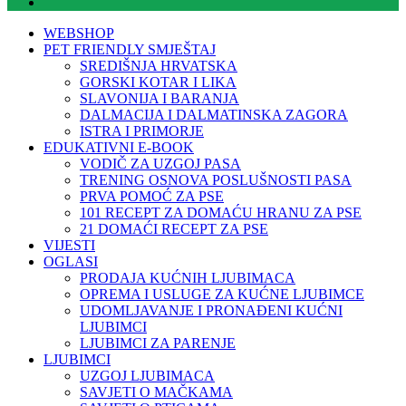
WEBSHOP
PET FRIENDLY SMJEŠTAJ
SREDIŠNJA HRVATSKA
GORSKI KOTAR I LIKA
SLAVONIJA I BARANJA
DALMACIJA I DALMATINSKA ZAGORA
ISTRA I PRIMORJE
EDUKATIVNI E-BOOK
VODIČ ZA UZGOJ PASA
TRENING OSNOVA POSLUŠNOSTI PASA
PRVA POMOĆ ZA PSE
101 RECEPT ZA DOMAĆU HRANU ZA PSE
21 DOMAĆI RECEPT ZA PSE
VIJESTI
OGLASI
PRODAJA KUĆNIH LJUBIMACA
OPREMA I USLUGE ZA KUĆNE LJUBIMCE
UDOMLJAVANJE I PRONAĐENI KUĆNI
LJUBIMCI
LJUBIMCI ZA PARENJE
LJUBIMCI
UZGOJ LJUBIMACA
SAVJETI O MAČKAMA