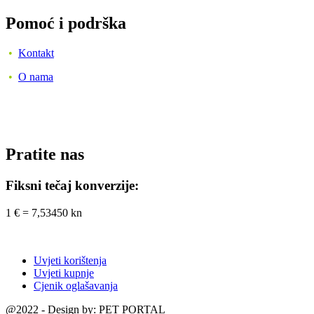
Pomoć i podrška
•
Kontakt
•
O nama
Pratite nas
Fiksni tečaj konverzije:
1 € = 7,53450 kn
Uvjeti korištenja
Uvjeti kupnje
Cjenik oglašavanja
@2022 - Design by: PET PORTAL