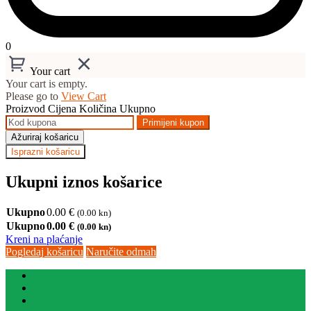
0
Your cart
Your cart is empty.
Please go to
View Cart
Proizvod
Cijena
Količina
Ukupno
Primijeni kupon
Ažuriraj košaricu
Isprazni košaricu
Ukupni iznos košarice
Ukupno
0.00
€
(0.00 kn)
Ukupno
0.00
€
(0.00 kn)
Kreni na plaćanje
Pogledaj košaricu
Naručite odmah