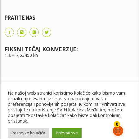
PRATITE NAS
FIKSNI TEČAJ KONVERZIJE:
1 € = 7,53450 kn
Na našoj web stranici koristimo kolačiće kako bismo vam
pružili najrelevantnije iskustvo pamćenjem vaših
preferencija i ponovljenih posjeta. Klikom na “Prihvati sve”
pristajete na korištenje SVIH kolačića. Međutim, možete
posjetiti "Postavke kolačića" kako biste dali kontrolirani
Uvjeti korištenja
Uvjeti kupnje
Cjenik oglašavanja
pristanak.
@2022 - Design by: PET PORTAL
0
Postavke kolačića
Prihvati sve