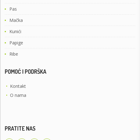
Pas
Mačka
Kunići
Papige
Ribe
POMOĆ I PODRŠKA
•
Kontakt
•
O nama
PRATITE NAS