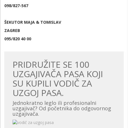
098/827-567
ŠEKUTOR MAJA & TOMISLAV
ZAGREB
095/820 40 00
PRIDRUŽITE SE 100
UZGAJIVAČA PASA KOJI
SU KUPILI VODIČ ZA
UZGOJ PASA.
Jednokratno leglo ili profesionalni
uzgajivač? Od početnika do odgovornog
uzgajivača.