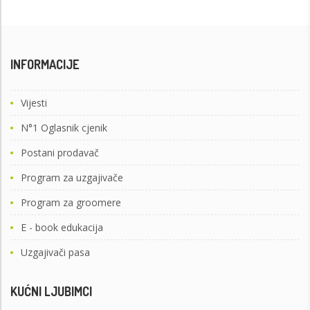
INFORMACIJE
Vijesti
N°1 Oglasnik cjenik
Postani prodavač
Program za uzgajivače
Program za groomere
E - book edukacija
Uzgajivači pasa
KUĆNI LJUBIMCI