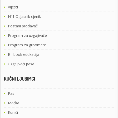
Vijesti
N°1 Oglasnik cjenik
Postani prodavač
Program za uzgajivače
Program za groomere
E - book edukacija
Uzgajivači pasa
KUĆNI LJUBIMCI
Pas
Mačka
Kunići