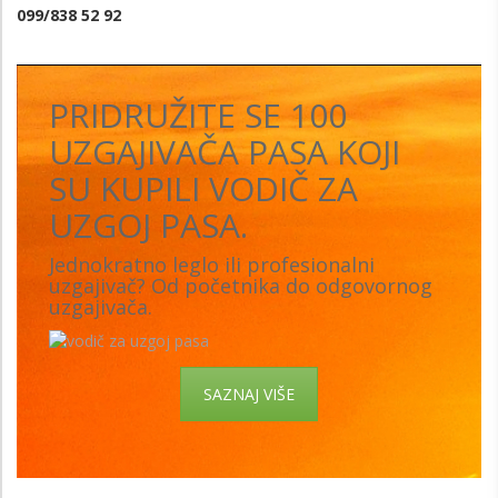
099/838 52 92
PRIDRUŽITE SE 100
UZGAJIVAČA PASA KOJI
SU KUPILI VODIČ ZA
UZGOJ PASA.
Jednokratno leglo ili profesionalni
uzgajivač? Od početnika do odgovornog
uzgajivača.
SAZNAJ VIŠE