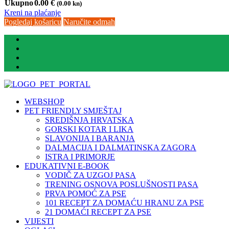
Ukupno
0.00
€
(0.00 kn)
Kreni na plaćanje
Pogledaj košaricu
Naručite odmah
WEBSHOP
PET FRIENDLY SMJEŠTAJ
SREDIŠNJA HRVATSKA
GORSKI KOTAR I LIKA
SLAVONIJA I BARANJA
DALMACIJA I DALMATINSKA ZAGORA
ISTRA I PRIMORJE
EDUKATIVNI E-BOOK
VODIČ ZA UZGOJ PASA
TRENING OSNOVA POSLUŠNOSTI PASA
PRVA POMOĆ ZA PSE
101 RECEPT ZA DOMAĆU HRANU ZA PSE
21 DOMAĆI RECEPT ZA PSE
VIJESTI