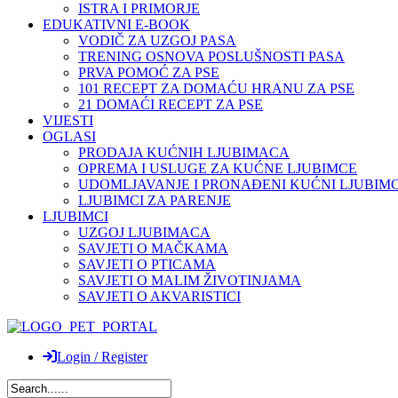
ISTRA I PRIMORJE
EDUKATIVNI E-BOOK
VODIČ ZA UZGOJ PASA
TRENING OSNOVA POSLUŠNOSTI PASA
PRVA POMOĆ ZA PSE
101 RECEPT ZA DOMAĆU HRANU ZA PSE
21 DOMAĆI RECEPT ZA PSE
VIJESTI
OGLASI
PRODAJA KUĆNIH LJUBIMACA
OPREMA I USLUGE ZA KUĆNE LJUBIMCE
UDOMLJAVANJE I PRONAĐENI KUĆNI LJUBIMC
LJUBIMCI ZA PARENJE
LJUBIMCI
UZGOJ LJUBIMACA
SAVJETI O MAČKAMA
SAVJETI O PTICAMA
SAVJETI O MALIM ŽIVOTINJAMA
SAVJETI O AKVARISTICI
Login / Register