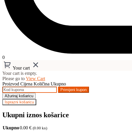
0
Your cart
Your cart is empty.
Please go to
View Cart
Proizvod
Cijena
Količina
Ukupno
Primijeni kupon
Ažuriraj košaricu
Isprazni košaricu
Ukupni iznos košarice
Ukupno
0.00
€
(0.00 kn)