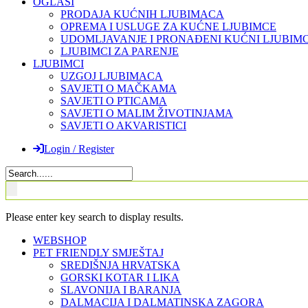
OGLASI
PRODAJA KUĆNIH LJUBIMACA
OPREMA I USLUGE ZA KUĆNE LJUBIMCE
UDOMLJAVANJE I PRONAĐENI KUĆNI LJUBIMC
LJUBIMCI ZA PARENJE
LJUBIMCI
UZGOJ LJUBIMACA
SAVJETI O MAČKAMA
SAVJETI O PTICAMA
SAVJETI O MALIM ŽIVOTINJAMA
SAVJETI O AKVARISTICI
Login / Register
Please enter key search to display results.
WEBSHOP
PET FRIENDLY SMJEŠTAJ
SREDIŠNJA HRVATSKA
GORSKI KOTAR I LIKA
SLAVONIJA I BARANJA
DALMACIJA I DALMATINSKA ZAGORA