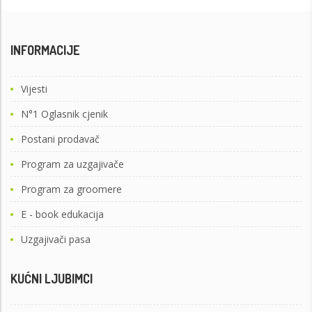
INFORMACIJE
Vijesti
N°1 Oglasnik cjenik
Postani prodavač
Program za uzgajivače
Program za groomere
E - book edukacija
Uzgajivači pasa
KUĆNI LJUBIMCI