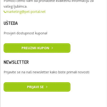
Pomoći ćemo vam da pronađete kvalitetnu informaciju za
vašeg ljubimca.
marketing@pet-portal.net
UŠTEDA
Provjeri dostupnost kupona!
PREUZMI KUPON
NEWSLETTER
Prijavite se na naš newsletter kako biste primali novosti
PRIJAVI SE