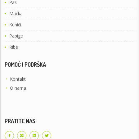
Pas
Mačka
Kunići
Papige
Ribe
POMOĆ I PODRŠKA
•
Kontakt
•
O nama
PRATITE NAS