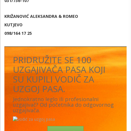
031/736-107
KRIŽANOVIĆ ALEKSANDRA & ROMEO
KUTJEVO
098/164 17 25
PRIDRUŽITE SE 100
UZGAJIVAČA PASA KOJI
SU KUPILI VODIČ ZA
UZGOJ PASA.
Jednokratno leglo ili profesionalni
uzgajivač? Od početnika do odgovornog
uzgajivača.