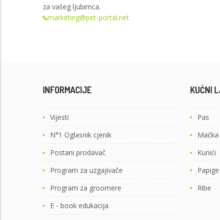
za vašeg ljubimca.
marketing@pet-portal.net
INFORMACIJE
KUĆNI L
Vijesti
Pas
N°1 Oglasnik cjenik
Mačka
Postani prodavač
Kunići
Program za uzgajivače
Papige
Program za groomere
Ribe
E - book edukacija