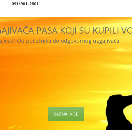
091/901-2801
AJIVAČA PASA KOJI SU KUPILI V
gajivač? Od početnika do odgovornog uzgajivača.
SAZNAJ VIŠE