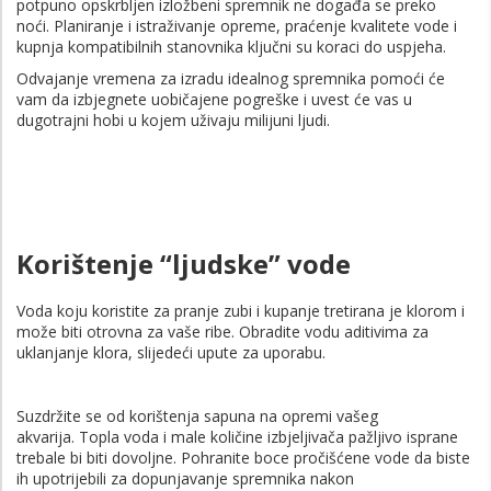
potpuno opskrbljen izložbeni spremnik ne događa se preko
noći. Planiranje i istraživanje opreme, praćenje kvalitete vode i
kupnja kompatibilnih stanovnika ključni su koraci do uspjeha.
Odvajanje vremena za izradu idealnog spremnika pomoći će
vam da izbjegnete uobičajene pogreške i uvest će vas u
dugotrajni hobi u kojem uživaju milijuni ljudi.
Korištenje “ljudske” vode
Voda koju koristite za pranje zubi i kupanje tretirana je klorom i
može biti otrovna za vaše ribe. Obradite vodu aditivima za
uklanjanje klora, slijedeći upute za uporabu.
Suzdržite se od korištenja sapuna na opremi vašeg
akvarija. Topla voda i male količine izbjeljivača pažljivo isprane
trebale bi biti dovoljne. Pohranite boce pročišćene vode da biste
ih upotrijebili za dopunjavanje spremnika nakon