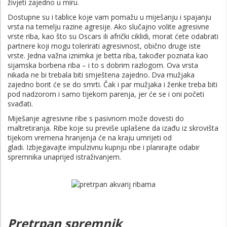
živjeti zajedno u miru.
Dostupne su i tablice koje vam pomažu u miješanju i spajanju
vrsta na temelju razine agresije. Ako slučajno volite agresivne
vrste riba, kao što su Oscars ili afrički ciklidi, morat ćete odabrati
partnere koji mogu tolerirati agresivnost, obično druge iste
vrste. Jedna važna iznimka je betta riba, također poznata kao
sijamska borbena riba – i to s dobrim razlogom. Ova vrsta
nikada ne bi trebala biti smještena zajedno. Dva mužjaka
zajedno borit će se do smrti. Čak i par mužjaka i ženke treba biti
pod nadzorom i samo tijekom parenja, jer će se i oni početi
svađati.
Miješanje agresivne ribe s pasivnom može dovesti do
maltretiranja. Ribe koje su previše uplašene da izađu iz skrovišta
tijekom vremena hranjenja će na kraju umrijeti od
gladi. Izbjegavajte impulzivnu kupnju ribe i planirajte odabir
spremnika unaprijed istraživanjem.
Pretrpan spremnik