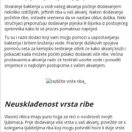
Stvaranje bakterija u vodi vašeg akvarija počinje dodavanjem
nekoliko izdržljivih, jeftinih riba u vaš akvarij. Nakon dodavanja
početne ribe, ostavite vremena da se nastavi ciklus dušika. Neki
stručnjaci preporučuju dodavanje pijeska ili šljunka iz postojećeg
spremnika kako bi se proces pomaknuo naprijed.
Tu su i razni dodaci koji vam mogu pomoći u uspostavljanju
bakterija i bržem kruženju vode. Praćenje dušikovih spojeva
pomoću seta za kemijsko testiranje otkrit će kako akvarij kruži i
pokazati kada možete početi polako dodavati više ribe. Većina
prodavaonica akvarija rado će testirati uzorke vode i ponuditi
smjernice o najboljim postupcima s vašim akvarijem.
Neusklađenost vrsta ribe
Vlasnici ribica imaju puno toga za reći o osobnosti svojih
ljubimaca. Prije dodavanja više vrsta u vaš akvarij, povežite se s
kolegama ljubiteljima riba koji mogu potvrditi hoće li dvije vrste