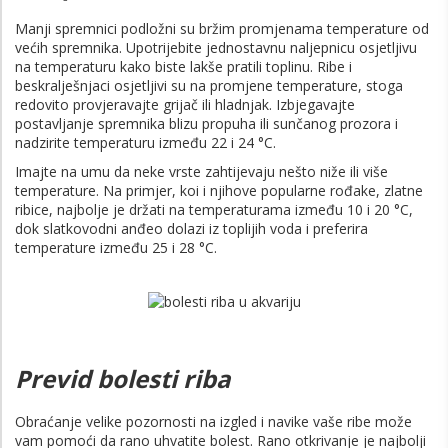
Manji spremnici podložni su bržim promjenama temperature od
većih spremnika. Upotrijebite jednostavnu naljepnicu osjetljivu
na temperaturu kako biste lakše pratili toplinu. Ribe i
beskralješnjaci osjetljivi su na promjene temperature, stoga
redovito provjeravajte grijač ili hladnjak. Izbjegavajte
postavljanje spremnika blizu propuha ili sunčanog prozora i
nadzirite temperaturu između 22 i 24 °C.
Imajte na umu da neke vrste zahtijevaju nešto niže ili više
temperature. Na primjer, koi i njihove popularne rođake, zlatne
ribice, najbolje je držati na temperaturama između 10 i 20 °C,
dok slatkovodni anđeo dolazi iz toplijih voda i preferira
temperature između 25 i 28 °C.
Previd bolesti riba
Obraćanje velike pozornosti na izgled i navike vaše ribe može
vam pomoći da rano uhvatite bolest. Rano otkrivanje je najbolji