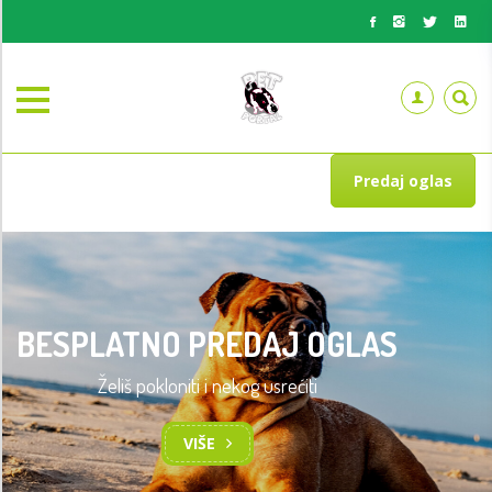
Predaj oglas
BESPLATNO PREDAJ OGLAS
Želiš pokloniti i nekog usrećiti
TRENING OSNOVA POSLUŠNOSTI
PASA
VIŠE