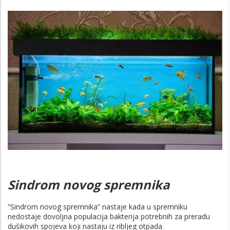
Sindrom novog spremnika
“Sindrom novog spremnika” nastaje kada u spremniku
nedostaje dovoljna populacija bakterija potrebnih za preradu
dušikovih spojeva koji nastaju iz ribljeg otpada.