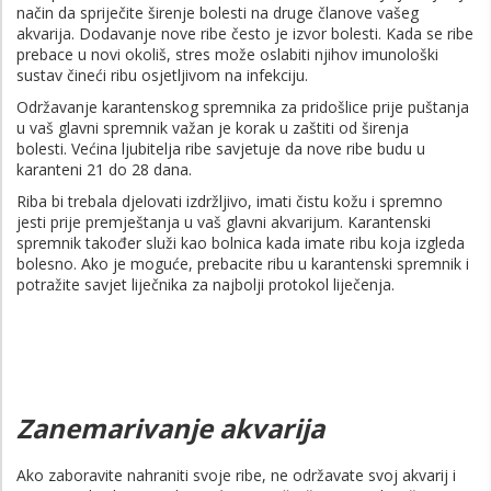
način da spriječite širenje bolesti na druge članove vašeg
akvarija. Dodavanje nove ribe često je izvor bolesti. Kada se ribe
prebace u novi okoliš, stres može oslabiti njihov imunološki
sustav čineći ribu osjetljivom na infekciju.
Održavanje karantenskog spremnika za pridošlice prije puštanja
u vaš glavni spremnik važan je korak u zaštiti od širenja
bolesti. Većina ljubitelja ribe savjetuje da nove ribe budu u
karanteni 21 do 28 dana.
Riba bi trebala djelovati izdržljivo, imati čistu kožu i spremno
jesti prije premještanja u vaš glavni akvarijum. Karantenski
spremnik također služi kao bolnica kada imate ribu koja izgleda
bolesno. Ako je moguće, prebacite ribu u karantenski spremnik i
potražite savjet liječnika za najbolji protokol liječenja.
Zanemarivanje akvarija
Ako zaboravite nahraniti svoje ribe, ne održavate svoj akvarij i