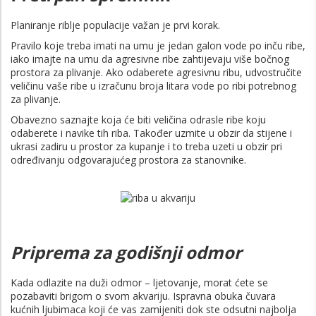
Planiranje riblje populacije važan je prvi korak.
Pravilo koje treba imati na umu je jedan galon vode po inču ribe,
iako imajte na umu da agresivne ribe zahtijevaju više bočnog
prostora za plivanje. Ako odaberete agresivnu ribu, udvostručite
veličinu vaše ribe u izračunu broja litara vode po ribi potrebnog
za plivanje.
Obavezno saznajte koja će biti veličina odrasle ribe koju
odaberete i navike tih riba. Također uzmite u obzir da stijene i
ukrasi zadiru u prostor za kupanje i to treba uzeti u obzir pri
određivanju odgovarajućeg prostora za stanovnike.
Priprema za godišnji odmor
Kada odlazite na duži odmor – ljetovanje, morat ćete se
pozabaviti brigom o svom akvariju. Ispravna obuka čuvara
kućnih ljubimaca koji će vas zamijeniti dok ste odsutni najbolja