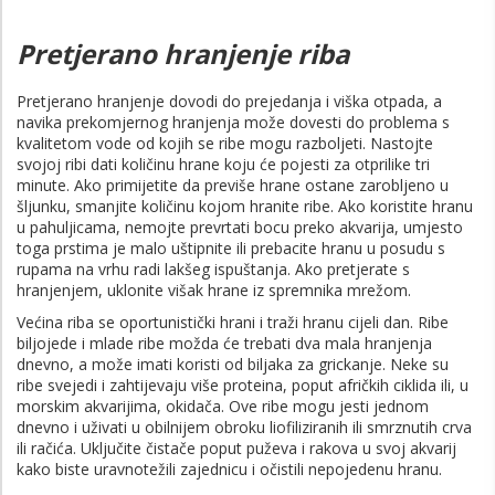
Pretjerano hranjenje riba
Pretjerano hranjenje dovodi do prejedanja i viška otpada, a
navika prekomjernog hranjenja može dovesti do problema s
kvalitetom vode od kojih se ribe mogu razboljeti. Nastojte
svojoj ribi dati količinu hrane koju će pojesti za otprilike tri
minute. Ako primijetite da previše hrane ostane zarobljeno u
šljunku, smanjite količinu kojom hranite ribe. Ako koristite hranu
u pahuljicama, nemojte prevrtati bocu preko akvarija, umjesto
toga prstima je malo uštipnite ili prebacite hranu u posudu s
rupama na vrhu radi lakšeg ispuštanja. Ako pretjerate s
hranjenjem, uklonite višak hrane iz spremnika mrežom.
Većina riba se oportunistički hrani i traži hranu cijeli dan. Ribe
biljojede i mlade ribe možda će trebati dva mala hranjenja
dnevno, a može imati koristi od biljaka za grickanje. Neke su
ribe svejedi i zahtijevaju više proteina, poput afričkih ciklida ili, u
morskim akvarijima, okidača. Ove ribe mogu jesti jednom
dnevno i uživati ​​u obilnijem obroku liofiliziranih ili smrznutih crva
ili račića. Uključite čistače poput puževa i rakova u svoj akvarij
kako biste uravnotežili zajednicu i očistili nepojedenu hranu.