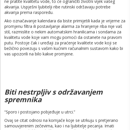
ne pratite kvalitetu vode, to će ograničiti životni vijek vašeg
akvarija. Uspješni ljubitelji ribe rutinski održavaju potrebe
akvarija prema rasporedu.
Ako označavanje kalendara da biste primijetili kada je vrijeme za
promjenu filtra ili postavljanje alarma za hranjenje riba nije vaš
stil, razmislite o nekim automatskim hranilicama i sondama za
kvalitetu vode koje vam mogu pomoći da ostanete na pravom
putu. Postoje čak i uređaji za praćenje kvalitete vode koji se
bežično povezuju s vašim kućnim računalnim sustavom kako bi
vas upozorili na bilo kakve promjene.
Biti nestrpljiv s održavanjem
spremnika
“Sporo i postojano pobjeđuje u utrci.”
Ovaj se citat odnosi na kornjače koje se utrkuju s pretjerano
samouvjerenim zečevima, kao i na ljubitelje pecanja. Imati