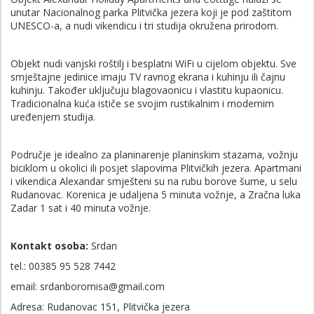
unutar Nacionalnog parka Plitvička jezera koji je pod zaštitom
UNESCO-a, a nudi vikendicu i tri studija okružena prirodom.
Objekt nudi vanjski roštilj i besplatni WiFi u cijelom objektu. Sve
smještajne jedinice imaju TV ravnog ekrana i kuhinju ili čajnu
kuhinju. Također uključuju blagovaonicu i vlastitu kupaonicu.
Tradicionalna kuća ističe se svojim rustikalnim i modernim
uređenjem studija.
Područje je idealno za planinarenje planinskim stazama, vožnju
biciklom u okolici ili posjet slapovima Plitvičkih jezera. Apartmani
i vikendica Alexandar smješteni su na rubu borove šume, u selu
Rudanovac. Korenica je udaljena 5 minuta vožnje, a Zračna luka
Zadar 1 sat i 40 minuta vožnje.
Kontakt osoba:
Srdan
tel.: 00385 95 528 7442
email: srdanboromisa@gmail.com
Adresa: Rudanovac 151, Plitvička jezera