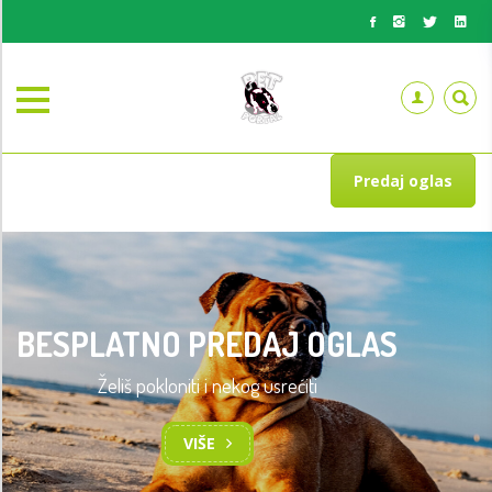
Predaj oglas
BESPLATNO PREDAJ OGLAS
Želiš pokloniti i nekog usrećiti
VIŠE