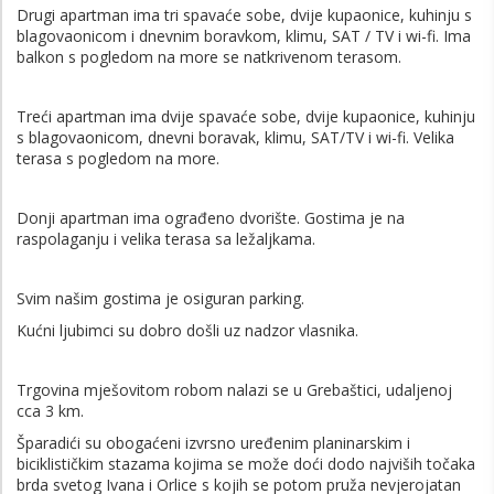
Drugi apartman ima tri spavaće sobe, dvije kupaonice, kuhinju s
blagovaonicom i dnevnim boravkom, klimu, SAT / TV i wi-fi. Ima
balkon s pogledom na more se natkrivenom terasom.
Treći apartman ima dvije spavaće sobe, dvije kupaonice, kuhinju
s blagovaonicom, dnevni boravak, klimu, SAT/TV i wi-fi. Velika
terasa s pogledom na more.
Donji apartman ima ograđeno dvorište. Gostima je na
raspolaganju i velika terasa sa ležaljkama.
Svim našim gostima je osiguran parking.
Kućni ljubimci su dobro došli uz nadzor vlasnika.
Trgovina mješovitom robom nalazi se u Grebaštici, udaljenoj
cca 3 km.
Šparadići su obogaćeni izvrsno uređenim planinarskim i
biciklističkim stazama kojima se može doći dodo najviših točaka
brda svetog Ivana i Orlice s kojih se potom pruža nevjerojatan