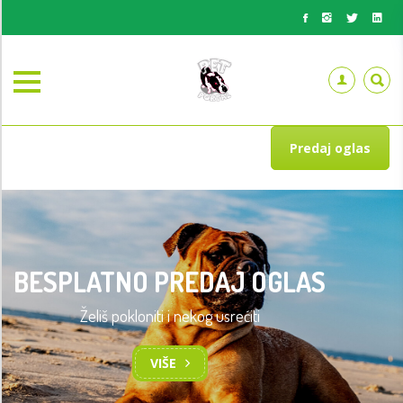
Predaj oglas
BESPLATNO PREDAJ OGLAS
Želiš pokloniti i nekog usrećiti
VIŠE