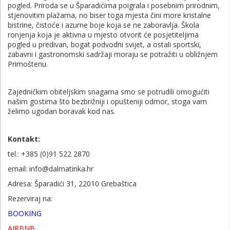
pogled. Priroda se u Šparadićima poigrala i posebnim prirodnim,
stjenovitim plažama, no biser toga mjesta čini more kristalne
bistrine, čistoće i azurne boje koja se ne zaboravlja. Škola
ronjenja koja je aktivna u mjesto otvorit će posjetiteljima
pogled u predivan, bogat podvodni svijet, a ostali sportski,
zabavni i gastronomski sad
ržaji moraju se potražiti u obližnjem
Primoštenu.
Zajedničkim obiteljskim snagama smo se potrudili omogućiti
našim gostima što bezbrižniji i opušteniji odmor, stoga vam
želimo ugodan boravak kod nas.
Kontakt:
tel.: +385 (0)91 522 2870
email: info@dalmatinka.hr
Adresa: Šparadići 31, 22010 Grebaštica
Rezerviraj na:
BOOKING
AIRBNB