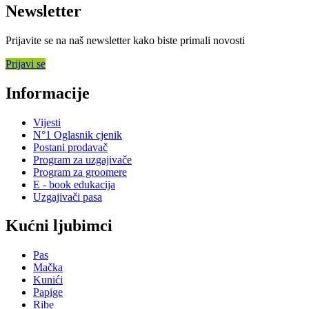
Newsletter
Prijavite se na naš newsletter kako biste primali novosti
Prijavi se
Informacije
Vijesti
N°1 Oglasnik cjenik
Postani prodavač
Program za uzgajivače
Program za groomere
E - book edukacija
Uzgajivači pasa
Kućni ljubimci
Pas
Mačka
Kunići
Papige
Ribe