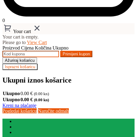
0
Your cart
Your cart is empty.
Please go to
View Cart
Proizvod
Cijena
Količina
Ukupno
Primijeni kupon
Ažuriraj košaricu
Isprazni košaricu
Ukupni iznos košarice
Ukupno
0.00
€
(0.00 kn)
Ukupno
0.00
€
(0.00 kn)
Kreni na plaćanje
Pogledaj košaricu
Naručite odmah