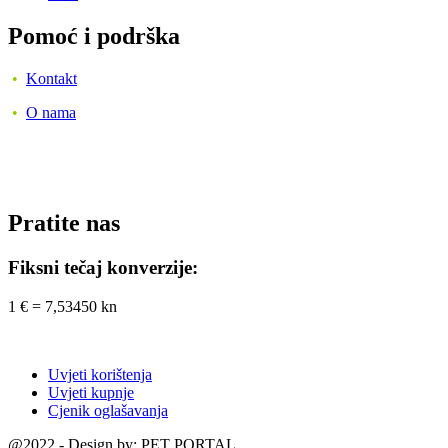
Pomoć i podrška
•
Kontakt
•
O nama
Pratite nas
Fiksni tečaj konverzije:
1 € = 7,53450 kn
Uvjeti korištenja
Uvjeti kupnje
Cjenik oglašavanja
@2022 - Design by: PET PORTAL