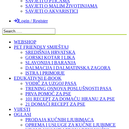
SAVJETI O PTICAMA
SAVJETI O MALIM ŽIVOTINJAMA
SAVJETI O AKVARISTICI
Login / Register
WEBSHOP
PET FRIENDLY SMJEŠTAJ
SREDIŠNJA HRVATSKA
GORSKI KOTAR I LIKA
SLAVONIJA I BARANJA
DALMACIJA I DALMATINSKA ZAGORA
ISTRA I PRIMORJE
EDUKATIVNI E-BOOK
VODIČ ZA UZGOJ PASA
TRENING OSNOVA POSLUŠNOSTI PASA
PRVA POMOĆ ZA PSE
101 RECEPT ZA DOMAĆU HRANU ZA PSE
21 DOMAĆI RECEPT ZA PSE
VIJESTI
OGLASI
PRODAJA KUĆNIH LJUBIMACA
OPREMA I USLUGE ZA KUĆNE LJUBIMCE