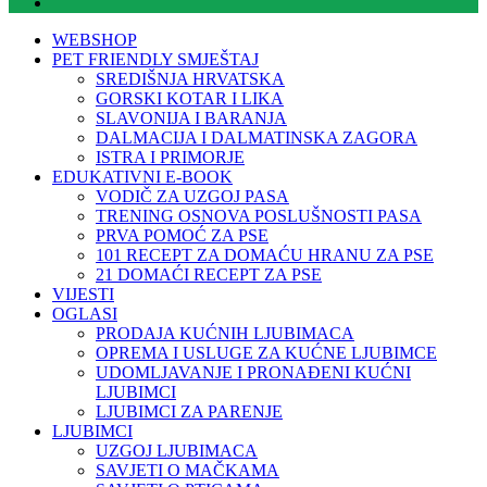
WEBSHOP
PET FRIENDLY SMJEŠTAJ
SREDIŠNJA HRVATSKA
GORSKI KOTAR I LIKA
SLAVONIJA I BARANJA
DALMACIJA I DALMATINSKA ZAGORA
ISTRA I PRIMORJE
EDUKATIVNI E-BOOK
VODIČ ZA UZGOJ PASA
TRENING OSNOVA POSLUŠNOSTI PASA
PRVA POMOĆ ZA PSE
101 RECEPT ZA DOMAĆU HRANU ZA PSE
21 DOMAĆI RECEPT ZA PSE
VIJESTI
OGLASI
PRODAJA KUĆNIH LJUBIMACA
OPREMA I USLUGE ZA KUĆNE LJUBIMCE
UDOMLJAVANJE I PRONAĐENI KUĆNI
LJUBIMCI
LJUBIMCI ZA PARENJE
LJUBIMCI
UZGOJ LJUBIMACA
SAVJETI O MAČKAMA