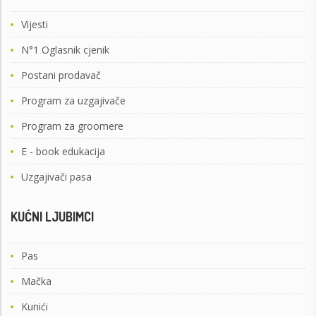
Vijesti
N°1 Oglasnik cjenik
Postani prodavač
Program za uzgajivače
Program za groomere
E - book edukacija
Uzgajivači pasa
KUĆNI LJUBIMCI
Pas
Mačka
Kunići