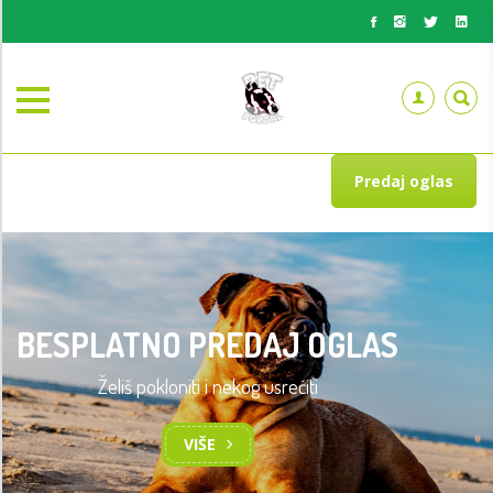
Predaj oglas
BESPLATNO PREDAJ OGLAS
Želiš pokloniti i nekog usrećiti
VIŠE