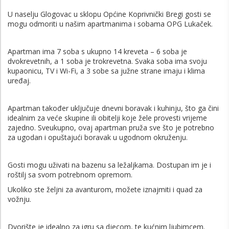
U naselju Glogovac u sklopu Općine Koprivnički Bregi gosti se
mogu odmoriti u našim apartmanima i sobama OPG Lukaček.
Apartman ima 7 soba s ukupno 14 kreveta – 6 soba je
dvokrevetnih, a 1 soba je trokrevetna. Svaka soba ima svoju
kupaonicu, TV i Wi-Fi, a 3 sobe sa južne strane imaju i klima
uređaj.
Apartman također uključuje dnevni boravak i kuhinju, što ga čini
idealnim za veće skupine ili obitelji koje žele provesti vrijeme
zajedno. Sveukupno, ovaj apartman pruža sve što je potrebno
za ugodan i opuštajući boravak u ugodnom okruženju.
Gosti mogu uživati na bazenu sa ležaljkama. Dostupan im je i
roštilj sa svom potrebnom opremom.
Ukoliko ste željni za avanturom, možete iznajmiti i quad za
vožnju.
Dvorište je idealno za igru sa djecom, te kućnim ljubimcem.