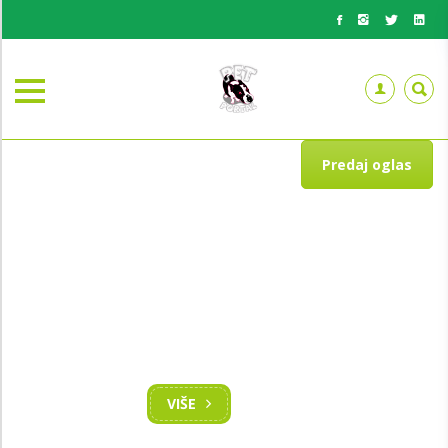
Predaj oglas
BESPLATNO PREDAJ OGLAS
Želiš pokloniti i nekog usrećiti
VIŠE