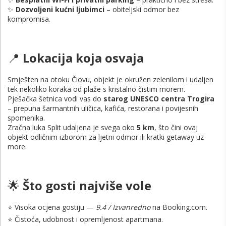
✨
Dozvoljeni kućni ljubimci
– obiteljski odmor bez
kompromisa.
📍
Lokacija koja osvaja
Smješten na otoku Čiovu, objekt je okružen zelenilom i udaljen
tek nekoliko koraka od plaže s kristalno čistim morem.
Pješačka šetnica vodi vas do
starog UNESCO centra Trogira
– prepuna šarmantnih uličica, kafića, restorana i povijesnih
spomenika.
Zračna luka Split udaljena je svega oko
5 km
, što čini ovaj
objekt odličnim izborom za ljetni odmor ili kratki getaway uz
more.
🌟
Što gosti najviše vole
⭐ Visoka ocjena gostiju —
9.4 / Izvanredno
na Booking.com.
⭐ Čistoća, udobnost i opremljenost apartmana.