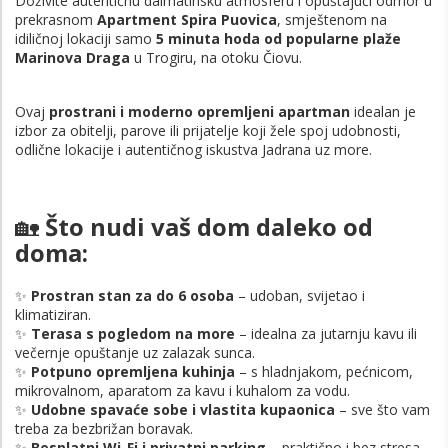
Doživite autentičnu dalmatinsku atmosferu i opuštajući odmor u
prekrasnom
Apartment Spira Puovica
, smještenom na
idiličnoj lokaciji samo
5 minuta hoda od popularne plaže
Marinova Draga
u Trogiru, na otoku Čiovu.
Ovaj
prostrani i moderno opremljeni apartman
idealan je
izbor za obitelji, parove ili prijatelje koji žele spoj udobnosti,
odlične lokacije i autentičnog iskustva Jadrana uz more.
🏡
Što nudi vaš dom daleko od
doma:
✨
Prostran stan za do 6 osoba
– udoban, svijetao i
klimatiziran.
✨
Terasa s pogledom na more
– idealna za jutarnju kavu ili
večernje opuštanje uz zalazak sunca.
✨
Potpuno opremljena kuhinja
– s hladnjakom, pećnicom,
mikrovalnom, aparatom za kavu i kuhalom za vodu.
✨
Udobne spavaće sobe i vlastita kupaonica
– sve što vam
treba za bezbrižan boravak.
✨
Besplatni Wi-Fi i privatni parking
– praktično i bez stresa.