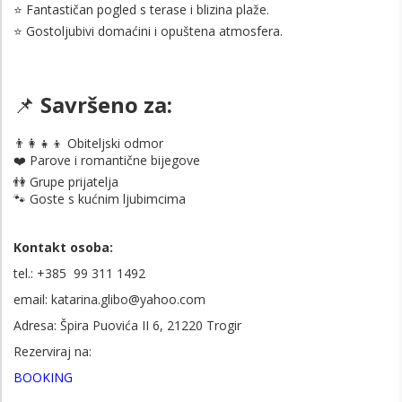
⭐ Fantastičan pogled s terase i blizina plaže.
⭐ Gostoljubivi domaćini i opuštena atmosfera.
📌
Savršeno za:
👨‍👩‍👧‍👦 Obiteljski odmor
❤️ Parove i romantične bijegove
👫 Grupe prijatelja
🐾 Goste s kućnim ljubimcima
Kontakt osoba:
tel.: +385 99 311 1492
email: katarina.glibo@yahoo.com
Adresa: Špira Puovića II 6, 21220 Trogir
Rezerviraj na:
BOOKING