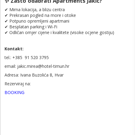
✨ Zašto odabrati Apartments Jakić?
✔ Mirna lokacija, a blizu centra
✔ Prekrasan pogled na more i otoke
✔ Potpuno opremljeni apartmani
✔ Besplatan parking i Wi-Fi
✔ Odličan omjer cijene i kvalitete (visoke ocjene gostiju)
Kontakt:
tel.: +385 91 520 3795
email: jakic.mirea@hotel-timun.hr
Adresa: Ivana Buzolića 8, Hvar
Rezerviraj na:
BOOKING