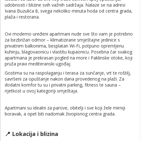
udobnosti i blizine svih važnih sadržaja. Nalaze se na adresi
Ivana Buzulića 8, svega nekoliko minuta hoda od centra grada,
plaža i restorana.
Ovi moderno uređeni apartmani nude sve što vam je potrebno
za bezbrižan odmor – klimatizirane smještajne jedinice s
privatnim balkonima, besplatan Wi-Fi, potpuno opremljenu
kuhinju, blagovaonicu i vlastitu kupaonicu. Posebna čar svakog
apartmana je prekrasan pogled na more i Paklinske otoke, koji
pruža pravi mediteranski ugođaj.
Gostima su na raspolaganju i terasa za sunčanje, vrt te roštilj,
savršeni za opuštanje nakon dana provedenog na plaži. Za
dodatni komfor tu su i privatni parking, fitness te sauna –
rijetkost u ovoj kategoriji smještaja.
Apartmani su idealni za parove, obitelji i sve koji žele mirniji
boravak, a opet biti nadomak živopisnog centra grada.
📍 Lokacija i blizina