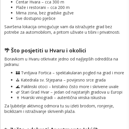
Centar Hvara – cca 300 m
Plaže i restorani – cca 200 m
Mirna zona, bez gradske gužve
Sve dostupno pješice
Savršena lokacija omogućuje vam da istražujete grad bez
potrebe za automobilom, a pritom uživate u tišini i privatnosti.
🌴 Što posjetiti u Hvaru i okolici
Boravkom u Hvaru otkrivate jedno od najljepših odredišta na
Jadranu:
🏰
Tvrdjava Fortica
– spektakularan pogled na grad i more
⛪
Katedrala sv. Stjepana
– povijesno srce grada
🌊
Paklinski otoci
– kristalno čisto more i skrivene uvale
🌿
Stari Grad Hvar
– jedan od najstarijih gradova u Europi
🍷
Hvarski vinogradi
– autentična vinska iskustva
Za ljubitelje aktivnog odmora tu su izleti brodom, ronjenje,
biciklizam i istraživanje skrivenih plaža.