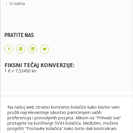
•
O nama
PRATITE NAS
FIKSNI TEČAJ KONVERZIJE:
1 € = 7,53450 kn
Na našoj web stranici koristimo kolačiće kako bismo vam
pružili najrelevantnije iskustvo pamćenjem vaših
preferencija i ponovljenih posjeta. Klikom na “Prihvati sve”
pristajete na korištenje SVIH kolačića. Međutim, možete
posjetiti "Postavke kolačića" kako biste dali kontrolirani
Uvjeti korištenja
Uvjeti kupnje
Cjenik oglašavanja