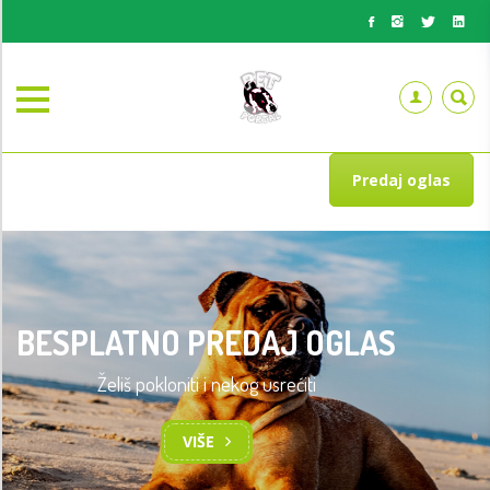
Predaj oglas
BESPLATNO PREDAJ OGLAS
Želiš pokloniti i nekog usrećiti
VIŠE