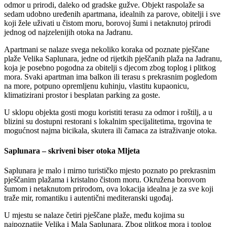
odmor u prirodi, daleko od gradske gužve. Objekt raspolaže sa
sedam udobno uređenih apartmana, idealnih za parove, obitelji i sve
koji žele uživati u čistom moru, borovoj šumi i netaknutoj prirodi
jednog od najzelenijih otoka na Jadranu.
Apartmani se nalaze svega nekoliko koraka od poznate pješčane
plaže Velika Saplunara, jedne od rijetkih pješčanih plaža na Jadranu,
koja je posebno pogodna za obitelji s djecom zbog toplog i plitkog
mora. Svaki apartman ima balkon ili terasu s prekrasnim pogledom
na more, potpuno opremljenu kuhinju, vlastitu kupaonicu,
klimatizirani prostor i besplatan parking za goste.
U sklopu objekta gosti mogu koristiti terasu za odmor i roštilj, a u
blizini su dostupni restorani s lokalnim specijalitetima, trgovina te
mogućnost najma bicikala, skutera ili čamaca za istraživanje otoka.
Saplunara – skriveni biser otoka Mljeta
Saplunara je malo i mirno turističko mjesto poznato po prekrasnim
pješčanim plažama i kristalno čistom moru. Okružena borovom
šumom i netaknutom prirodom, ova lokacija idealna je za sve koji
traže mir, romantiku i autentični mediteranski ugođaj.
U mjestu se nalaze četiri pješčane plaže, među kojima su
najpoznatije Velika i Mala Saplunara. Zbog plitkog mora i toplog