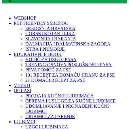
WEBSHOP
PET FRIENDLY SMJEŠTAJ
SREDIŠNJA HRVATSKA
GORSKI KOTAR I LIKA
SLAVONIJA I BARANJA
DALMACIJA I DALMATINSKA ZAGORA
ISTRA I PRIMORJE
EDUKATIVNI E-BOOK
VODIČ ZA UZGOJ PASA
TRENING OSNOVA POSLUŠNOSTI PASA
PRVA POMOĆ ZA PSE
101 RECEPT ZA DOMAĆU HRANU ZA PSE
21 DOMAĆI RECEPT ZA PSE
VIJESTI
OGLASI
PRODAJA KUĆNIH LJUBIMACA
OPREMA I USLUGE ZA KUĆNE LJUBIMCE
UDOMLJAVANJE I PRONAĐENI KUĆNI
LJUBIMCI
LJUBIMCI ZA PARENJE
LJUBIMCI
UZGOJ LJUBIMACA