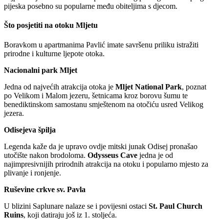
pijeska posebno su popularne među obiteljima s djecom.
Što posjetiti na otoku Mljetu
Boravkom u apartmanima Pavlić imate savršenu priliku istražiti
prirodne i kulturne ljepote otoka.
Nacionalni park Mljet
Jedna od najvećih atrakcija otoka je
Mljet National Park
, poznat
po Velikom i Malom jezeru, šetnicama kroz borovu šumu te
benediktinskom samostanu smještenom na otočiću usred Velikog
jezera.
Odisejeva špilja
Legenda kaže da je upravo ovdje mitski junak Odisej pronašao
utočište nakon brodoloma.
Odysseus Cave
jedna je od
najimpresivnijih prirodnih atrakcija na otoku i popularno mjesto za
plivanje i ronjenje.
Ruševine crkve sv. Pavla
U blizini Saplunare nalaze se i povijesni ostaci
St. Paul Church
Ruins
, koji datiraju još iz 1. stoljeća.