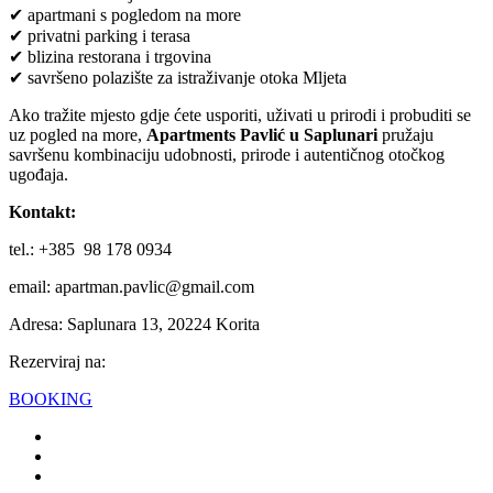
✔ apartmani s pogledom na more
✔ privatni parking i terasa
✔ blizina restorana i trgovina
✔ savršeno polazište za istraživanje otoka Mljeta
Ako tražite mjesto gdje ćete usporiti, uživati u prirodi i probuditi se
uz pogled na more,
Apartments Pavlić u Saplunari
pružaju
savršenu kombinaciju udobnosti, prirode i autentičnog otočkog
ugođaja.
Kontakt:
tel.: +385 98 178 0934
email: apartman.pavlic@gmail.com
Adresa: Saplunara 13, 20224 Korita
Rezerviraj na:
BOOKING