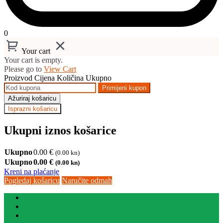
0
Your cart
Your cart is empty.
Please go to
View Cart
Proizvod
Cijena
Količina
Ukupno
Primijeni kupon
Ažuriraj košaricu
Isprazni košaricu
Ukupni iznos košarice
Ukupno
0.00
€
(0.00 kn)
Ukupno
0.00
€
(0.00 kn)
Kreni na plaćanje
Pogledaj košaricu
Naručite odmah