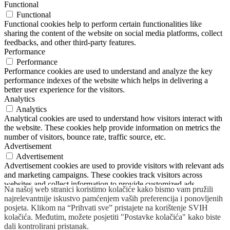
Functional
Functional
Functional cookies help to perform certain functionalities like
sharing the content of the website on social media platforms, collect
feedbacks, and other third-party features.
Performance
Performance
Performance cookies are used to understand and analyze the key
performance indexes of the website which helps in delivering a
better user experience for the visitors.
Analytics
Analytics
Analytical cookies are used to understand how visitors interact with
the website. These cookies help provide information on metrics the
number of visitors, bounce rate, traffic source, etc.
Advertisement
Advertisement
Advertisement cookies are used to provide visitors with relevant ads
and marketing campaigns. These cookies track visitors across
websites and collect information to provide customized ads.
Na našoj web stranici koristimo kolačiće kako bismo vam pružili
Others
najrelevantnije iskustvo pamćenjem vaših preferencija i ponovljenih
Others
posjeta. Klikom na “Prihvati sve” pristajete na korištenje SVIH
Other uncategorized cookies are those that are being analyzed and
kolačića. Međutim, možete posjetiti "Postavke kolačića" kako biste
have not been classified into a category as yet.
dali kontrolirani pristanak.