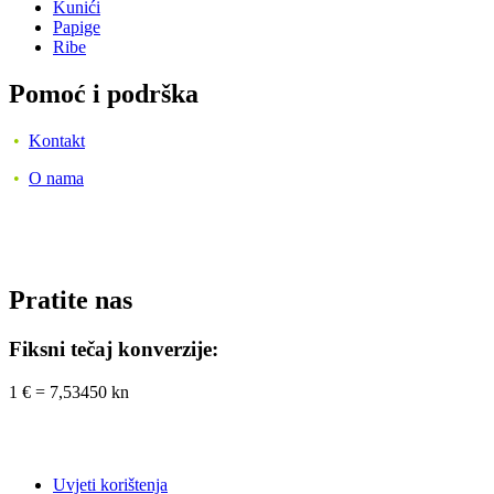
Kunići
Papige
Ribe
Pomoć i podrška
•
Kontakt
•
O nama
Pratite nas
Fiksni tečaj konverzije:
1 € = 7,53450 kn
Uvjeti korištenja