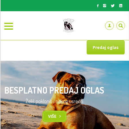
Predaj oglas
BESPLATNO PREDAJ OGLAS
Želiš pokloniti i nekog usrećiti
VIŠE