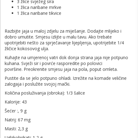
3 žlice svježeg sira
1 žlica naribane mrkve
1 žlica naribane tikvice
Razbijte jaja u maloj zdjelu za miješanje. Dodajte mlijeko i
dobro umutite. Smjesu izlijte u malu tavu. Ako trebate
upotrijebiti nešto za sprječavanje lijepljenja, upotrijebite 1/4
žličice kokosovog ulja.
Kuhajte na umjerenoj vatri dok donja strana jaja nije potpuno
kuhana. Svježi sir i povrće rasporedite po polovici
površine. Preokrenite smjesu jaja na pola, poput omleta.
Pustite da se jelo potpuno ohladi. Izrežite na komade veličine
zalogaja i poslužite svojoj mački.
Količina posluživanja (obroka): 1/3 šalice
Kalorije: 43
Šećer :, 9 g
Natrij: 67 mg
Masti: 2,3 g
Ugljikohidrati: 1,2 g