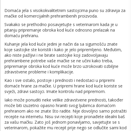
Domaća jela s visokokvalitetnim sastojcima puno su zdravija za
mačke od komercijalnih prehrambenih proizvoda.
Svakako se prethodno posavjetujte s veterinarom kada je u
pitanju pripremanje obroka kod kuće odnosno prelazak na
domaću prehranu.
Kuhanje jela kod kuće jedini je način da sa sigurnošću znate
koje sastojke ste koristili i kako je jelo pripremljeno. Međutim,
ako niste pažljivi i ne birate sastojke koji zadovoljavaju
prehrambene potrebe vaše mačke se ne učini kako treba,
pripremanje obroka kod kuće može brzo uzrokovati ozbiljne
zdravstvene probleme i komplikacije.
Kao i sve ostalo, postoje i prednosti i nedostaci u pripremi
domaće hrane za mačke. U pripremi hrane kod kuće koriste se
svježi, zdravi sastojci. Imate kontrolu nad pripremom.
Iako može ponuditi neke velike zdravstvene prednosti, također
može biti izuzetno opasno hraniti svog ljubimca domaćom
prehranom ako ne znate što radite. Nije dovoljno samo potražiti
recepte na internetu. Nisu svi recepti koje pronađete idealni baš
za vašu mačku. Zato još jednom ponavljamo, savjetujte se s
veterinarom, pokažite mu recept prije nego se odlučite sami kod