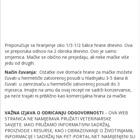
Preporučuje se hranjenje oko 1/3-1/2 šalice hrane dnevno. Ova
se preporuka odnosi na 2 obroka dnevno. Ovo je samo
smjernica. Mačke se obično ne prejedaju, ali neke mačke više
jedu od drugih.
Način čuvanja:
Ostatke ove domaće hrane za mačke možete
čuvati u hermetički zatvorenoj posudi u hladnjaku 3-5 dana ili
čuvati u zamrzivaču u hermetički zatvorenoj posudi do 3
mjeseca. Imajte na umu da ovaj recept ne sadrži konzervanse,
pa neće trajati ni približno kao komercijalna hrana za mačke.
VAŽNA IZJAVA O ODRICANJU ODGOVORNOSTI
– OVA WEB
STRANICA NE NAMJERAVA PRUŽATI VETERINARSKE
SAVJETE. IAKO PRUŽAMO INFORMATIVNI SADRŽAJ,
PROIZVODE I RESURSE, KAO I OBRAZOVANJE O ŽIVOTINJAMA;
INFORMACIJE I SADRŽAJ NA PET-PORTAL.NET NAMIJENJENI SU