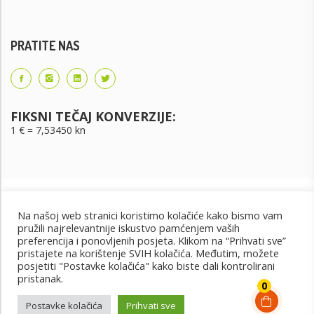
PRATITE NAS
FIKSNI TEČAJ KONVERZIJE:
1 € = 7,53450 kn
Na našoj web stranici koristimo kolačiće kako bismo vam
pružili najrelevantnije iskustvo pamćenjem vaših
preferencija i ponovljenih posjeta. Klikom na “Prihvati sve”
pristajete na korištenje SVIH kolačića. Međutim, možete
posjetiti "Postavke kolačića" kako biste dali kontrolirani
Uvjeti korištenja
Uvjeti kupnje
Cjenik oglašavanja
pristanak.
@2022 - Design by: PET PORTAL
0
Postavke kolačića
Prihvati sve