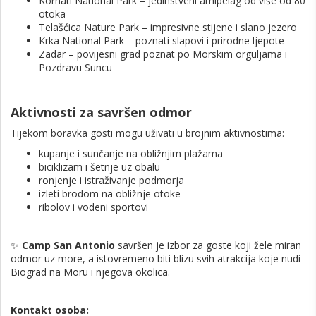
Kornati National Park
– jedinstveni arhipelag od više od 80
otoka
Telašćica Nature Park
– impresivne stijene i slano jezero
Krka National Park
– poznati slapovi i prirodne ljepote
Zadar
– povijesni grad poznat po Morskim orguljama i
Pozdravu Suncu
Aktivnosti za savršen odmor
Tijekom boravka gosti mogu uživati u brojnim aktivnostima:
kupanje i sunčanje na obližnjim plažama
biciklizam i šetnje uz obalu
ronjenje i istraživanje podmorja
izleti brodom na obližnje otoke
ribolov i vodeni sportovi
✨
Camp San Antonio
savršen je izbor za goste koji žele miran
odmor uz more, a istovremeno biti blizu svih atrakcija koje nudi
Biograd na Moru i njegova okolica.
Kontakt osoba: