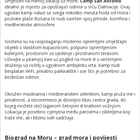
Smješten na mirnoj lokaciji uz more,
Camp San Antonio
idealno je mjesto za opuštajući odmor u srcu Dalmacije. Ovaj
ugodan kamp nalazi se svega nekoliko minuta hoda od mora i
poznate plaže Bošana te nudi savršen spoj prirode, komfora i
mediteranske atmosfere.
Gostima su na raspolaganju moderno opremljeni smještajni
objekti s vlastitom kupaonicom, potpuno opremljenom
kuhinjom, prostorom za sjedenje i prostranom terasom.
Uživajte u jutarnjoj kavi uz pogled na more ili u večernjem
druženju uz roštilj u ugodnom ambijentu vrta. Kamp nudi
besplatan WiFi, privatno parkiralište i sve što je potrebno za
bezbrižan odmor.
Okružen maslinama i mediteranskim zelenilom, kamp pruža mir i
privatnost, a istovremeno je dovoljno blizu centra grada, do
kojeg možete stići laganom šetnjom ili kratkom vožnjom.
Lokacija je posebno cijenjena među parovima i obiteljima koji
traže mir, ali i blizinu svih sadržaja.
Biograd na Moru – grad mora i povijesti