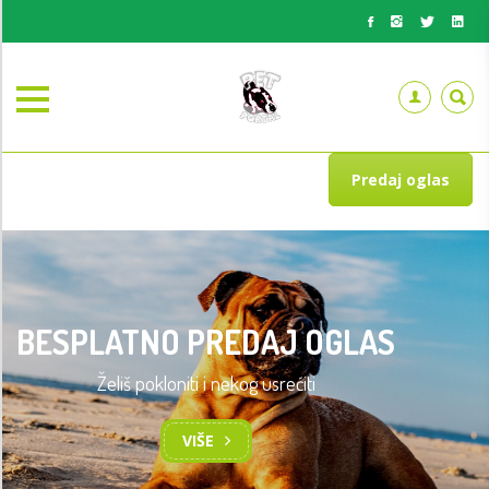
Predaj oglas
BESPLATNO PREDAJ OGLAS
Želiš pokloniti i nekog usrećiti
VIŠE