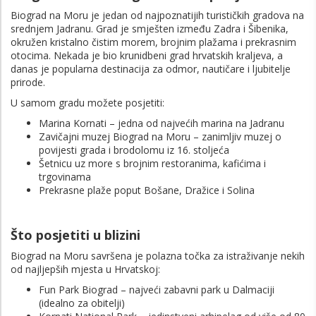
Biograd na Moru
je jedan od najpoznatijih turističkih gradova na
srednjem Jadranu. Grad je smješten između Zadra i Šibenika,
okružen kristalno čistim morem, brojnim plažama i prekrasnim
otocima. Nekada je bio krunidbeni grad hrvatskih kraljeva, a
danas je popularna destinacija za odmor, nautičare i ljubitelje
prirode.
U samom gradu možete posjetiti:
Marina Kornati
– jedna od najvećih marina na Jadranu
Zavičajni muzej Biograd na Moru
– zanimljiv muzej o
povijesti grada i brodolomu iz 16. stoljeća
Šetnicu uz more s brojnim restoranima, kafićima i
trgovinama
Prekrasne plaže poput Bošane, Dražice i Solina
Što posjetiti u blizini
Biograd na Moru savršena je polazna točka za istraživanje nekih
od najljepših mjesta u Hrvatskoj:
Fun Park Biograd
– najveći zabavni park u Dalmaciji
(idealno za obitelji)