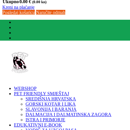
Ukupno
0.00
€
(0.00 kn)
Kreni na plaćanje
Pogledaj košaricu
Naručite odmah
WEBSHOP
PET FRIENDLY SMJEŠTAJ
SREDIŠNJA HRVATSKA
GORSKI KOTAR I LIKA
SLAVONIJA I BARANJA
DALMACIJA I DALMATINSKA ZAGORA
ISTRA I PRIMORJE
EDUKATIVNI E-BOOK