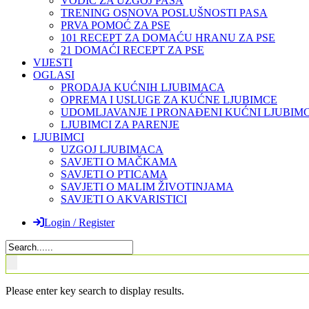
VODIČ ZA UZGOJ PASA
TRENING OSNOVA POSLUŠNOSTI PASA
PRVA POMOĆ ZA PSE
101 RECEPT ZA DOMAĆU HRANU ZA PSE
21 DOMAĆI RECEPT ZA PSE
VIJESTI
OGLASI
PRODAJA KUĆNIH LJUBIMACA
OPREMA I USLUGE ZA KUĆNE LJUBIMCE
UDOMLJAVANJE I PRONAĐENI KUĆNI LJUBIMC
LJUBIMCI ZA PARENJE
LJUBIMCI
UZGOJ LJUBIMACA
SAVJETI O MAČKAMA
SAVJETI O PTICAMA
SAVJETI O MALIM ŽIVOTINJAMA
SAVJETI O AKVARISTICI
Login / Register
Please enter key search to display results.