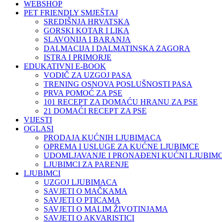
WEBSHOP
PET FRIENDLY SMJEŠTAJ
SREDIŠNJA HRVATSKA
GORSKI KOTAR I LIKA
SLAVONIJA I BARANJA
DALMACIJA I DALMATINSKA ZAGORA
ISTRA I PRIMORJE
EDUKATIVNI E-BOOK
VODIČ ZA UZGOJ PASA
TRENING OSNOVA POSLUŠNOSTI PASA
PRVA POMOĆ ZA PSE
101 RECEPT ZA DOMAĆU HRANU ZA PSE
21 DOMAĆI RECEPT ZA PSE
VIJESTI
OGLASI
PRODAJA KUĆNIH LJUBIMACA
OPREMA I USLUGE ZA KUĆNE LJUBIMCE
UDOMLJAVANJE I PRONAĐENI KUĆNI LJUBIMC
LJUBIMCI ZA PARENJE
LJUBIMCI
UZGOJ LJUBIMACA
SAVJETI O MAČKAMA
SAVJETI O PTICAMA
SAVJETI O MALIM ŽIVOTINJAMA
SAVJETI O AKVARISTICI