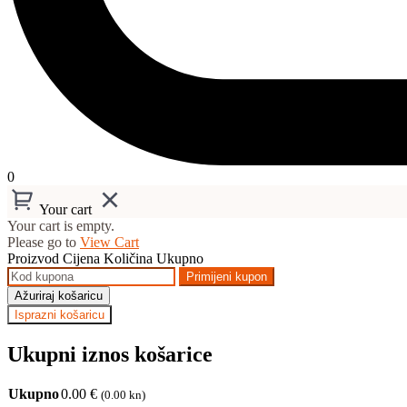
0
Your cart
Your cart is empty.
Please go to
View Cart
Proizvod
Cijena
Količina
Ukupno
Primijeni kupon
Ažuriraj košaricu
Isprazni košaricu
Ukupni iznos košarice
Ukupno
0.00
€
(0.00 kn)