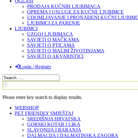
OGLASI
PRODAJA KUĆNIH LJUBIMACA
OPREMA I USLUGE ZA KUĆNE LJUBIMCE
UDOMLJAVANJE I PRONAĐENI KUĆNI LJUBIMC
LJUBIMCI ZA PARENJE
LJUBIMCI
UZGOJ LJUBIMACA
SAVJETI O MAČKAMA
SAVJETI O PTICAMA
SAVJETI O MALIM ŽIVOTINJAMA
SAVJETI O AKVARISTICI
Login / Register
Please enter key search to display results.
WEBSHOP
PET FRIENDLY SMJEŠTAJ
SREDIŠNJA HRVATSKA
GORSKI KOTAR I LIKA
SLAVONIJA I BARANJA
DALMACIJA I DALMATINSKA ZAGORA