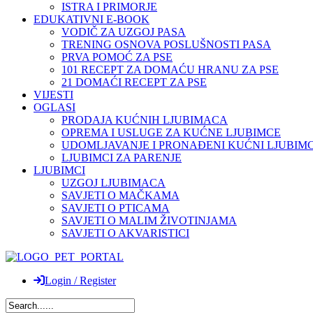
ISTRA I PRIMORJE
EDUKATIVNI E-BOOK
VODIČ ZA UZGOJ PASA
TRENING OSNOVA POSLUŠNOSTI PASA
PRVA POMOĆ ZA PSE
101 RECEPT ZA DOMAĆU HRANU ZA PSE
21 DOMAĆI RECEPT ZA PSE
VIJESTI
OGLASI
PRODAJA KUĆNIH LJUBIMACA
OPREMA I USLUGE ZA KUĆNE LJUBIMCE
UDOMLJAVANJE I PRONAĐENI KUĆNI LJUBIMC
LJUBIMCI ZA PARENJE
LJUBIMCI
UZGOJ LJUBIMACA
SAVJETI O MAČKAMA
SAVJETI O PTICAMA
SAVJETI O MALIM ŽIVOTINJAMA
SAVJETI O AKVARISTICI
Login / Register