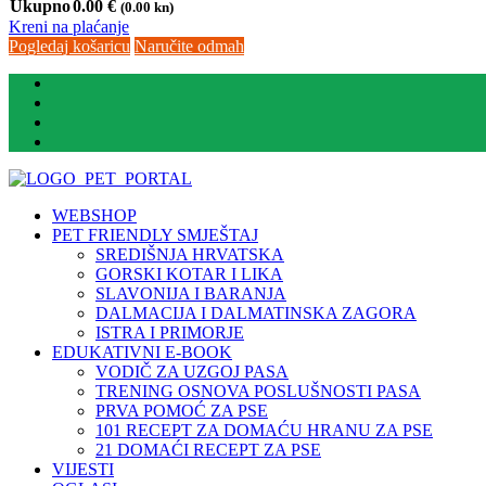
Ukupno
0.00
€
(0.00 kn)
Kreni na plaćanje
Pogledaj košaricu
Naručite odmah
WEBSHOP
PET FRIENDLY SMJEŠTAJ
SREDIŠNJA HRVATSKA
GORSKI KOTAR I LIKA
SLAVONIJA I BARANJA
DALMACIJA I DALMATINSKA ZAGORA
ISTRA I PRIMORJE
EDUKATIVNI E-BOOK
VODIČ ZA UZGOJ PASA
TRENING OSNOVA POSLUŠNOSTI PASA
PRVA POMOĆ ZA PSE
101 RECEPT ZA DOMAĆU HRANU ZA PSE
21 DOMAĆI RECEPT ZA PSE
VIJESTI