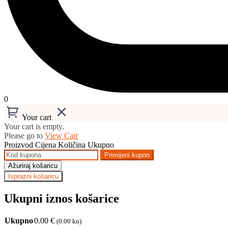
0
Your cart
Your cart is empty.
Please go to
View Cart
Proizvod
Cijena
Količina
Ukupno
Primijeni kupon
Ažuriraj košaricu
Isprazni košaricu
Ukupni iznos košarice
Ukupno
0.00
€
(0.00 kn)