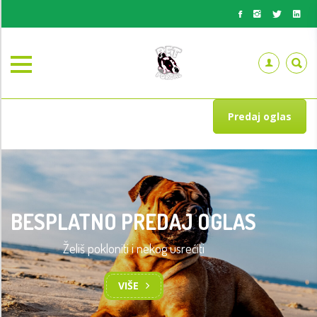
Predaj oglas
BESPLATNO PREDAJ OGLAS
Želiš pokloniti i nekog usrećiti
VIŠE