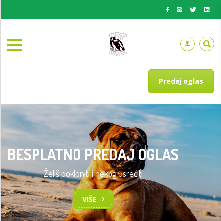
Predaj oglas
BESPLATNO PREDAJ OGLAS
Želiš pokloniti i nekog usrećiti
VIŠE