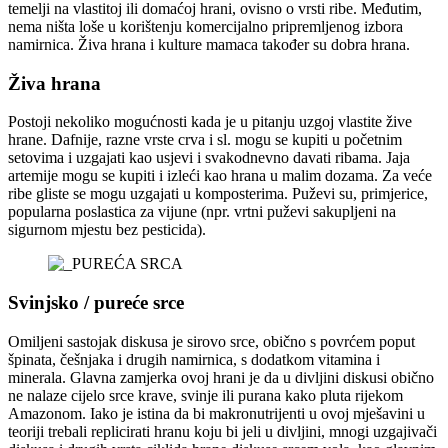
temelji na vlastitoj ili domaćoj hrani, ovisno o vrsti ribe. Međutim,
nema ništa loše u korištenju komercijalno pripremljenog izbora
namirnica. Živa hrana i kulture mamaca također su dobra hrana.
Živa hrana
Postoji nekoliko mogućnosti kada je u pitanju uzgoj vlastite žive
hrane. Dafnije, razne vrste crva i sl. mogu se kupiti u početnim
setovima i uzgajati kao usjevi i svakodnevno davati ribama. Jaja
artemije mogu se kupiti i izleći kao hrana u malim dozama. Za veće
ribe gliste se mogu uzgajati u komposterima. Puževi su, primjerice,
popularna poslastica za vijune (npr. vrtni puževi sakupljeni na
sigurnom mjestu bez pesticida).
Svinjsko / pureće srce
Omiljeni sastojak diskusa je sirovo srce, obično s povrćem poput
špinata, češnjaka i drugih namirnica, s dodatkom vitamina i
minerala. Glavna zamjerka ovoj hrani je da u divljini diskusi obično
ne nalaze cijelo srce krave, svinje ili purana kako pluta rijekom
Amazonom. Iako je istina da bi makronutrijenti u ovoj mješavini u
teoriji trebali replicirati hranu koju bi jeli u divljini, mnogi uzgajivači