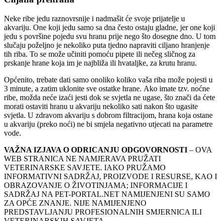
Neke ribe jedu raznovrsnije i nadmašit će svoje prijatelje u
akvariju. One koji jedu samo sa dna često ostaju gladne, jer one koji
jedu s površine pojedu svu hranu prije nego što dosegne dno. U tom
slučaju poželjno je nekoliko puta tjedno napraviti ciljano hranjenje
tih riba. To se može učiniti pomoću pipete ili nečeg sličnog za
prskanje hrane koja im je najbliža ili hvataljke, za krutu hranu.
Općenito, trebate dati samo onoliko koliko vaša riba može pojesti u
3 minute, a zatim uklonite sve ostatke hrane. Ako imate tzv. noćne
ribe, možda neće izaći jesti dok se svjetla ne ugase, što znači da ćete
morati ostaviti hranu u akvariju nekoliko sati nakon što ugasite
svjetla. U zdravom akvariju s dobrom filtracijom, hrana koja ostane
u akvariju (preko noći) ne bi smjela negativno utjecati na parametre
vode.
VAŽNA IZJAVA O ODRICANJU ODGOVORNOSTI
– OVA
WEB STRANICA NE NAMJERAVA PRUŽATI
VETERINARSKE SAVJETE. IAKO PRUŽAMO
INFORMATIVNI SADRŽAJ, PROIZVODE I RESURSE, KAO I
OBRAZOVANJE O ŽIVOTINJAMA; INFORMACIJE I
SADRŽAJ NA PET-PORTAL.NET NAMIJENJENI SU SAMO
ZA OPĆE ZNANJE. NIJE NAMIJENJENO
PREDSTAVLJANJU PROFESIONALNIH SMJERNICA ILI
VETERINARSKIH SAVJETA.