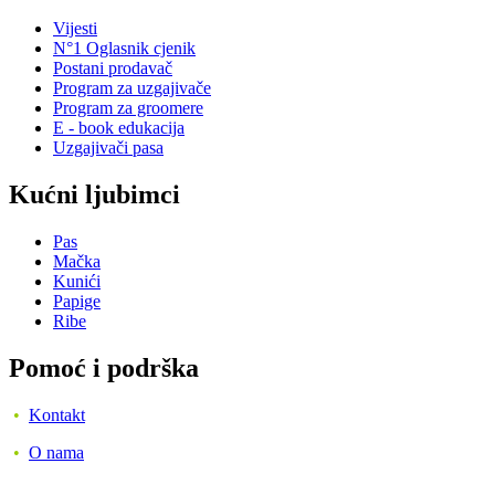
Vijesti
N°1 Oglasnik cjenik
Postani prodavač
Program za uzgajivače
Program za groomere
E - book edukacija
Uzgajivači pasa
Kućni ljubimci
Pas
Mačka
Kunići
Papige
Ribe
Pomoć i podrška
•
Kontakt
•
O nama