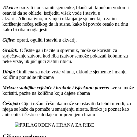
Tikvice:
izrezati i odstraniti sjemenke, blanširati kipućom vodom i
ostaviti da se ohlade, iscijediti višak vode i staviti u
akvarij. Alternativno, rezanje i uklanjanje sjemenki, a zatim
korištenje nečeg teškog da ih stisne, kako bi povrće ostalo na dnu
kako bi riba mogla jesti.
Gljive
:
oprati, oguliti i staviti u akvarij.
Grašak:
Očistite ga i bacite u spremnik, može se koristiti za
sprječavanje zatvora kod riba (zatvor semože pokazati kobnim za
neke vrste, uključujući zlatnu ribicu.
Dinja:
Omiljena za neke vrste vijuna, uklonite sjemenke i manju
količinu ponudite ribicama
Mrkva / stabljike cvjetače / brokule / isjeckano povrće:
sve se može
koristiti, pazite na količinu koju dajete ribama
Češnjak:
Cijeli režanj češnjaka može se ostaviti da lebdi u vodi, za
njega se kaže da pomaže u smanjenju nitrata, široko je poznat kao
antiseptik i često se dodaje u pripremljenu hranu
Ciljana prehrana