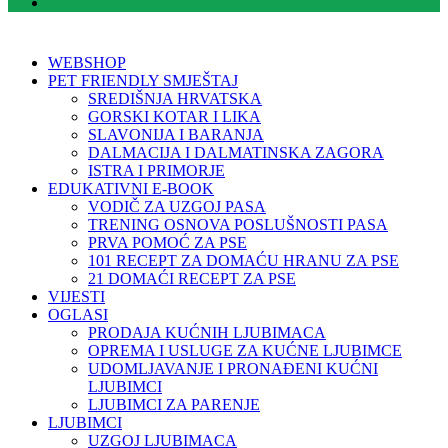
WEBSHOP
PET FRIENDLY SMJEŠTAJ
SREDIŠNJA HRVATSKA
GORSKI KOTAR I LIKA
SLAVONIJA I BARANJA
DALMACIJA I DALMATINSKA ZAGORA
ISTRA I PRIMORJE
EDUKATIVNI E-BOOK
VODIČ ZA UZGOJ PASA
TRENING OSNOVA POSLUŠNOSTI PASA
PRVA POMOĆ ZA PSE
101 RECEPT ZA DOMAĆU HRANU ZA PSE
21 DOMAĆI RECEPT ZA PSE
VIJESTI
OGLASI
PRODAJA KUĆNIH LJUBIMACA
OPREMA I USLUGE ZA KUĆNE LJUBIMCE
UDOMLJAVANJE I PRONAĐENI KUĆNI
LJUBIMCI
LJUBIMCI ZA PARENJE
LJUBIMCI
UZGOJ LJUBIMACA