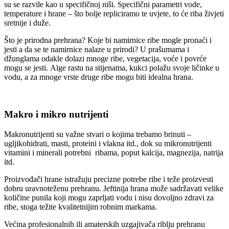
su se razvile kao u specifičnoj niši. Specifični parametri vode,
temperature i hrane – što bolje repliciramo te uvjete, to će riba živjeti
sretnije i duže.
Što je prirodna prehrana?
Koje bi namirnice ribe mogle pronaći i
jesti a da se te namirnice nalaze u prirodi? U prašumama i
džunglama odakle dolazi mnoge ribe, vegetacija, voće i povrće
mogu se jesti. Alge rastu na stijenama, kukci polažu svoje ličinke u
vodu, a za mnoge vrste druge ribe mogu biti idealna hrana.
Makro i mikro nutrijenti
Makronutrijenti su važne stvari o kojima trebamo brinuti –
ugljikohidrati, masti, proteini i vlakna itd., dok su mikronutrijenti
vitamini i minerali potrebni ribama, poput kalcija, magnezija, natrija
itd.
Proizvođači hrane istražuju precizne potrebe ribe i teže proizvesti
dobru uravnoteženu prehranu. Jeftinija hrana može sadržavati velike
količine punila koji mogu zaprljati vodu i nisu dovoljno zdravi za
ribe, stoga težite kvalitetnijim robnim markama.
Većina profesionalnih ili amaterskih uzgajivača riblju prehranu