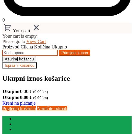
0
Your cart
Your cart is empty.
Please go to
View Cart
Proizvod
Cijena
Količina
Ukupno
Primijeni kupon
Ažuriraj košaricu
Isprazni košaricu
Ukupni iznos košarice
Ukupno
0.00
€
(0.00 kn)
Ukupno
0.00
€
(0.00 kn)
Kreni na plaćanje
Pogledaj košaricu
Naručite odmah