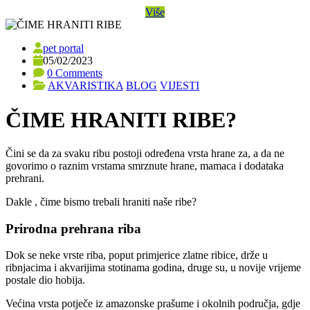
Više
pet portal
05/02/2023
0 Comments
AKVARISTIKA
BLOG
VIJESTI
ČIME HRANITI RIBE?
Čini se da za svaku ribu postoji određena vrsta hrane za, a da ne
govorimo o raznim vrstama smrznute hrane, mamaca i dodataka
prehrani.
Dakle , čime bismo trebali hraniti naše ribe?
Prirodna prehrana riba
Dok se neke vrste riba, poput primjerice zlatne ribice, drže u
ribnjacima i akvarijima stotinama godina, druge su, u novije vrijeme
postale dio hobija.
Većina vrsta potječe iz amazonske prašume i okolnih područja, gdje