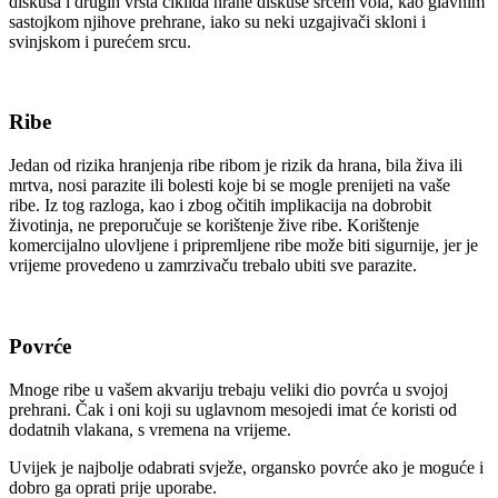
diskusa i drugih vrsta ciklida hrane diskuse srcem vola, kao glavnim
sastojkom njihove prehrane, iako su neki uzgajivači skloni i
svinjskom i purećem srcu.
Ribe
Jedan od rizika hranjenja ribe ribom je rizik da hrana, bila živa ili
mrtva, nosi parazite ili bolesti koje bi se mogle prenijeti na vaše
ribe. Iz tog razloga, kao i zbog očitih implikacija na dobrobit
životinja, ne preporučuje se korištenje žive ribe. Korištenje
komercijalno ulovljene i pripremljene ribe može biti sigurnije, jer je
vrijeme provedeno u zamrzivaču trebalo ubiti sve parazite.
Povrće
Mnoge ribe u vašem akvariju trebaju veliki dio povrća u svojoj
prehrani. Čak i oni koji su uglavnom mesojedi imat će koristi od
dodatnih vlakana, s vremena na vrijeme.
Uvijek je najbolje odabrati svježe, organsko povrće ako je moguće i
dobro ga oprati prije uporabe.