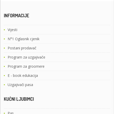
INFORMACIJE
Vijesti
N°1 Oglasnik cjenik
Postani prodavač
Program za uzgajivače
Program za groomere
E - book edukacija
Uzgajivači pasa
KUĆNI LJUBIMCI
Pas