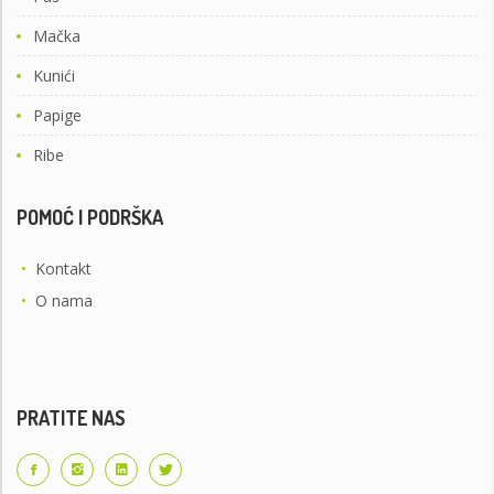
Mačka
Kunići
Papige
Ribe
POMOĆ I PODRŠKA
•
Kontakt
•
O nama
PRATITE NAS