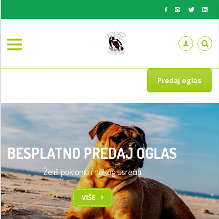
Predaj oglas
BESPLATNO PREDAJ OGLAS
Želiš pokloniti i nekog usrećiti
VIŠE