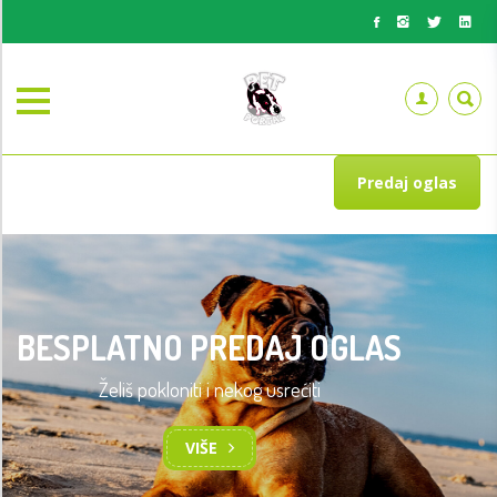
Predaj oglas
BESPLATNO PREDAJ OGLAS
Želiš pokloniti i nekog usrećiti
VIŠE