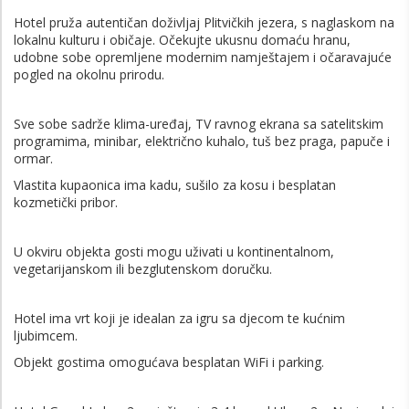
Hotel pruža autentičan doživljaj Plitvičkih jezera, s naglaskom na
lokalnu kulturu i običaje. Očekujte ukusnu domaću hranu,
udobne sobe opremljene modernim namještajem i očaravajuće
pogled na okolnu prirodu.
Sve sobe sadrže klima-uređaj, TV ravnog ekrana sa satelitskim
programima, minibar, električno kuhalo, tuš bez praga, papuče i
ormar.
Vlastita kupaonica ima kadu, sušilo za kosu i besplatan
kozmetički pribor.
U okviru objekta gosti mogu uživati u kontinentalnom,
vegetarijanskom ili bezglutenskom doručku.
Hotel ima vrt koji je idealan za igru sa djecom te kućnim
ljubimcem.
Objekt gostima omogućava besplatan WiFi i parking.