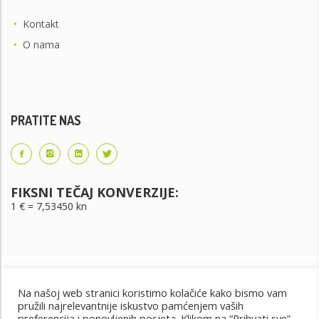
•
Kontakt
•
O nama
PRATITE NAS
FIKSNI TEČAJ KONVERZIJE:
1 € = 7,53450 kn
Na našoj web stranici koristimo kolačiće kako bismo vam
pružili najrelevantnije iskustvo pamćenjem vaših
preferencija i ponovljenih posjeta. Klikom na “Prihvati sve”