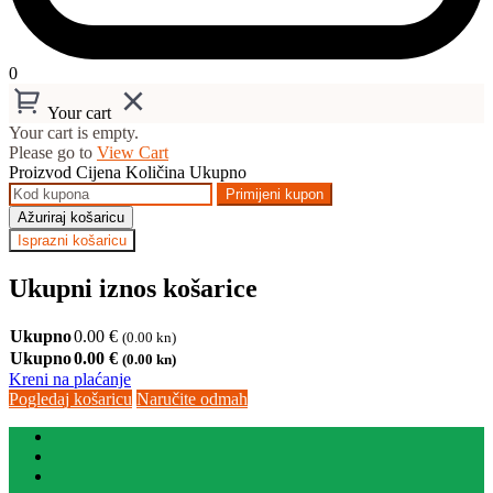
0
Your cart
Your cart is empty.
Please go to
View Cart
Proizvod
Cijena
Količina
Ukupno
Primijeni kupon
Ažuriraj košaricu
Isprazni košaricu
Ukupni iznos košarice
Ukupno
0.00
€
(0.00 kn)
Ukupno
0.00
€
(0.00 kn)
Kreni na plaćanje
Pogledaj košaricu
Naručite odmah