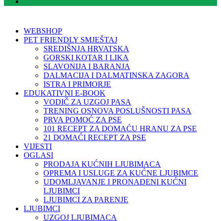
WEBSHOP
PET FRIENDLY SMJEŠTAJ
SREDIŠNJA HRVATSKA
GORSKI KOTAR I LIKA
SLAVONIJA I BARANJA
DALMACIJA I DALMATINSKA ZAGORA
ISTRA I PRIMORJE
EDUKATIVNI E-BOOK
VODIČ ZA UZGOJ PASA
TRENING OSNOVA POSLUŠNOSTI PASA
PRVA POMOĆ ZA PSE
101 RECEPT ZA DOMAĆU HRANU ZA PSE
21 DOMAĆI RECEPT ZA PSE
VIJESTI
OGLASI
PRODAJA KUĆNIH LJUBIMACA
OPREMA I USLUGE ZA KUĆNE LJUBIMCE
UDOMLJAVANJE I PRONAĐENI KUĆNI
LJUBIMCI
LJUBIMCI ZA PARENJE
LJUBIMCI
UZGOJ LJUBIMACA