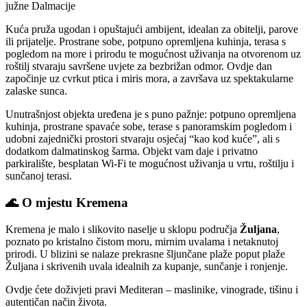
južne Dalmacije
Kuća pruža ugodan i opuštajući ambijent, idealan za obitelji, parove
ili prijatelje. Prostrane sobe, potpuno opremljena kuhinja, terasa s
pogledom na more i prirodu te mogućnost uživanja na otvorenom uz
roštilj stvaraju savršene uvjete za bezbrižan odmor. Ovdje dan
započinje uz cvrkut ptica i miris mora, a završava uz spektakularne
zalaske sunca.
Unutrašnjost objekta uređena je s puno pažnje: potpuno opremljena
kuhinja, prostrane spavaće sobe, terase s panoramskim pogledom i
udobni zajednički prostori stvaraju osjećaj “kao kod kuće”, ali s
dodatkom dalmatinskog šarma. Objekt vam daje i privatno
parkiralište, besplatan Wi-Fi te mogućnost uživanja u vrtu, roštilju i
sunčanoj terasi.
🌊
O mjestu Kremena
Kremena je malo i slikovito naselje u sklopu područja
Žuljana
,
poznato po kristalno čistom moru, mirnim uvalama i netaknutoj
prirodi. U blizini se nalaze prekrasne šljunčane plaže poput plaže
Žuljana i skrivenih uvala idealnih za kupanje, sunčanje i ronjenje.
Ovdje ćete doživjeti pravi Mediteran – maslinike, vinograde, tišinu i
autentičan način života.