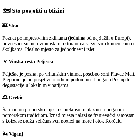
🗺️
Što posjetiti u blizini
🏰
Ston
Poznat po impresivnim zidinama (jednima od najdužih u Europi),
povijesnoj solani i vrhunskim restoranima sa svježim kamenicama i
školjkama. Idealno mjesto za jednodnevni izlet.
🍷
Vinska cesta Pelješca
Pelješac je poznat po vrhunskim vinima, posebno sorti Plavac Mali.
Preporučujemo posjet vinorodnim područjima Dingač i Postup te
degustacije u lokalnim vinarijama.
🌅
Orebić
Šarmantno primorsko mjesto s prekrasnim plažama i bogatom
pomorskom tradicijom. Iznad mjesta nalazi se franjevački samostan
s kojeg se pruža veličanstven pogled na more i otok Korčulu.
🌬️
Viganj