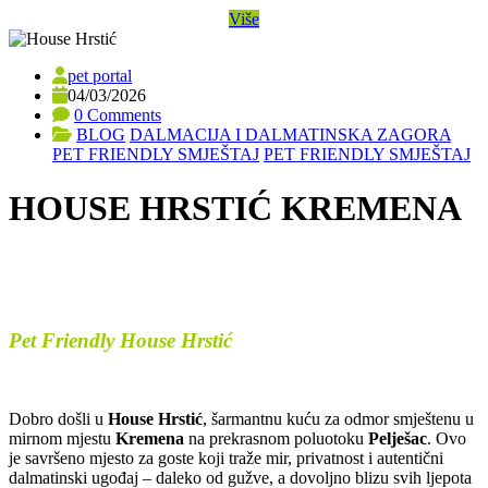
Više
pet portal
04/03/2026
0 Comments
BLOG
DALMACIJA I DALMATINSKA ZAGORA
PET FRIENDLY SMJEŠTAJ
PET FRIENDLY SMJEŠTAJ
HOUSE HRSTIĆ KREMENA
Pet Friendly House Hrstić
Dobro došli u
House Hrstić
, šarmantnu kuću za odmor smještenu u
mirnom mjestu
Kremena
na prekrasnom poluotoku
Pelješac
. Ovo
je savršeno mjesto za goste koji traže mir, privatnost i autentični
dalmatinski ugođaj – daleko od gužve, a dovoljno blizu svih ljepota