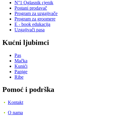
N°1 Oglasnik cjenik
Postani prodavač
Program za uzgajivače
Program za groomere
E - book edukacija
Uzgajivači pasa
Kućni ljubimci
Pas
Mačka
Kunići
Papige
Ribe
Pomoć i podrška
•
Kontakt
•
O nama