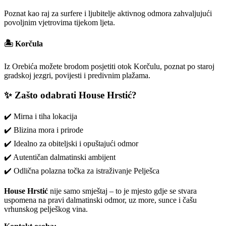
Poznat kao raj za surfere i ljubitelje aktivnog odmora zahvaljujući
povoljnim vjetrovima tijekom ljeta.
🏝️
Korčula
Iz Orebića možete brodom posjetiti otok Korčulu, poznat po staroj
gradskoj jezgri, povijesti i predivnim plažama.
✨ Zašto odabrati House Hrstić?
✔️ Mirna i tiha lokacija
✔️ Blizina mora i prirode
✔️ Idealno za obiteljski i opuštajući odmor
✔️ Autentičan dalmatinski ambijent
✔️ Odlična polazna točka za istraživanje Pelješca
House Hrstić
nije samo smještaj – to je mjesto gdje se stvara
uspomena na pravi dalmatinski odmor, uz more, sunce i čašu
vrhunskog pelješkog vina.