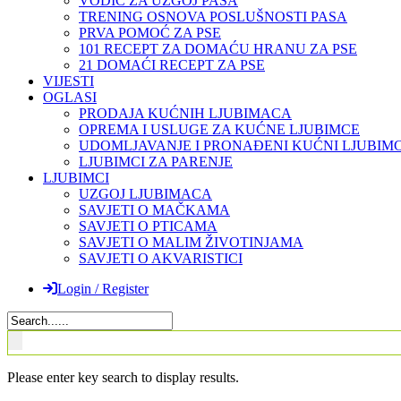
VODIČ ZA UZGOJ PASA
TRENING OSNOVA POSLUŠNOSTI PASA
PRVA POMOĆ ZA PSE
101 RECEPT ZA DOMAĆU HRANU ZA PSE
21 DOMAĆI RECEPT ZA PSE
VIJESTI
OGLASI
PRODAJA KUĆNIH LJUBIMACA
OPREMA I USLUGE ZA KUĆNE LJUBIMCE
UDOMLJAVANJE I PRONAĐENI KUĆNI LJUBIMC
LJUBIMCI ZA PARENJE
LJUBIMCI
UZGOJ LJUBIMACA
SAVJETI O MAČKAMA
SAVJETI O PTICAMA
SAVJETI O MALIM ŽIVOTINJAMA
SAVJETI O AKVARISTICI
Login / Register
Please enter key search to display results.