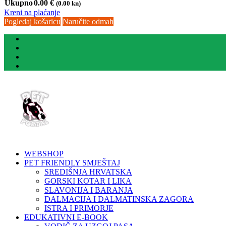
Ukupno
0.00
€
(0.00 kn)
Kreni na plaćanje
Pogledaj košaricu
Naručite odmah
WEBSHOP
PET FRIENDLY SMJEŠTAJ
SREDIŠNJA HRVATSKA
GORSKI KOTAR I LIKA
SLAVONIJA I BARANJA
DALMACIJA I DALMATINSKA ZAGORA
ISTRA I PRIMORJE
EDUKATIVNI E-BOOK