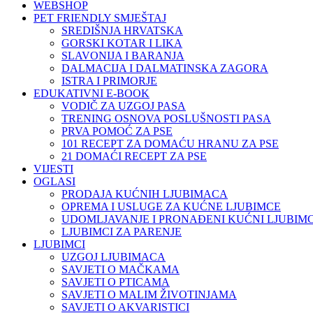
WEBSHOP
PET FRIENDLY SMJEŠTAJ
SREDIŠNJA HRVATSKA
GORSKI KOTAR I LIKA
SLAVONIJA I BARANJA
DALMACIJA I DALMATINSKA ZAGORA
ISTRA I PRIMORJE
EDUKATIVNI E-BOOK
VODIČ ZA UZGOJ PASA
TRENING OSNOVA POSLUŠNOSTI PASA
PRVA POMOĆ ZA PSE
101 RECEPT ZA DOMAĆU HRANU ZA PSE
21 DOMAĆI RECEPT ZA PSE
VIJESTI
OGLASI
PRODAJA KUĆNIH LJUBIMACA
OPREMA I USLUGE ZA KUĆNE LJUBIMCE
UDOMLJAVANJE I PRONAĐENI KUĆNI LJUBIMC
LJUBIMCI ZA PARENJE
LJUBIMCI
UZGOJ LJUBIMACA
SAVJETI O MAČKAMA
SAVJETI O PTICAMA
SAVJETI O MALIM ŽIVOTINJAMA
SAVJETI O AKVARISTICI