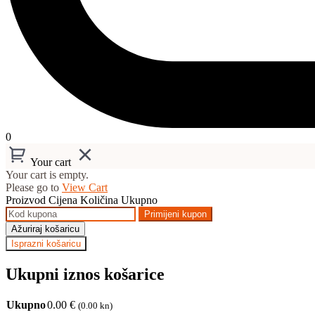
0
Your cart
Your cart is empty.
Please go to
View Cart
Proizvod
Cijena
Količina
Ukupno
Primijeni kupon
Ažuriraj košaricu
Isprazni košaricu
Ukupni iznos košarice
Ukupno
0.00
€
(0.00 kn)