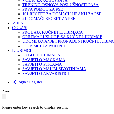
VODIČ ZA UZGOJ PASA
TRENING OSNOVA POSLUŠNOSTI PASA
PRVA POMOĆ ZA PSE
101 RECEPT ZA DOMAĆU HRANU ZA PSE
21 DOMAĆI RECEPT ZA PSE
VIJESTI
OGLASI
PRODAJA KUĆNIH LJUBIMACA
OPREMA I USLUGE ZA KUĆNE LJUBIMCE
UDOMLJAVANJE I PRONAĐENI KUĆNI LJUBIMC
LJUBIMCI ZA PARENJE
LJUBIMCI
UZGOJ LJUBIMACA
SAVJETI O MAČKAMA
SAVJETI O PTICAMA
SAVJETI O MALIM ŽIVOTINJAMA
SAVJETI O AKVARISTICI
Login / Register
Please enter key search to display results.