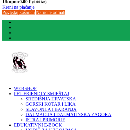
Ukupno
0.00
€
(0.00 kn)
Kreni na plaćanje
Pogledaj košaricu
Naručite odmah
WEBSHOP
PET FRIENDLY SMJEŠTAJ
SREDIŠNJA HRVATSKA
GORSKI KOTAR I LIKA
SLAVONIJA I BARANJA
DALMACIJA I DALMATINSKA ZAGORA
ISTRA I PRIMORJE
EDUKATIVNI E-BOOK