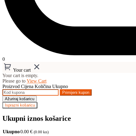
0
Your cart
Your cart is empty.
Please go to
View Cart
Proizvod
Cijena
Količina
Ukupno
Primijeni kupon
Ažuriraj košaricu
Isprazni košaricu
Ukupni iznos košarice
Ukupno
0.00
€
(0.00 kn)