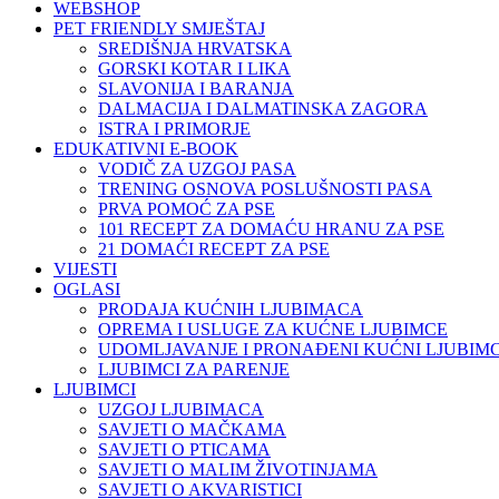
WEBSHOP
PET FRIENDLY SMJEŠTAJ
SREDIŠNJA HRVATSKA
GORSKI KOTAR I LIKA
SLAVONIJA I BARANJA
DALMACIJA I DALMATINSKA ZAGORA
ISTRA I PRIMORJE
EDUKATIVNI E-BOOK
VODIČ ZA UZGOJ PASA
TRENING OSNOVA POSLUŠNOSTI PASA
PRVA POMOĆ ZA PSE
101 RECEPT ZA DOMAĆU HRANU ZA PSE
21 DOMAĆI RECEPT ZA PSE
VIJESTI
OGLASI
PRODAJA KUĆNIH LJUBIMACA
OPREMA I USLUGE ZA KUĆNE LJUBIMCE
UDOMLJAVANJE I PRONAĐENI KUĆNI LJUBIMC
LJUBIMCI ZA PARENJE
LJUBIMCI
UZGOJ LJUBIMACA
SAVJETI O MAČKAMA
SAVJETI O PTICAMA
SAVJETI O MALIM ŽIVOTINJAMA
SAVJETI O AKVARISTICI