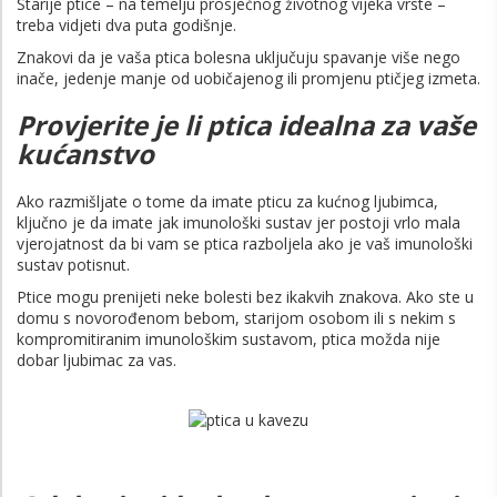
Starije ptice – na temelju prosječnog životnog vijeka vrste –
treba vidjeti dva puta godišnje.
Znakovi da je vaša ptica bolesna uključuju spavanje više nego
inače, jedenje manje od uobičajenog ili promjenu ptičjeg izmeta.
Provjerite je li ptica idealna za vaše
kućanstvo
Ako razmišljate o tome da imate pticu za kućnog ljubimca,
ključno je da imate jak imunološki sustav jer postoji vrlo mala
vjerojatnost da bi vam se ptica razboljela ako je vaš imunološki
sustav potisnut.
Ptice mogu prenijeti neke bolesti bez ikakvih znakova. Ako ste u
domu s novorođenom bebom, starijom osobom ili s nekim s
kompromitiranim imunološkim sustavom, ptica možda nije
dobar ljubimac za vas.