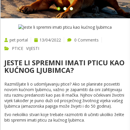
VIŠE
pet portal
13/04/2022
0 Comments
PTICE
VIJESTI
JESTE LI SPREMNI IMATI PTICU KAO
KUĆNOG LJUBIMCA?
Razmišljate li o udomljavanju ptice? Ako se planirate posvetiti
novom kućnom ljubimcu, važno je zapamtiti da oni zahtijevaju
istu razinu predanosti kao pas ili mačka. Njihov očekivani životni
vijek također je puno duži od prosječnog životnog vijeka vašeg
ljubimca (amazonska papiga može živjeti i do 50 godina).
Evo nekoliko stvari koje trebate razmotriti ili učiniti ukoliko želite
biti spremni imati pticu za kućnog ljubimca.