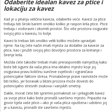
Odaberite idealan kavez za ptice i
lokaciju za kavez
Kad je u pitanju veličina kaveza, odaberite veće. Kavezi za ptice
trebaju biti široki barem onoliko koliko je raspon krila ptice. Ptice
trebaju i vodoravni i okomiti prostor. Što više prostora osigurate
svojoj ptici u kavezu, to bolje.
Kavez bi trebao biti onoliko velik koliko možete upravljati
njime. Na taj ćete način imati mjesta za dodatke za kaveze za
ptice, kao i pružiti svojoj ptici dovoljno prostora za kretanje i
širenje krila.
Možda ćete također trebati malo prerasporediti namještaj kako
biste bili sigurni da vaša ptica ima idealno mjesto koje joj
osigurava pravu količinu sunčeve svjetlosti i ograničava
potencijalne faktore stresa. Pronalaženje prave ravnoteže može
biti teško, jer boravak u blizini prozora može dovesti do
potencijalno stresnih zvukova i vanjskih smetnji.
Dakle, morat ćete biti spremni pomaknuti se i prilagoditi kavez
za svoje ptice kako biste pronašli savršeno mjesto. Pripazite na
govor tijela vaše ptice—ako je vaša ptica opuštena i udobno joj
je u kavezu, pronašli ste savršeno mjesto.