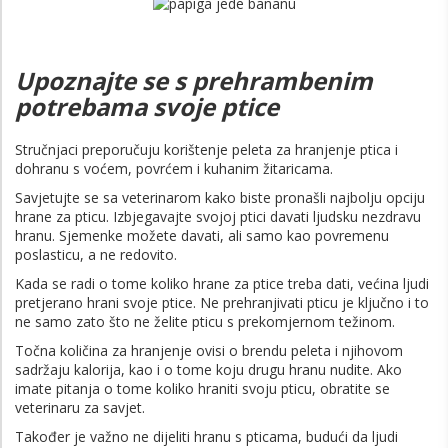
Upoznajte se s prehrambenim
potrebama svoje ptice
Stručnjaci preporučuju korištenje peleta za hranjenje ptica i
dohranu s voćem, povrćem i kuhanim žitaricama.
Savjetujte se sa veterinarom kako biste pronašli najbolju opciju
hrane za pticu. Izbjegavajte svojoj ptici davati ljudsku nezdravu
hranu. Sjemenke možete davati, ali samo kao povremenu
poslasticu, a ne redovito.
Kada se radi o tome koliko hrane za ptice treba dati, većina ljudi
pretjerano hrani svoje ptice. Ne prehranjivati ​​pticu je ključno i to
ne samo zato što ne želite pticu s prekomjernom težinom.
Točna količina za hranjenje ovisi o brendu peleta i njihovom
sadržaju kalorija, kao i o tome koju drugu hranu nudite. Ako
imate pitanja o tome koliko hraniti svoju pticu, obratite se
veterinaru za savjet.
Također je važno ne dijeliti hranu s pticama, budući da ljudi