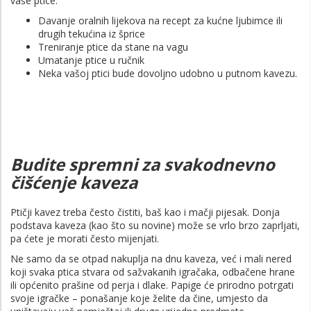
vaše ptice.
Davanje oralnih lijekova na recept za kućne ljubimce ili
drugih tekućina iz šprice
Treniranje ptice da stane na vagu
Umatanje ptice u ručnik
Neka vašoj ptici bude dovoljno udobno u putnom kavezu.
Budite spremni za svakodnevno
čišćenje kaveza
Ptičji kavez treba često čistiti, baš kao i mačji pijesak. Donja
podstava kaveza (kao što su novine) može se vrlo brzo zaprljati,
pa ćete je morati često mijenjati.
Ne samo da se otpad nakuplja na dnu kaveza, već i mali nered
koji svaka ptica stvara od sažvakanih igračaka, odbačene hrane
ili općenito prašine od perja i dlake. Papige će prirodno potrgati
svoje igračke – ponašanje koje želite da čine, umjesto da