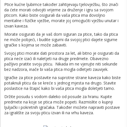
Ptice kućne ljubimce također zahtijevaju tjelovježbu, što znači
da ćete morati odvojiti vrijeme za druženje i igru ​​sa svojom
pticom. Kako biste osigurali da vaša ptica ima dovoljno
mentalne i fizičke vježbe, morate joj omogućiti vježbu unutar i
izvan kaveza.
Morate osigurati da je vaš dom siguran za ptice, tako da ptica
ne može pobjeći, i budite sigurni da svojoj ptici dajete sigurne
igračke s kojima se može zabaviti.
Svojoj ptici morate dati prostora za let, ali bitno je osigurati da
ptica neće izaći ili naletjeti na druge predmete. Obavezno
pažljivo pratite svoju pticu. Nikada im ne vjerujte niti sekunde
bez nadzora, inače bi vaša ptica mogla odletjeti zauvijek.
Igračke za ptice postavite na suprotne strane kaveza kako biste
potaknuli pticu da se kreće s jednog mjesta na drugo. Stavite
poslastice na štapić kako bi vaša ptica mogla doletjeti tamo.
Držite posudu s vodom daleko od posude za hranu. Kupite
predmete na koje se ptica može popeti. Razmislite o kupnji
ljuljački i pokretnih igračaka. Također možete napraviti postave
za igralište za svoju pticu izvan ili na vrhu kaveza.