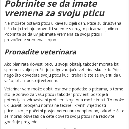
Pobrinite se da imate
vremena za svoju pticu
Ne možete ostaviti pticu u kavezu cijeli dan. Ptice su društvena
bića koja trebaju provoditi vrijeme s drugim pticama i ljudima.
Pobrinite se da uvijek imate vremena za svoju pticu i
provođenje vremena s njom.
Pronađite veterinara
Ako planirate dovesti pticu u svoju obitelj, također morate biti
spremni i voljni pružiti joj odgovarajuću veterinarsku skrb. Prije
nego što dovedete svoju pticu kući, trebali biste se uvjeriti da u
vašoj blizini postoji veterinar.
Veterinar vam može dobiti osnovne podatke o pticama, o tome
što je zdravo za vašu pticu i također provjeriti postoje li
potencijalni zdravstveni problemi koje ona može imati. To može
uključivati ​​procjenu normalne težine i krvnih vrijednosti
ptice. Iako je početni posjet veterinaru neophodan, također ćete
se morati obvezati da ćete dovesti svoju pticu i na redovite
godišnje preglede.