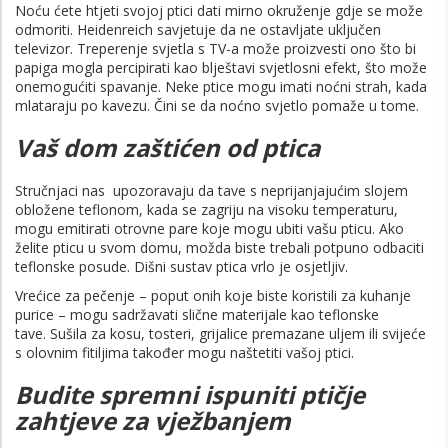
Noću ćete htjeti svojoj ptici dati mirno okruženje gdje se može
odmoriti. Heidenreich savjetuje da ne ostavljate uključen
televizor. Treperenje svjetla s TV-a može proizvesti ono što bi
papiga mogla percipirati kao blještavi svjetlosni efekt, što može
onemogućiti spavanje. Neke ptice mogu imati noćni strah, kada
mlataraju po kavezu. Čini se da noćno svjetlo pomaže u tome.
Vaš dom zaštićen od ptica
Stručnjaci nas upozoravaju da tave s neprijanjajućim slojem
obložene teflonom, kada se zagriju na visoku temperaturu,
mogu emitirati otrovne pare koje mogu ubiti vašu pticu. Ako
želite pticu u svom domu, možda biste trebali potpuno odbaciti
teflonske posude. Dišni sustav ptica vrlo je osjetljiv.
Vrećice za pečenje – poput onih koje biste koristili za kuhanje
purice – mogu sadržavati slične materijale kao teflonske
tave. Sušila za kosu, tosteri, grijalice premazane uljem ili svijeće
s olovnim fitiljima također mogu naštetiti vašoj ptici.
Budite spremni ispuniti ptičje
zahtjeve za vježbanjem