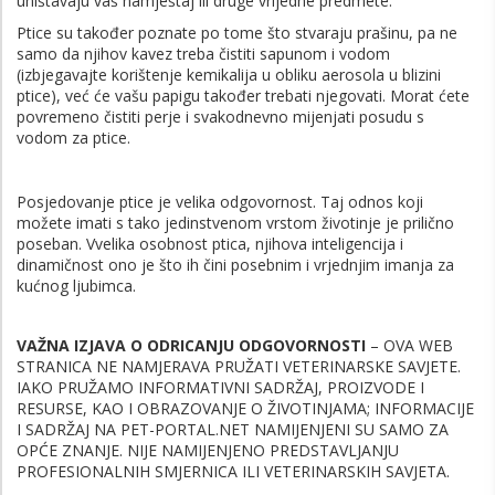
uništavaju vaš namještaj ili druge vrijedne predmete.
Ptice su također poznate po tome što stvaraju prašinu, pa ne
samo da njihov kavez treba čistiti sapunom i vodom
(izbjegavajte korištenje kemikalija u obliku aerosola u blizini
ptice), već će vašu papigu također trebati njegovati. Morat ćete
povremeno čistiti perje i svakodnevno mijenjati posudu s
vodom za ptice.
Posjedovanje ptice je velika odgovornost. Taj odnos koji
možete imati s tako jedinstvenom vrstom životinje je prilično
poseban. Vvelika osobnost ptica, njihova inteligencija i
dinamičnost ono je što ih čini posebnim i vrjednjim imanja za
kućnog ljubimca.
VAŽNA IZJAVA O ODRICANJU ODGOVORNOSTI
– OVA WEB
STRANICA NE NAMJERAVA PRUŽATI VETERINARSKE SAVJETE.
IAKO PRUŽAMO INFORMATIVNI SADRŽAJ, PROIZVODE I
RESURSE, KAO I OBRAZOVANJE O ŽIVOTINJAMA; INFORMACIJE
I SADRŽAJ NA PET-PORTAL.NET NAMIJENJENI SU SAMO ZA
OPĆE ZNANJE. NIJE NAMIJENJENO PREDSTAVLJANJU
PROFESIONALNIH SMJERNICA ILI VETERINARSKIH SAVJETA.