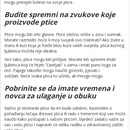
mogu prenijeti bolesti na svoje ptice.
Budite spremni na zvukove koje
proizvode ptice
Ptice mogu biti vrlo glasne. Ptice obično vrište u zoru i sumrak.
Morate razmisliti: hoće li moji susjedi ovo tolerirati? Ako živite u
stanu ili kući koja je fizički blizu kuće vaših susjeda, ptica kućnog
ljubimca možda nije idealna.
Isto tako, ptice mogu biti pričljive. Morate biti spremni imati
ljubimca koji će htjeti “čavrljati” s vama i imati puno toga za
reći. Papige također mogu naučiti govoriti, pjevati i
zviždati. Neće svaka ptica to učiniti, ali mnoge mogu.
Pobrinite se da imate vremena i
novca za ulaganje u obuku
Važno je istrenirati ptice da im bude udobno. Razmislite o
pohađanju tečaja dresure ptica ili radu s trenerom koji vas može
naučiti kako postupati s vašom pticom. Sljedeći zadatci važni za
vas i vašu pticu i napraviti će veliku razliku u zdravstvenoj zaštiti