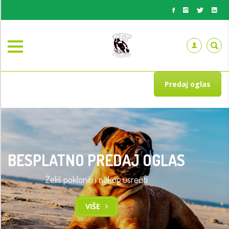
Predaj oglas
BESPLATNO PREDAJ OGLAS
Želiš pokloniti i nekog usrećiti
TRENING OSNOVA POSLUŠNOSTI
PASA
VIŠE