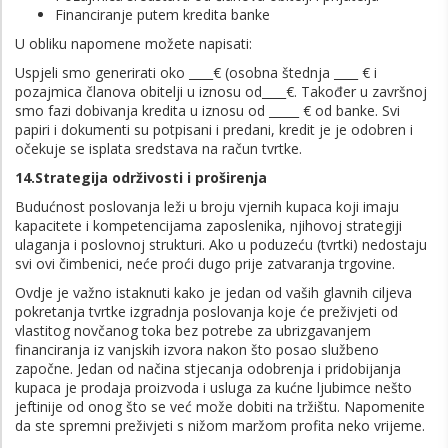
Financiranje putem kredita banke
U obliku napomene možete napisati:
Uspjeli smo generirati oko ____€ (osobna štednja ____ € i
pozajmica članova obitelji u iznosu od____€. Također u završnoj
smo fazi dobivanja kredita u iznosu od _____ € od banke. Svi
papiri i dokumenti su potpisani i predani, kredit je je odobren i
očekuje se isplata sredstava na račun tvrtke.
14.Strategija održivosti i proširenja
Budućnost poslovanja leži u broju vjernih kupaca koji imaju
kapacitete i kompetencijama zaposlenika, njihovoj strategiji
ulaganja i poslovnoj strukturi. Ako u poduzeću (tvrtki) nedostaju
svi ovi čimbenici, neće proći dugo prije zatvaranja trgovine.
Ovdje je važno istaknuti kako je jedan od vaših glavnih ciljeva
pokretanja tvrtke izgradnja poslovanja koje će preživjeti od
vlastitog novčanog toka bez potrebe za ubrizgavanjem
financiranja iz vanjskih izvora nakon što posao službeno
započne. Jedan od načina stjecanja odobrenja i pridobijanja
kupaca je prodaja proizvoda i usluga za kućne ljubimce nešto
jeftinije od onog što se već može dobiti na tržištu. Napomenite
da ste spremni preživjeti s nižom maržom profita neko vrijeme.