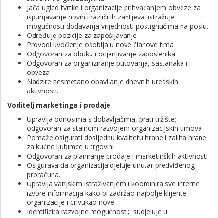
Jača ugled tvrtke i organizacije prihvaćanjem obveze za
ispunjavanje novih i različitih zahtjeva; istražuje
mogućnosti dodavanja vrijednosti postignućima na poslu.
Određuje pozicije za zapošljavanje
Provodi uvođenje osoblja u nove članove tima
Odgovoran za obuku i ocjenjivanje zaposlenika
Odgovoran za organiziranje putovanja, sastanaka i
obveza
Nadzire nesmetano obavljanje dnevnih uredskih
aktivnosti.
Voditelj marketinga i prodaje
Upravlja odnosima s dobavljačima, prati tržište;
odgovoran za stalnom razvojem organizacijskih timova
Pomaže osigurati dosljednu kvalitetu hrane i zaliha hrane
za kućne ljubimce u trgovini
Odgovoran za planiranje prodaje i marketinških aktivnosti
Osigurava da organizacija djeluje unutar predviđenog
proračuna.
Upravlja vanjskim istraživanjem i koordinira sve interne
izvore informacija kako bi zadržao najbolje klijente
organizacije i privukao nove
Identificira razvojne mogućnosti; sudjeluje u