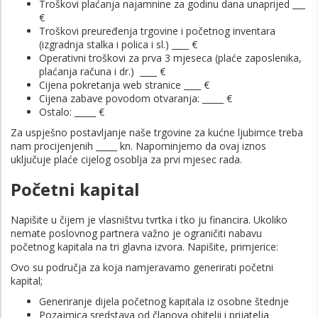
Troškovi plaćanja najamnine za godinu dana unaprijed ___
€
Troškovi preuređenja trgovine i početnog inventara
(izgradnja stalka i polica i sl.) ____ €
Operativni troškovi za prva 3 mjeseca (plaće zaposlenika,
plaćanja računa i dr.) ____ €
Cijena pokretanja web stranice ____ €
Cijena zabave povodom otvaranja: _____ €
Ostalo: _____ €
Za uspješno postavljanje naše trgovine za kućne ljubimce treba
nam procijenjenih _____ kn. Napominjemo da ovaj iznos
uključuje plaće cijelog osoblja za prvi mjesec rada.
Početni kapital
Napišite u čijem je vlasništvu tvrtka i tko ju financira. Ukoliko
nemate poslovnog partnera važno je ograničiti nabavu
početnog kapitala na tri glavna izvora. Napišite, primjerice:
Ovo su područja za koja namjeravamo generirati početni
kapital;
Generiranje dijela početnog kapitala iz osobne štednje
Pozajmica sredstava od članova obitelji i prijatelja