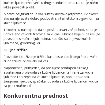
kućnim ljubimcima, već i u drugim industrijama. Na taj je način
lakše povećati profit.
Morate osigurati da je vaš sustav dostave (otpreme) učinkovit
ako namjeravate dobro poslovati s internetskom trgovinom za
kućne ljubimce.
Također, u nastojanju da se poslu ostvari veći prihod, sada je
uobičajeno otvoriti trgovine za kućne ljubimce koje nude usluge
povezane s kućnim ljubimcima, kao što su prijevoz kućnih
ljubimaca, grooming i dr.
8.Ciljno tržište
Provedite istraživanje tržišta kako biste dobili ideju što bi vaše
ciljno tržište očekivalo od vas.
Napomenite, primjerice, da poslujete prodajom širokog
asortimana proizvoda za kućne ljubimce, te hrane za kućne
ljubimce i potrepština za kućne ljubimce, poput povodca,
šampona, lijekova, igračaka, posuda za kućne ljubimce, kućica
za pse i mačke itd.
Konkurentna prednost