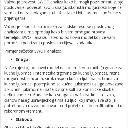
Važno je provesti SWOT analizu kako bi mogli pozicionirati svoje
poslovanje, povećati svoju snagu, iskoristili mogućnosti koje će
vam biti na raspolaganju, ublažili rizike i biti spremni suočiti se s
prijetnjama.
Važno je zaposliti stručnjaka za ljudske resurse i poslovnog
analitičara u maloprodaji kako bi vam omogao provesti
temeljitu SWOT analizu i stvorio poslovni model koji će vam
pomoći u postizanju poslovnih ciljeva i zadataka.
Primjer sažetka SWOT analize:
Snaga:
Naše mjesto, poslovni model na kojem ćemo raditi (trgovine za
kućne ljubimce i internetska trgovina za kućne ljubimce), razne
mogućnosti plaćanja, širok raspon kućnih ljubimaca, hrana za
kućne ljubimce, potrepštine za kućne ljubimce i usluge povezane
s kućnim ljubimcima i naša izvrsna kultura korisničke službe
definitivno će računa se kao snaga za našu tvrtku. Isto tako,
članovi našeg upravljačkog tima su ljudi koji imaju sve što je
potrebno za razvoj poslovanja od početka – do profitabilnosti u
rekordnom vremenu.
Slabosti:
Glavna slabost je činjenica da smo nova trgovina za kućne