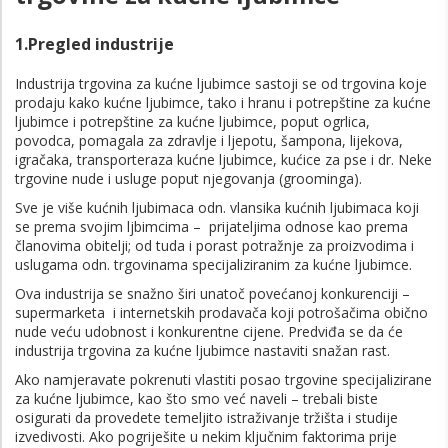
1.Pregled industrije
Industrija trgovina za kućne ljubimce sastoji se od trgovina koje
prodaju kako kućne ljubimce, tako i hranu i potrepštine za kućne
ljubimce i potrepštine za kućne ljubimce, poput ogrlica,
povodca, pomagala za zdravlje i ljepotu, šampona, lijekova,
igračaka, transporteraza kućne ljubimce, kućice za pse i dr. Neke
trgovine nude i usluge poput njegovanja (groominga).
Sve je više kućnih ljubimaca odn. vlansika kućnih ljubimaca koji
se prema svojim ljbimcima – prijateljima odnose kao prema
članovima obitelji; od tuda i porast potražnje za proizvodima i
uslugama odn. trgovinama specijaliziranim za kućne ljubimce.
Ova industrija se snažno širi unatoč povećanoj konkurenciji –
supermarketa i internetskih prodavača koji potrošačima obično
nude veću udobnost i konkurentne cijene. Predviđa se da će
industrija trgovina za kućne ljubimce nastaviti snažan rast.
Ako namjeravate pokrenuti vlastiti posao trgovine specijalizirane
za kućne ljubimce, kao što smo već naveli – trebali biste
osigurati da provedete temeljito istraživanje tržišta i studije
izvedivosti. Ako pogriješite u nekim ključnim faktorima prije