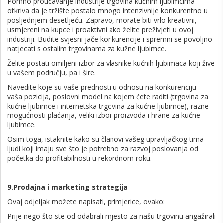
Pomno proučavanje industrije trgovina kućnim ljubimcima
otkriva da je tržište postalo mnogo intenzivnije konkurentno u
posljednjem desetljeću. Zapravo, morate biti vrlo kreativni,
usmjereni na kupce i proaktivni ako želite preživjeti u ovoj
industriji. Budite svjesni jače konkurencije i spremni se povoljno
natjecati s ostalim trgovinama za kužne ljubimce.
Želite postati omiljeni izbor za vlasnike kućnih ljubimaca koji žive
u vašem području, pa i šire.
Navedite koje su vaše prednosti u odnosu na konkurenciju –
vaša pozicija, poslovni model na kojem ćete raditi (trgovina za
kućne ljubimce i internetska trgovina za kućne ljubimce), razne
mogućnosti plaćanja, veliki izbor proizvoda i hrane za kućne
ljubimce.
Osim toga, istaknite kako su članovi vašeg upravljačkog tima
ljudi koji imaju sve što je potrebno za razvoj poslovanja od
početka do profitabilnosti u rekordnom roku.
9.Prodajna i marketing strategija
Ovaj odjeljak možete napisati, primjerice, ovako:
Prije nego što ste od odabrali mjesto za našu trgovinu angažirali