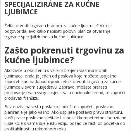
SPECIJALIZIRANE ZA KUĆNE
LJUBIMCE
Želite otvoriti trgovinu hranom za kućne ljubimce? Ako je
odgovor da, evo kako napisati polovni plan za otvaranje
trgovine specijalizirane za kućne ljubimce.
Zašto pokrenuti trgovinu za
kućne ljubimce?
Ako živite u okruženju s velikim brojem vlasnika kućnih
ljubimaca, onda je jedan od poslova koje možete uspješno
započeti kao nadobudni poduzetnik otvoriti trgovinu za kućne
ljubimce u svom susjedstvu. Zapravo, možete prerasti
poslovanje izvan svog susjedstva u nacionalni brend, te započeti
prodavati franšizu.
Bez obzira na vrstu posla koji odlučite započeti, poslovno
planiranje je jako važno. Ako uspijete postaviti pravu strukturu,
steći prave poslovne vještine i zaposliti kompetentne i pouzdane
ljude koje s vama dijele istu viziju, posao će rasti od početka do
profitabilnosti u rekordnom roku.