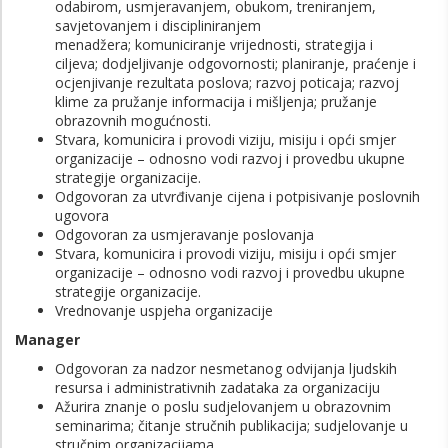
odabirom, usmjeravanjem, obukom, treniranjem,
savjetovanjem i discipliniranjem
menadžera; komuniciranje vrijednosti, strategija i
ciljeva; dodjeljivanje odgovornosti; planiranje, praćenje i
ocjenjivanje rezultata poslova; razvoj poticaja; razvoj
klime za pružanje informacija i mišljenja; pružanje
obrazovnih mogućnosti.
Stvara, komunicira i provodi viziju, misiju i opći smjer
organizacije – odnosno vodi razvoj i provedbu ukupne
strategije organizacije.
Odgovoran za utvrđivanje cijena i potpisivanje poslovnih
ugovora
Odgovoran za usmjeravanje poslovanja
Stvara, komunicira i provodi viziju, misiju i opći smjer
organizacije – odnosno vodi razvoj i provedbu ukupne
strategije organizacije.
Vrednovanje uspjeha organizacije
Manager
Odgovoran za nadzor nesmetanog odvijanja ljudskih
resursa i administrativnih zadataka za organizaciju
Ažurira znanje o poslu sudjelovanjem u obrazovnim
seminarima; čitanje stručnih publikacija; sudjelovanje u
stručnim organizacijama.