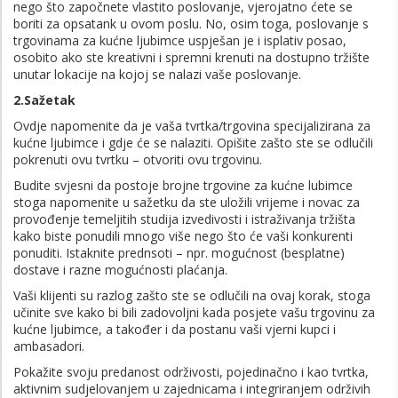
nego što započnete vlastito poslovanje, vjerojatno ćete se
boriti za opsatank u ovom poslu. No, osim toga, poslovanje s
trgovinama za kućne ljubimce uspješan je i isplativ posao,
osobito ako ste kreativni i spremni krenuti na dostupno tržište
unutar lokacije na kojoj se nalazi vaše poslovanje.
2.Sažetak
Ovdje napomenite da je vaša tvrtka/trgovina specijalizirana za
kućne ljubimce i gdje će se nalaziti. Opišite zašto ste se odlučili
pokrenuti ovu tvrtku – otvoriti ovu trgovinu.
Budite svjesni da postoje brojne trgovine za kućne lubimce
stoga napomenite u sažetku da ste uložili vrijeme i novac za
provođenje temeljitih studija izvedivosti i istraživanja tržišta
kako biste ponudili mnogo više nego što će vaši konkurenti
ponuditi. Istaknite prednsoti – npr. mogućnost (besplatne)
dostave i razne mogućnosti plaćanja.
Vaši klijenti su razlog zašto ste se odlučili na ovaj korak, stoga
učinite sve kako bi bili zadovoljni kada posjete vašu trgovinu za
kućne ljubimce, a također i da postanu vaši vjerni kupci i
ambasadori.
Pokažite svoju predanost održivosti, pojedinačno i kao tvrtka,
aktivnim sudjelovanjem u zajednicama i integriranjem održivih