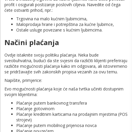
profit i osigurali postizanje poslovih ciljeva. Navedite od čega
ćete ostvariti prihod, npr.:
Trgovina na malo kućnim ljubimcima,
Maloprodaja hrane i potrepština za kućne ljubimce,
Ostale usluge povezane s kućnim ljubimcima.
Načini plaćanja
Ovdje istaknite svoju politiku plaćanja. Neka bude
sveobuhvatna, budući da ste svjesni da različiti klijenti preferiraju
različite mogućnosti plaćanja kako im odgovara, ali istovremeno
se pridržavajte svih zakonskih propisa vezanih za ovu temu.
Napišite, primjerice:
Evo mogućnosti plaćanja koje će naša tvrtka učiniti dostupnim
svojim klijentima:
Plaćanje putem bankovnog transfera
Plaćanje gotovinom
Plaćanje kreditnim karticama na prodajnim mjestima (POS
strojevi)
Plaćanje putem mobilnog prijenosa novca
Plaćanje pouzećem