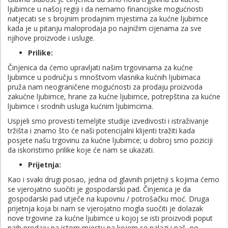
ljubimce u našoj regiji i da nemamo financijske mogućnosti
natjecati se s brojnim prodajnim mjestima za kućne ljubimce
kada je u pitanju maloprodaja po najnižim cijenama za sve
njihove proizvode i usluge.
Prilike:
Činjenica da ćemo upravljati našim trgovinama za kućne
ljubimce u području s mnoštvom vlasnika kućnih ljubimaca
pruža nam neograničene mogućnosti za prodaju proizvoda
zakućne ljubimce, hrane za kućne ljubimce, potrepština za kućne
ljubimce i srodnih usluga kućnim ljubimcima.
Uspjeli smo provesti temeljite studije izvedivosti i istraživanje
tržišta i znamo što će naši potencijalni klijenti tražiti kada
posjete našu trgovinu za kućne ljubimce; u dobroj smo poziciji
da iskoristimo prilike koje će nam se ukazati.
Prijetnja:
Kao i svaki drugi posao, jedna od glavnih prijetnji s kojima ćemo
se vjerojatno suočiti je gospodarski pad. Činjenica je da
gospodarski pad utječe na kupovnu / potrošačku moć. Druga
prijetnja koja bi nam se vjerojatno mogla suočiti je dolazak
nove trgovine za kućne ljubimce u kojoj se isti proizvodi poput
naih prodaju na istom mjestu na kojem se nalazi i naš, po