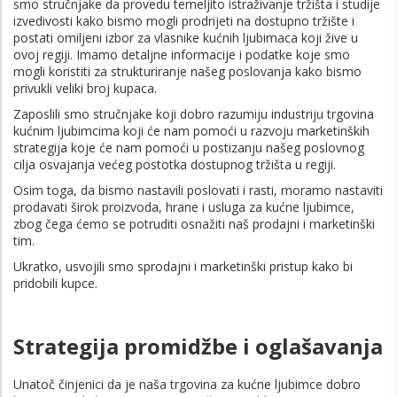
smo stručnjake da provedu temeljito istraživanje tržišta i studije
izvedivosti kako bismo mogli prodrijeti na dostupno tržište i
postati omiljeni izbor za vlasnike kućnih ljubimaca koji žive u
ovoj regiji. Imamo detaljne informacije i podatke koje smo
mogli koristiti za strukturiranje našeg poslovanja kako bismo
privukli veliki broj kupaca.
Zaposlili smo stručnjake koji dobro razumiju industriju trgovina
kućnim ljubimcima koji će nam pomoći u razvoju marketinških
strategija koje će nam pomoći u postizanju našeg poslovnog
cilja osvajanja većeg postotka dostupnog tržišta u regiji.
Osim toga, da bismo nastavili poslovati i rasti, moramo nastaviti
prodavati širok proizvoda, hrane i usluga za kućne ljubimce,
zbog čega ćemo se potruditi osnažiti naš prodajni i marketinški
tim.
Ukratko, usvojili smo sprodajni i marketinški pristup kako bi
pridobili kupce.
Strategija promidžbe i oglašavanja
Unatoč činjenici da je naša trgovina za kućne ljubimce dobro