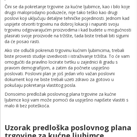
Čini se da pokretanje trgovine za kućne ljubimce, kao i bilo koje
drugo maloprodajno poduzeće, nije tako teško kao drugi
poslovi koji uključuju detaljne tehničke pojedinosti. Jednom kad
uspijete otvoriti trgovinu na dobroj lokaciji i napuniti svoju
trgovinu odgovarajućim proizvodima i kad budete u mogućnosti
plasirati svoje proizvode na tržište, tada biste trebali biti sigurni
da će posao rasti.
Ako ste odlučili pokrenuti trgovinu kućnim ljubimcima, trebali
biste provesti studije izvedivosti i istraživanje tržišta. To će vam
omogućiti da pravilno locirate tvrtku u zajednici ili gradu s
pravom demografijom, a zatim da počnete uspješno
poslovati. Poslovni plan je još jedan vrlo važan poslovni
dokument koji ne biste trebali uzeti zdravo za gotovo u
pokušaju pokretanja vlastitog posla.
Donsoimo predložak poslovnog plana trgovine za kućne
ljubimce koji vam može pomoći da uspješno napišete vlastiti s
malo ili bez poteškoća.
Uzorak predloška poslovnog plana
trgovine za kućne ljubimce