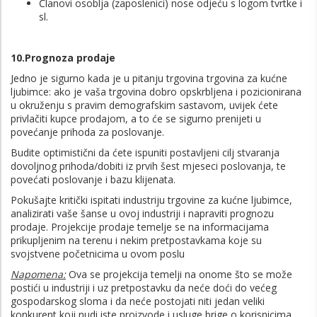
Članovi osoblja (zaposlenici) nose odjeću s logom tvrtke i
sl.
10.Prognoza prodaje
Jedno je sigurno kada je u pitanju trgovina trgovina za kućne
ljubimce: ako je vaša trgovina dobro opskrbljena i pozicionirana
u okruženju s pravim demografskim sastavom, uvijek ćete
privlačiti kupce prodajom, a to će se sigurno prenijeti u
povećanje prihoda za poslovanje.
Budite optimistični da ćete ispuniti postavljeni cilj stvaranja
dovoljnog prihoda/dobiti iz prvih šest mjeseci poslovanja, te
povećati poslovanje i bazu klijenata.
Pokušajte kritički ispitati industriju trgovine za kućne ljubimce,
analizirati vaše šanse u ovoj industriji i napraviti prognozu
prodaje. Projekcije prodaje temelje se na informacijama
prikupljenim na terenu i nekim pretpostavkama koje su
svojstvene početnicima u ovom poslu
Napomena
:
Ova se projekcija temelji na onome što se može
postići u industriji i uz pretpostavku da neće doći do većeg
gospodarskog sloma i da neće postojati niti jedan veliki
konkurent koji nudi iste proizvode i usluge brige o korisnicima