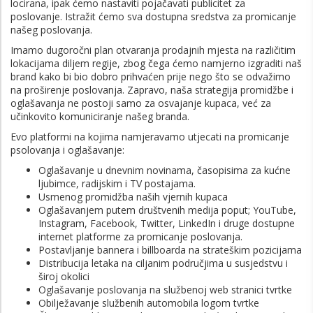
locirana, ipak ćemo nastaviti pojačavati publicitet za
poslovanje. Istražit ćemo sva dostupna sredstva za promicanje
našeg poslovanja.
Imamo dugoročni plan otvaranja prodajnih mjesta na različitim
lokacijama diljem regije, zbog čega ćemo namjerno izgraditi naš
brand kako bi bio dobro prihvaćen prije nego što se odvažimo
na proširenje poslovanja. Zapravo, naša strategija promidžbe i
oglašavanja ne postoji samo za osvajanje kupaca, već za
učinkovito komuniciranje našeg branda.
Evo platformi na kojima namjeravamo utjecati na promicanje
psolovanja i oglašavanje:
Oglašavanje u dnevnim novinama, časopisima za kućne
ljubimce, radijskim i TV postajama.
Usmenog promidžba naših vjernih kupaca
Oglašavanjem putem društvenih medija poput; YouTube,
Instagram, Facebook, Twitter, LinkedIn i druge dostupne
internet platforme za promicanje poslovanja.
Postavljanje bannera i billboarda na strateškim pozicijama
Distribucija letaka na ciljanim područjima u susjedstvu i
široj okolici
Oglašavanje poslovanja na službenoj web stranici tvrtke
Obilježavanje službenih automobila logom tvrtke