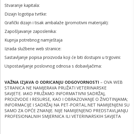
Stvaranje kapitala:
Dizajn logotipa tvrtke:
Grafički dizajn i tisak ambalaže (promotivni materijali):
Zapošljavanje zaposlenika:
Kupnja potrebnog namještaja
Izrada službene web stranice:
Sastavljanje popisa proizvoda koji će biti dostupni u trgovini:
Uspostavljanje poslovnog odnosa s dobavljačima:
VAŽNA IZJAVA O ODRICANJU ODGOVORNOSTI
– OVA WEB
STRANICA NE NAMJERAVA PRUŽATI VETERINARSKE
SAVJETE.
IAKO PRUŽAMO INFORMATIVNI SADRŽAJ,
PROIZVODE I RESURSE, KAO I OBRAZOVANJE O ŽIVOTINJAMA;
INFORMACIJE I SADRŽAJ NA PET-PORTAL.NET NAMIJENJENI SU
SAMO ZA OPĆE ZNANJE. NIJE NAMIJENJENO PREDSTAVLJANJU
PROFESIONALNIH SMJERNICA ILI VETERINARSKIH SAVJETA