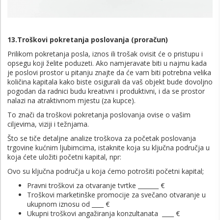
13.Troškovi pokretanja poslovanja (proračun)
Prilikom pokretanja posla, iznos ili trošak ovisit će o pristupu i
opsegu koji želite poduzeti. Ako namjeravate biti u najmu kada
je poslovi prostor u pitanju znajte da će vam biti potrebna velika
količina kapitala kako biste osigurali da vaš objekt bude dovoljno
pogodan da radnici budu kreativni i produktivni, i da se prostor
nalazi na atraktivnom mjestu (za kupce).
To znači da troškovi pokretanja poslovanja ovise o vašim
ciljevima, viziji i težnjama.
Što se tiče detaljne analize troškova za početak poslovanja
trgovine kućnim ljubimcima, istaknite koja su ključna područja u
koja ćete uložiti početni kapital, npr:
Ovo su ključna područja u koja ćemo potrošiti početni kapital;
Pravni troškovi za otvaranje tvrtke _______ €
Troškovi marketinške promocije za svečano otvaranje u
ukupnom iznosu od ____ €
Ukupni troškovi angažiranja konzultanata ____ €