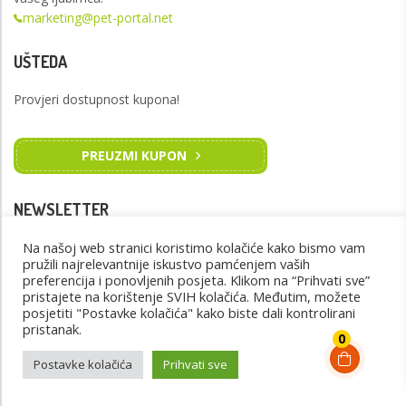
marketing@pet-portal.net
UŠTEDA
Provjeri dostupnost kupona!
PREUZMI KUPON
NEWSLETTER
Na našoj web stranici koristimo kolačiće kako bismo vam
Prijavite se na naš newsletter kako biste primali novosti
pružili najrelevantnije iskustvo pamćenjem vaših
preferencija i ponovljenih posjeta. Klikom na “Prihvati sve”
pristajete na korištenje SVIH kolačića. Međutim, možete
PRIJAVI SE
posjetiti "Postavke kolačića" kako biste dali kontrolirani
pristanak.
0
Postavke kolačića
Prihvati sve