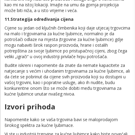
kao mi na istoj lokaciji. Imajte na umu da gornja projekcija
može biti niža, a u isto vrijeme i veća.
11.Strategija određivanja cijena
Cijene su jedan od ključnih čimbenika koji daje utjecaj trgovcima
na malo i trgovinama za kućne ljubimce, normalno je da
potrošači odlaze na mjesta (trgovine za kućne ljubimce) gdje
mogu nabaviti širok raspon proizvoda, hrane i ostalih
potrepština za svoje ljubimce po pristupačnoj cijeni, zbog čega
veliki „igrači“ u ovoj industriji privlače hrpu potrošača.
Budite iskreni i napomenite da znate da nemate kapacitete za
natjecanje s većim i uhodanim trgovinama za kućne ljubimce, ali
da ćete se pobrinut da cijene svih proizvoda koji su dostupni u
vašoj trgovini, kao i popratne usluge, ako ih nudite, budu
konkurentne onom što se može dobiti među trgovinama za
kućne ljubimce unutar nvašeg nivoa.
Izvori prihoda
Napomenite kako se vaša trgovina bavi se maloprodajom
širokog spektra za kućne ljubimace.
Vi ste u industriji trgovine za kućne ljubimce kako biste povećali