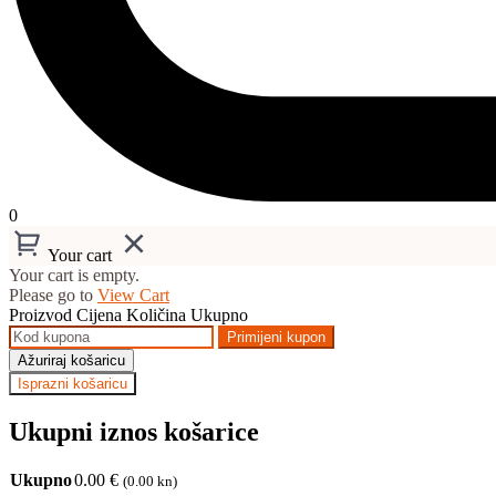
0
Your cart
Your cart is empty.
Please go to
View Cart
Proizvod
Cijena
Količina
Ukupno
Primijeni kupon
Ažuriraj košaricu
Isprazni košaricu
Ukupni iznos košarice
Ukupno
0.00
€
(0.00 kn)