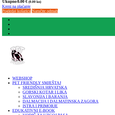
Ukupno
0.00
€
(0.00 kn)
Kreni na plaćanje
Pogledaj košaricu
Naručite odmah
WEBSHOP
PET FRIENDLY SMJEŠTAJ
SREDIŠNJA HRVATSKA
GORSKI KOTAR I LIKA
SLAVONIJA I BARANJA
DALMACIJA I DALMATINSKA ZAGORA
ISTRA I PRIMORJE
EDUKATIVNI E-BOOK