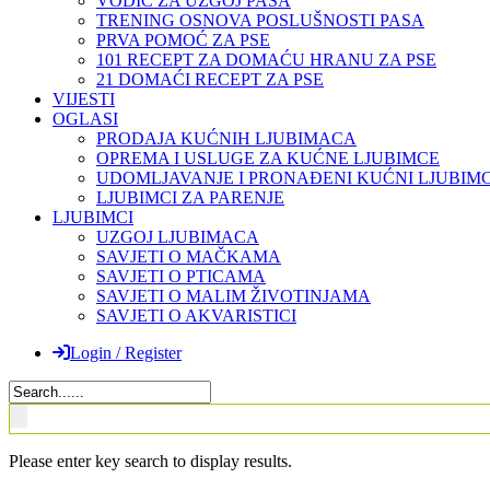
VODIČ ZA UZGOJ PASA
TRENING OSNOVA POSLUŠNOSTI PASA
PRVA POMOĆ ZA PSE
101 RECEPT ZA DOMAĆU HRANU ZA PSE
21 DOMAĆI RECEPT ZA PSE
VIJESTI
OGLASI
PRODAJA KUĆNIH LJUBIMACA
OPREMA I USLUGE ZA KUĆNE LJUBIMCE
UDOMLJAVANJE I PRONAĐENI KUĆNI LJUBIMC
LJUBIMCI ZA PARENJE
LJUBIMCI
UZGOJ LJUBIMACA
SAVJETI O MAČKAMA
SAVJETI O PTICAMA
SAVJETI O MALIM ŽIVOTINJAMA
SAVJETI O AKVARISTICI
Login / Register
Please enter key search to display results.