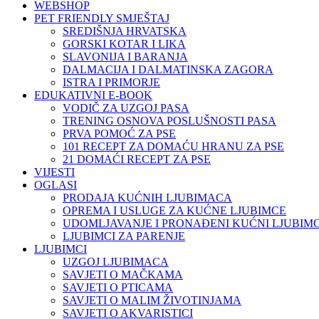
WEBSHOP
PET FRIENDLY SMJEŠTAJ
SREDIŠNJA HRVATSKA
GORSKI KOTAR I LIKA
SLAVONIJA I BARANJA
DALMACIJA I DALMATINSKA ZAGORA
ISTRA I PRIMORJE
EDUKATIVNI E-BOOK
VODIČ ZA UZGOJ PASA
TRENING OSNOVA POSLUŠNOSTI PASA
PRVA POMOĆ ZA PSE
101 RECEPT ZA DOMAĆU HRANU ZA PSE
21 DOMAĆI RECEPT ZA PSE
VIJESTI
OGLASI
PRODAJA KUĆNIH LJUBIMACA
OPREMA I USLUGE ZA KUĆNE LJUBIMCE
UDOMLJAVANJE I PRONAĐENI KUĆNI LJUBIMC
LJUBIMCI ZA PARENJE
LJUBIMCI
UZGOJ LJUBIMACA
SAVJETI O MAČKAMA
SAVJETI O PTICAMA
SAVJETI O MALIM ŽIVOTINJAMA
SAVJETI O AKVARISTICI