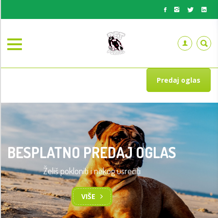
Predaj oglas
BESPLATNO PREDAJ OGLAS
Želiš pokloniti i nekog usrećiti
VIŠE