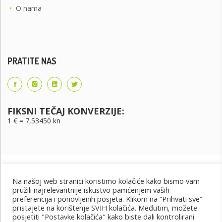
•
O nama
PRATITE NAS
FIKSNI TEČAJ KONVERZIJE:
1 € = 7,53450 kn
Na našoj web stranici koristimo kolačiće kako bismo vam
pružili najrelevantnije iskustvo pamćenjem vaših
preferencija i ponovljenih posjeta. Klikom na “Prihvati sve”
pristajete na korištenje SVIH kolačića. Međutim, možete
posjetiti "Postavke kolačića" kako biste dali kontrolirani
Uvjeti korištenja
Uvjeti kupnje
Cjenik oglašavanja