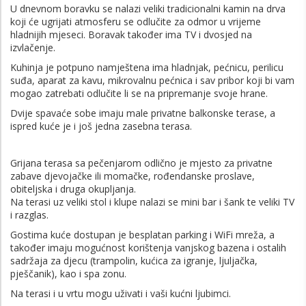
U dnevnom boravku se nalazi veliki tradicionalni kamin na drva
koji će ugrijati atmosferu se odlučite za odmor u vrijeme
hladnijih mjeseci. Boravak također ima TV i dvosjed na
izvlačenje.
Kuhinja je potpuno namještena ima hladnjak, pećnicu, perilicu
suđa, aparat za kavu, mikrovalnu pećnica i sav pribor koji bi vam
mogao zatrebati odlučite li se na pripremanje svoje hrane.
Dvije spavaće sobe imaju male privatne balkonske terase, a
ispred kuće je i još jedna zasebna terasa.
Grijana terasa sa pečenjarom odlično je mjesto za privatne
zabave djevojačke ili momačke, rođendanske proslave,
obiteljska i druga okupljanja.
Na terasi uz veliki stol i klupe nalazi se mini bar i šank te veliki TV
i razglas.
Gostima kuće dostupan je besplatan parking i WiFi mreža, a
također imaju mogućnost korištenja vanjskog bazena i ostalih
sadržaja za djecu (trampolin, kućica za igranje, ljuljačka,
pješčanik), kao i spa zonu.
Na terasi i u vrtu mogu uživati i vaši kućni ljubimci.