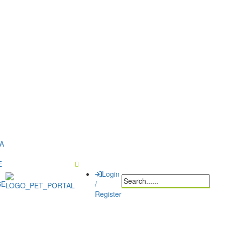
I
A
E
Login
SE
/
Register