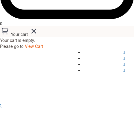
0
Your cart
Your cart is empty.
Please go to
View Cart
R