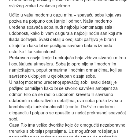
svježeg zraka i zvukova prirode.
Uđite u vašu modernu oazu mira – spavaću sobu koja vas
poziva na potpuno opuštanje i odmor. Naša moderno
uređena spavaća soba nudi najbolju kombinaciju stila i
udobnosti, kako bi vam osigurala najbolji noćni san koji ste
ikada doživjeli. Svaki detalj u ovoj sobi pažljivo je biran i
dizajniran kako bi se postigao savršen balans između
estetike i funkcionalnosti.
Prekrasno osvjetljenje i umirujuća boja zidova stvaraju mirnu
i opuštajuću atmosferu. Soba je opremljena i modernim
namještajem, poput ormarima i noćnim ormarićima, koji su
savršeno uklopljeni u cjelokupan dizajn sobe.
U našoj moderno uređenoj spavaćoj sobi, svaki detalj je
pažljivo osmišljen kako bi se stvorio savršen ambijent za
odmor. Bilo da se radi o udobnom krevetu ili savršeno
odabranim dekorativnim detaljima, ova soba pruža izvrsnu
kombinaciju funkcionalnosti i ljepote. Doživite modernu
eleganciju i potpuno se opustite u našoj prekrasnoj spavaćoj
sobi.
Casa
Rio
ima veliko dvorište koje će omogućiti nezaboravne
trenutke s obitelji i prijateljima. Uz mogućnost roštiljanja i