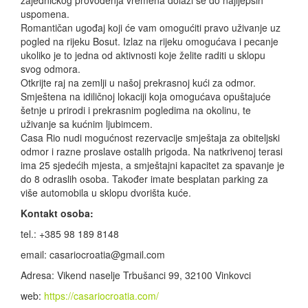
zajedničkog provođenja vremena dolazi se do najljepših
uspomena.
Romantičan ugođaj koji će vam omogućiti pravo uživanje uz
pogled na rijeku Bosut. Izlaz na rijeku omogućava i pecanje
ukoliko je to jedna od aktivnosti koje želite raditi u sklopu
svog odmora.
Otkrijte raj na zemlji u našoj prekrasnoj kući za odmor.
Smještena na idiličnoj lokaciji koja omogućava opuštajuće
šetnje u prirodi i prekrasnim pogledima na okolinu, te
uživanje sa kućnim ljubimcem.
Casa
Rio
nudi mogućnost rezervacije smještaja za obiteljski
odmor i razne proslave ostalih prigoda. Na natkrivenoj terasi
ima 25 sjedećih mjesta, a smještajni kapacitet za spavanje je
do 8 odraslih osoba. Također imate besplatan parking za
više automobila u sklopu dvorišta kuće.
Kontakt osoba:
tel.: +385 98 189 8148
email: casariocroatia@gmail.com
Adresa: Vikend naselje Trbušanci 99, 32100 Vinkovci
web:
https://casariocroatia.com/