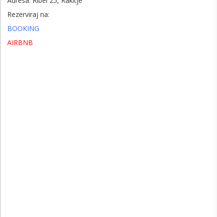
Adresa: Ribel 25, Rakitje
Rezerviraj na:
BOOKING
AIRBNB