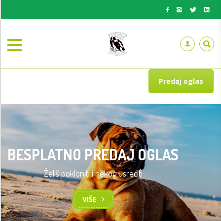
Predaj oglas
BESPLATNO PREDAJ OGLAS
Želiš pokloniti i nekog usrećiti
VIŠE