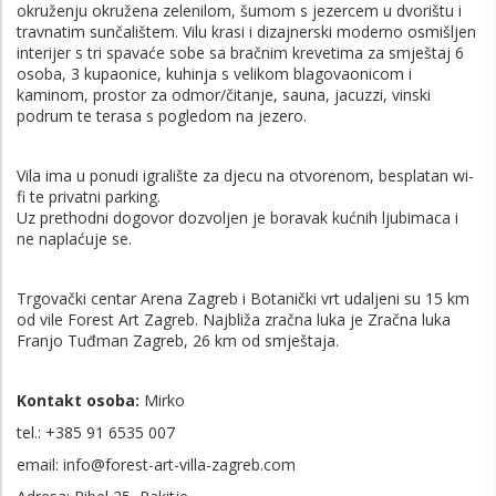
okruženju okružena zelenilom, šumom s jezercem u dvorištu i
travnatim sunčalištem. Vilu krasi i dizajnerski moderno osmišljen
interijer s tri spavaće sobe sa bračnim krevetima za smještaj 6
osoba, 3 kupaonice, kuhinja s velikom blagovaonicom i
kaminom, prostor za odmor/čitanje, sauna, jacuzzi, vinski
podrum te terasa s pogledom na jezero.
Vila ima u ponudi igralište za djecu na otvorenom, besplatan wi-
fi te privatni parking.
Uz prethodni dogovor dozvoljen je boravak kućnih ljubimaca i
ne naplaćuje se.
Trgovački centar Arena Zagreb i Botanički vrt udaljeni su 15 km
od vile Forest Art Zagreb.
Najbliža zračna luka je Zračna luka
Franjo Tuđman Zagreb, 26 km od smještaja.
Kontakt osoba:
Mirko
tel.: +385 91 6535 007
email: info@forest-art-villa-zagreb.com