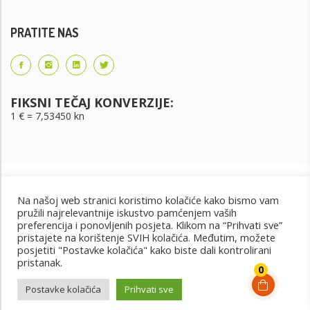
PRATITE NAS
FIKSNI TEČAJ KONVERZIJE:
1 € = 7,53450 kn
Na našoj web stranici koristimo kolačiće kako bismo vam
pružili najrelevantnije iskustvo pamćenjem vaših
preferencija i ponovljenih posjeta. Klikom na “Prihvati sve”
pristajete na korištenje SVIH kolačića. Međutim, možete
posjetiti "Postavke kolačića" kako biste dali kontrolirani
Uvjeti korištenja
Uvjeti kupnje
Cjenik oglašavanja
pristanak.
@2022 - Design by: PET PORTAL
0
Postavke kolačića
Prihvati sve