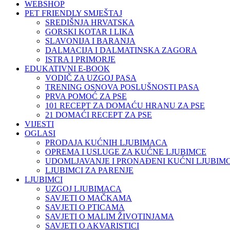
WEBSHOP
PET FRIENDLY SMJEŠTAJ
SREDIŠNJA HRVATSKA
GORSKI KOTAR I LIKA
SLAVONIJA I BARANJA
DALMACIJA I DALMATINSKA ZAGORA
ISTRA I PRIMORJE
EDUKATIVNI E-BOOK
VODIČ ZA UZGOJ PASA
TRENING OSNOVA POSLUŠNOSTI PASA
PRVA POMOĆ ZA PSE
101 RECEPT ZA DOMAĆU HRANU ZA PSE
21 DOMAĆI RECEPT ZA PSE
VIJESTI
OGLASI
PRODAJA KUĆNIH LJUBIMACA
OPREMA I USLUGE ZA KUĆNE LJUBIMCE
UDOMLJAVANJE I PRONAĐENI KUĆNI LJUBIMC
LJUBIMCI ZA PARENJE
LJUBIMCI
UZGOJ LJUBIMACA
SAVJETI O MAČKAMA
SAVJETI O PTICAMA
SAVJETI O MALIM ŽIVOTINJAMA
SAVJETI O AKVARISTICI