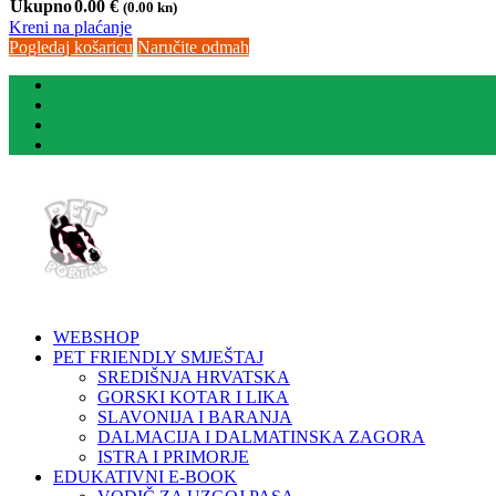
Ukupno
0.00
€
(0.00 kn)
Kreni na plaćanje
Pogledaj košaricu
Naručite odmah
WEBSHOP
PET FRIENDLY SMJEŠTAJ
SREDIŠNJA HRVATSKA
GORSKI KOTAR I LIKA
SLAVONIJA I BARANJA
DALMACIJA I DALMATINSKA ZAGORA
ISTRA I PRIMORJE
EDUKATIVNI E-BOOK