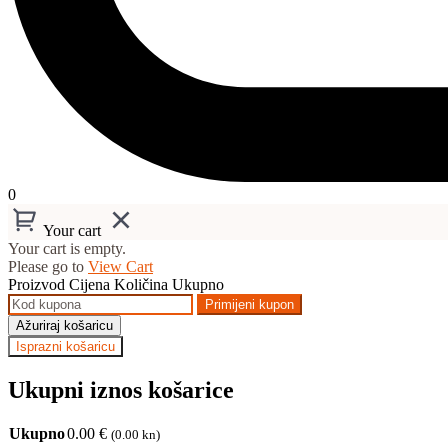
0
Your cart
Your cart is empty.
Please go to
View Cart
Proizvod
Cijena
Količina
Ukupno
Primijeni kupon
Ažuriraj košaricu
Isprazni košaricu
Ukupni iznos košarice
Ukupno
0.00
€
(0.00 kn)