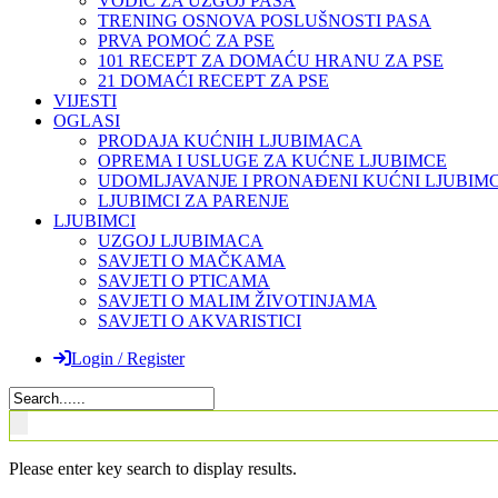
VODIČ ZA UZGOJ PASA
TRENING OSNOVA POSLUŠNOSTI PASA
PRVA POMOĆ ZA PSE
101 RECEPT ZA DOMAĆU HRANU ZA PSE
21 DOMAĆI RECEPT ZA PSE
VIJESTI
OGLASI
PRODAJA KUĆNIH LJUBIMACA
OPREMA I USLUGE ZA KUĆNE LJUBIMCE
UDOMLJAVANJE I PRONAĐENI KUĆNI LJUBIMC
LJUBIMCI ZA PARENJE
LJUBIMCI
UZGOJ LJUBIMACA
SAVJETI O MAČKAMA
SAVJETI O PTICAMA
SAVJETI O MALIM ŽIVOTINJAMA
SAVJETI O AKVARISTICI
Login / Register
Please enter key search to display results.