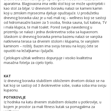
aparatima. Blagovaona ima veliki stol koji se može upotrijebiti i
kao stol za biljar. U dnevnom boravku nalazi se kameni kamin
koji u zimskim mjesecima djeluje opuštajuće. U produžetku
dnevnog boravka ulaz je u naš mali raj – wellness koji se sastoji
od hidromasažni bazen za 5 osoba, finska sauna, tuš kabina, TV
i mala klupica, te mali toalet. Pored svega navedenog u
prizemlju se nalazi i jedna dvokrevetna soba sa kupaonom.
Izlaskom iz dnevnog boravka prema bazenu nalazi se vanjska
natkrivena terasa sa drvenim stolom i klupama, te vanjskim
kaminom – roštilj. Bazen ima svoju terasu na kojoj ćete se
opustiti na ležaljkama i ljuljački.
Cjelokupni užitak wellness dopunjuje i visoko kvalitetna
masažna fotelja za cijelo tijelo.
KAT
Iz dnevnog boravka stubištem obloženim drvetom dolazi se na
kat koji se sastoji od 3 dvokrevetne sobe, svaka soba ima svoju
kupaonu.
POTKROVLJE
Iz hodnika na katu drvenim stubištem dolazite u potkrovlje, u
kojem je prostor za mali fitness kutak sa pomagalima za