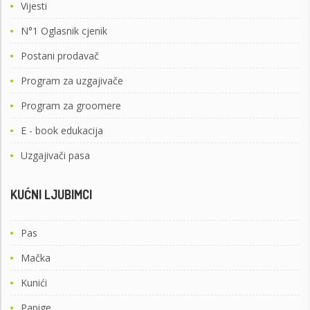
Vijesti
N°1 Oglasnik cjenik
Postani prodavač
Program za uzgajivače
Program za groomere
E - book edukacija
Uzgajivači pasa
KUĆNI LJUBIMCI
Pas
Mačka
Kunići
Papige