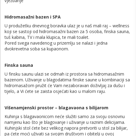
vježbanje
Hidromasažni bazen i SPA
U produžetku dnevnog boravka ulaz je u naš mali raj – wellness
koji se sastoji od hidromasažni bazen za 5 osoba, finska sauna,
tuš kabina, TV i mala klupica, te mali toalet.
Pored svega navedenog u prizemlju se nalazi i jedna
dvokrevetna soba sa kupaonom.
Finska sauna
U finsku saunu ulazi se odmah iz prostora sa hidromasažnim
bazenom. Uživanje u blagodatima finske saune u kombinaciji sa
hidromasažom pružit će Vam nezaboravan doživljaj za dušu i
tijelo, a Vi ćete se zaista osjećati kao u malom raju.
Višenamjenski prostor – blagavaona s bilijarom
Kuhinja s blagavaonicom neće služiti samo za svoju osnovnu
namjenu kao što je blagovanje i uživanje u raznim delicijama.
Kuhinjski stol ćete bez velikog napora pretvoriti u stol za bilijar,
pa ćete moći uživati sa svojim društvom i obitelji u ovoj