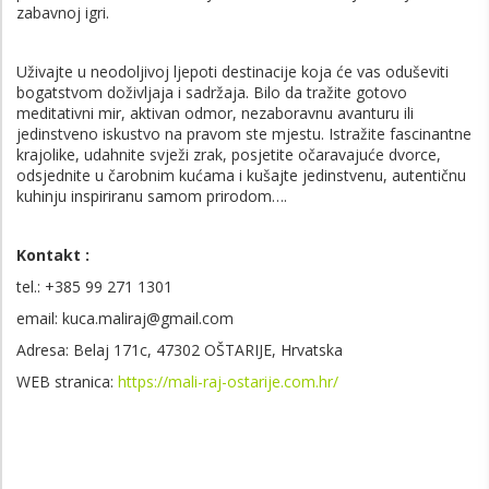
zabavnoj igri.
Uživajte u neodoljivoj ljepoti destinacije koja će vas oduševiti
bogatstvom doživljaja i sadržaja. Bilo da tražite gotovo
meditativni mir, aktivan odmor, nezaboravnu avanturu ili
jedinstveno iskustvo na pravom ste mjestu. Istražite fascinantne
krajolike, udahnite svježi zrak, posjetite očaravajuće dvorce,
odsjednite u čarobnim kućama i kušajte jedinstvenu, autentičnu
kuhinju inspiriranu samom prirodom….
Kontakt :
tel.: +385 99 271 1301
email:
kuca.maliraj@gmail.com
Adresa: Belaj 171c, 47302 OŠTARIJE, Hrvatska
WEB stranica:
https://mali-raj-ostarije.com.hr/