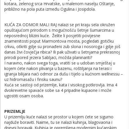
kotara, zelenog srca Hrvatske, u malenom naselju Oštarije,
približno na pola puta između Ogulina i Josipdola.
KUĆA ZA ODMOR MALI RAJ nalazi se pri kraju sela okružen
opuštajućom prirodom s mogućnošću šetnje šumarcima u
neposrednoj blizini kuće. Želite li posjetiti povijesne
znamenitosti poput Marmontova mosta, pogledati gotičku
crkvu, otkriti gdje su pronađeni zub slona i nosoroga i gdje još
danas živi čovječja ribica? Ili pak uživati u šetnjama prekrasnoj
prirodi pored jezera Sabljaci, možda planinariti?
I naravno, nakon svega toga, vratiti se u udoban smještaj u
kojem ćete nakon plivanja u bazenu, roštiljanja na terasi i
igranja bilijara naći odmor za dušu i tijelo u kućnom wellnessu –
uz hidromasažu i finsku saunu?
Kuća se sastoji od prizemlje, kata i visokog potkrovlja. Ima 4
dvokrevetne spavaće sobe sa 4 pripadne kupaone i može
ugostiti osam osoba.
PRIZEMLJE
U prizemlju kuće nalazi se prostor u kojem ćete se sigurno
najduže boraviti. Naime, tu se nalazi kuhinja, blagovaona i
dnevni boravak. Kuhinja je opremljena modernim kućanskim