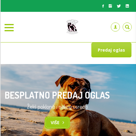
Predaj oglas
BESPLATNO PREDAJ OGLAS
Želiš pokloniti i nekog usrećiti
VIŠE