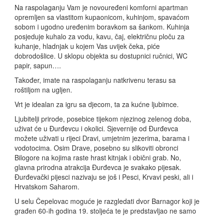
Na raspolaganju Vam je novouređeni komforni apartman
opremljen sa vlastitom kupaonicom, kuhinjom, spavaćom
sobom i ugodno uređenim boravkom sa šankom. Kuhinja
posjeduje kuhalo za vodu, kavu, čaj, električnu ploču za
kuhanje, hladnjak u kojem Vas uvijek čeka, piće
dobrodošlice. U sklopu objekta su dostupnici ručnici, WC
papir, sapun….
Također, imate na raspolaganju natkrivenu terasu sa
roštiljom na ugljen.
Vrt je idealan za igru sa djecom, ta za kućne ljubimce.
Ljubitelji prirode, posebice tijekom njezinog zelenog doba,
uživat će u Đurđevcu i okolici. Sjevernije od Đurđevca
možete uživati u rijeci Dravi, umjetnim jezerima, barama i
vodotocima. Osim Drave, posebno su slikoviti obronci
Bilogore na kojima raste hrast kitnjak i obični grab. No,
glavna prirodna atrakcija Đurđevca je svakako pijesak.
Đurđevački pijesci nazivaju se još i Pesci, Krvavi peski, ali i
Hrvatskom Saharom.
U selu Čepelovac moguće je razgledati dvor Barnagor koji je
građen 60-ih godina 19. stoljeća te je predstavljao ne samo