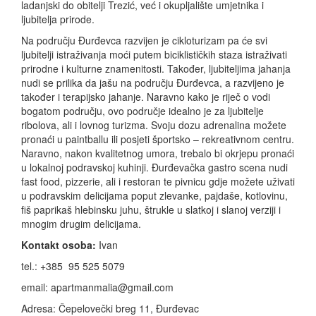
ladanjski do obitelji Trezić, već i okupljalište umjetnika i
ljubitelja prirode.
Na području Đurđevca razvijen je cikloturizam pa će svi
ljubitelji istraživanja moći putem biciklističkih staza istraživati
prirodne i kulturne znamenitosti. Također, ljubiteljima jahanja
nudi se prilika da jašu na području Đurđevca, a razvijeno je
također i terapijsko jahanje. Naravno kako je riječ o vodi
bogatom području, ovo područje idealno je za ljubitelje
ribolova, ali i lovnog turizma. Svoju dozu adrenalina možete
pronaći u paintballu ili posjeti športsko – rekreativnom centru.
Naravno, nakon kvalitetnog umora, trebalo bi okrjepu pronaći
u lokalnoj podravskoj kuhinji. Đurđevačka gastro scena nudi
fast food, pizzerie, ali i restoran te pivnicu gdje možete uživati
u podravskim delicijama poput zlevanke, pajdaše, kotlovinu,
fiš paprikaš hlebinsku juhu, štrukle u slatkoj i slanoj verziji i
mnogim drugim delicijama.
Kontakt osoba:
Ivan
tel.: +385 95 525 5079
email: apartmanmalia@gmail.com
Adresa:
Čepelovečki breg 11, Đurđevac